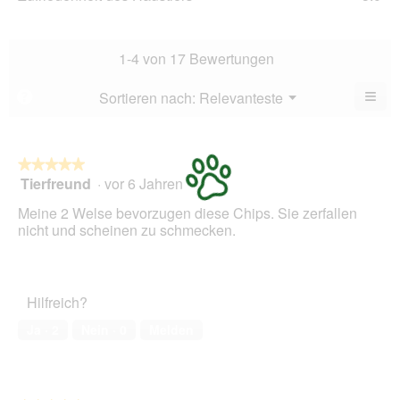
von
des
Dur
5.
Hau
Bew
Dur
4.8
Bew
1-4 von 17 Bewertungen
von
5
5.
von
≡
Menü
Sortieren nach:
Relevanteste
?
▼
5.
Wen
du
auf
die
folg
★★★★★
★★★★★
Scha
Tierfreund
·
vor 6 Jahren
5
klick
von
wird
Meine 2 Welse bevorzugen diese Chips. Sie zerfallen
der
5
unte
nicht und scheinen zu schmecken.
Sternen.
aufg
Inhal
aktua
Hilfreich?
Ja ·
2
Nein ·
0
Melden