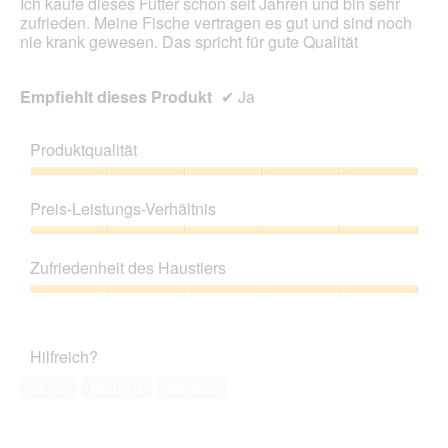
Ich kaufe dieses Futter schon seit Jahren und bin sehr
zufrieden. Meine Fische vertragen es gut und sind noch
nie krank gewesen. Das spricht für gute Qualität
Empfiehlt dieses Produkt
✔
Ja
Produktqualität
Produktqualität,
5
Preis-Leistungs-Verhältnis
von
5
Preis-
Leistungs-
Zufriedenheit des Haustiers
Verhältnis,
5
Zufriedenheit
von
des
5
Haustiers,
Hilfreich?
5
von
Ja ·
0
Nein ·
0
Melden
5