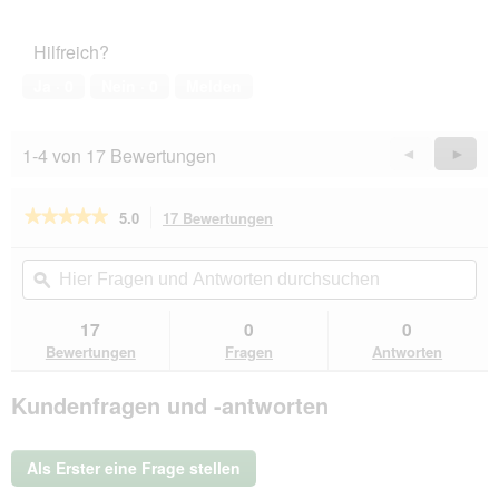
von
des
5
Haustiers,
Hilfreich?
5
von
Ja ·
0
Nein ·
0
Melden
5
1-4 von 17 Bewertungen
Zurück
◄
Weiter
►
Reviews
Revie
★★★★★
★★★★★
5.0
17 Bewertungen
Mit
dieser
5
von
Aktion
Hier
Hie
5
navigierst
Fragen
ϙ
Fra
Sternen.
du
und
un
Bewertungen
zu
Antworten
Ant
17
0
0
lesen
den
durchsuchen
du
für
Bewertungen
Fragen
Antworten
Bewertungen.
Sera
Pleco
Kundenfragen und -antworten
Chip
1
l
Als Erster eine Frage stellen