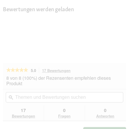
Bewertungen werden geladen
★★★★★
★★★★★
5.0
17 Bewertungen
Mit
dieser
5
8 von 8 (100%) der Rezensenten empfehlen dieses
von
Aktion
Produkt
5
navigierst
Sternen.
du
Themen
Th
Bewertungen
zu
und
ϙ
un
lesen
den
Bewertungen
Be
für
Bewertungen.
Sera
suchen
su
17
0
0
Pleco
Bewertungen
Fragen
Antworten
Chip
1
l