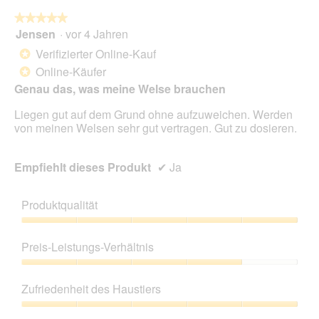
★★★★★
★★★★★
Jensen
·
vor 4 Jahren
5
von
Verifizierter Online-Kauf
*
5
Online-Käufer
*
Sternen.
Genau das, was meine Welse brauchen
Liegen gut auf dem Grund ohne aufzuweichen. Werden
von meinen Welsen sehr gut vertragen. Gut zu dosieren.
Empfiehlt dieses Produkt
✔
Ja
Produktqualität
Produktqualität,
5
Preis-Leistungs-Verhältnis
von
5
Preis-
Leistungs-
Zufriedenheit des Haustiers
Verhältnis,
4
Zufriedenheit