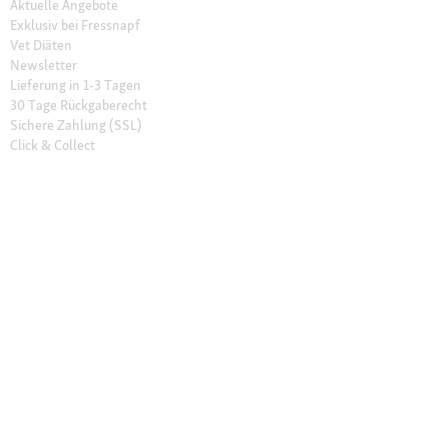
Aktuelle Angebote
Exklusiv bei Fressnapf
Vet Diäten
Newsletter
Lieferung in 1-3 Tagen
30 Tage Rückgaberecht
Sichere Zahlung (SSL)
Click & Collect
Friends Vorteilsprogramm
Unsere Filialen
Filialen finden
Filial-Services
Geschenkkarte
Fressnapf Salon
Katzenexperten
Hundeexperten
Über Fressnapf