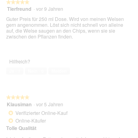
★★★★★
★★★★★
Tierfreund
·
vor 9 Jahren
5
von
Guter Preis für 250 ml Dose. Wird von meinen Welsen
5
gern angenommen. Löst sich nicht schnell von alleine
Sternen.
auf, die Welse saugen an den Chips, wenn sie sie
zwischen den Pflanzen finden.
Hilfreich?
Ja ·
1
Nein ·
0
Melden
★★★★★
★★★★★
Klausiman
·
vor 5 Jahren
5
von
Verifizierter Online-Kauf
*
5
Online-Käufer
*
Sternen.
Tolle Qualität