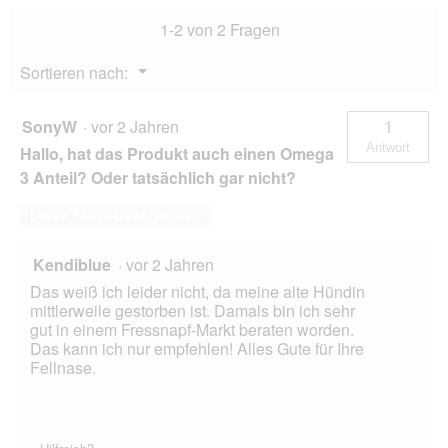
24x800
1-2 von 2 Fragen
g
Menü
Sortieren nach:
▼
SonyW
·
vor 2 Jahren
1
Antwort
Hallo, hat das Produkt auch einen Omega
3 Anteil? Oder tatsächlich gar nicht?
Diese Frage beantworten
Kendiblue
·
vor 2 Jahren
Das weiß ich leider nicht, da meine alte Hündin
mittlerweile gestorben ist. Damals bin ich sehr
gut in einem Fressnapf-Markt beraten worden.
Das kann ich nur empfehlen! Alles Gute für Ihre
Fellnase.