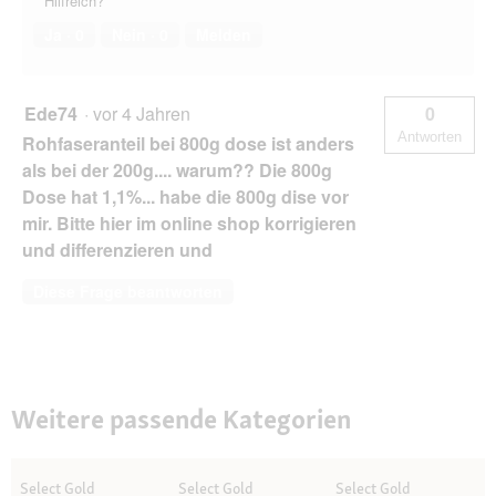
Hilfreich?
Ja ·
0
Nein ·
0
Melden
Ede74
·
vor 4 Jahren
0
Antworten
Rohfaseranteil bei 800g dose ist anders
als bei der 200g.... warum?? Die 800g
Dose hat 1,1%... habe die 800g dise vor
mir. Bitte hier im online shop korrigieren
und differenzieren und
Diese Frage beantworten
Weitere passende Kategorien
Select Gold
Select Gold
Select Gold