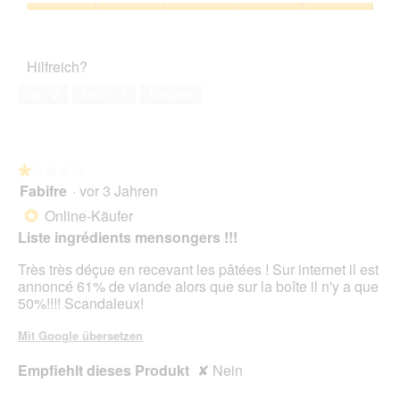
s
3
Zufriedenheit
e
von
des
r
5
Haustiers,
A
Hilfreich?
5
k
von
t
Ja ·
2
Nein ·
1
Melden
5
i
o
n
w
★★★★★
★★★★★
i
Fabifre
·
vor 3 Jahren
r
1
d
von
Online-Käufer
*
e
5
Liste ingrédients mensongers !!!
i
Sternen.
n
Très très déçue en recevant les pâtées ! Sur internet il est
m
annoncé 61% de viande alors que sur la boîte il n'y a que
o
50%!!!! Scandaleux!
d
a
Mit Google übersetzen
l
e
Empfiehlt dieses Produkt
✘
Nein
s
D