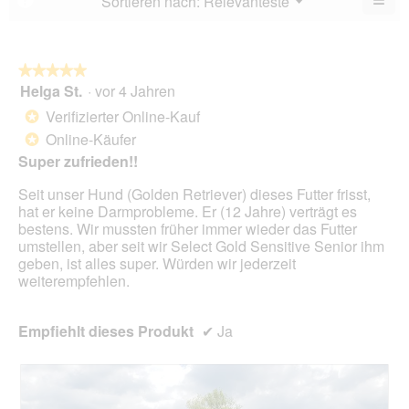
Sortieren nach:
Relevanteste
▼
5.
Wen
du
auf
die
folg
★★★★★
★★★★★
Scha
Helga St.
·
vor 4 Jahren
5
klick
von
wird
Verifizierter Online-Kauf
*
der
5
unte
Online-Käufer
*
Sternen.
aufg
Super zufrieden!!
Inhal
aktua
Seit unser Hund (Golden Retriever) dieses Futter frisst,
hat er keine Darmprobleme. Er (12 Jahre) verträgt es
bestens. Wir mussten früher immer wieder das Futter
umstellen, aber seit wir Select Gold Sensitive Senior ihm
geben, ist alles super. Würden wir jederzeit
weiterempfehlen.
Empfiehlt dieses Produkt
✔
Ja