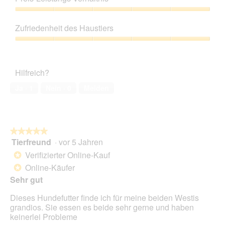
von
n
d
5
Preis-
g
i
Leistungs-
z
e
Zufriedenheit des Haustiers
Verhältnis,
u
s
5
Zufriedenheit
F
e
von
des
o
r
5
Haustiers,
t
A
Hilfreich?
5
o
k
von
1
t
Ja ·
1
Nein ·
0
Melden
5
.
i
o
n
w
★★★★★
★★★★★
i
Tierfreund
·
vor 5 Jahren
r
5
d
von
Verifizierter Online-Kauf
*
e
5
Online-Käufer
*
i
Sternen.
Sehr gut
n
m
Dieses Hundefutter finde ich für meine beiden Westis
o
grandios. Sie essen es beide sehr gerne und haben
d
keinerlei Probleme
a