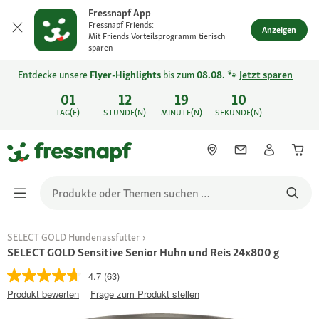
Fressnapf App
Fressnapf Friends:
Anzeigen
Mit Friends Vorteilsprogramm tierisch
sparen
Entdecke unsere
Flyer-Highlights
bis zum
08.08.
🐾
Jetzt sparen
01
12
19
10
TAG(E)
STUNDE(N)
MINUTE(N)
SEKUNDE(N)
SELECT GOLD Hundenassfutter
SELECT GOLD Sensitive Senior Huhn und Reis 24x800 g
4.7
(63)
Produkt bewerten
Frage zum Produkt stellen