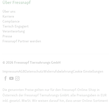
Über Fressnapf
Über uns
Karriere
Compliance
Tierisch Engagiert
Verantwortung
Presse
Fressnapf Partner werden
© 2026 Fressnapf Tiernahrungs GmbH
Impressum
AGB
Datenschutz
Widerrufsbelehrung
Cookie Einstellungen
Die genannten Preise gelten nur für den Fressnapf-Online-Shop in
Österreich der Fressnapf Tiernahrungs GmbH; alle Preisangaben in EUR
inkl. gesetzl. MwSt. Wir weisen darauf hin, dass unser Online-Sortiment
vom stationären Sortiment in den Filialen vor Ort abweichen kann.