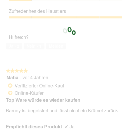
5
Preis-
e
i
Leistungs-
r
e
Zufriedenheit des Haustiers
Verhältnis,
!
s
1
Zufriedenheit
!
e
von
des
r
5
Haustiers,
A
Hilfreich?
5
k
von
t
Ja ·
2
Nein ·
1
Melden
5
i
o
n
w
★★★★★
★★★★★
i
Maba
·
vor 4 Jahren
r
5
d
von
Verifizierter Online-Kauf
*
e
5
Online-Käufer
*
i
Sternen.
n
Top Ware würde es wieder kaufen
m
Barney ist begeistert und lässt nicht ein Krümel zurück
o
d
a
Empfiehlt dieses Produkt
✔
Ja
l