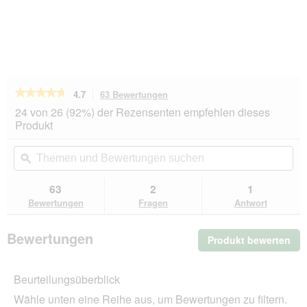
★★★★★
★★★★★
4.7
63 Bewertungen
Mit
dieser
4.7
24 von 26 (92%) der Rezensenten empfehlen dieses
von
Aktion
Produkt
5
navigierst
Sternen.
du
Themen
Th
Bewertungen
zu
und
ϙ
un
lesen
den
Bewertungen
Be
für
Bewertungen.
SELECT
suchen
su
63
2
1
GOLD
Bewertungen
Fragen
Antwort
Sensitive
Senior
Huhn
Bewertungen
Produkt bewerten
.
und
Reis
Mit
24x800
die
g
Beurteilungsüberblick
Akt
wir
Wähle unten eine Reihe aus, um Bewertungen zu filtern.
ein