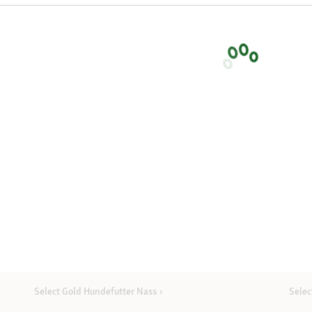
Select Gold Hundefutter Nass
Selec