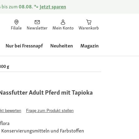
s
bis zum
08.08.
🐾
Jetzt sparen
Filiale
Newsletter
Mein Konto
Warenkorb
Nur bei Fressnapf
Neuheiten
Magazin
800 g
assfutter Adult Pferd mit Tapioka
kt bewerten
Frage zum Produkt stellen
flora
, Konservierungsmitteln und Farbstoffen