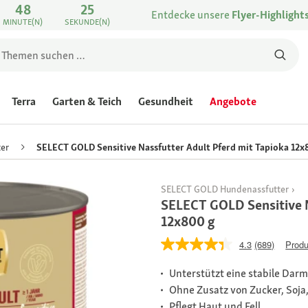
48
25
Entdecke unsere
Flyer-Highlight
MINUTE(N)
SEKUNDE(N)
Terra
Garten & Teich
Gesundheit
Angebote
er
SELECT GOLD Sensitive Nassfutter Adult Pferd mit Tapioka 12x
SELECT GOLD Hundenassfutter
SELECT GOLD Sensitive N
12x800 g
4.3
(689)
Produ
Unterstützt eine stabile Darm
Ohne Zusatz von Zucker, Soja
Pflegt Haut und Fell