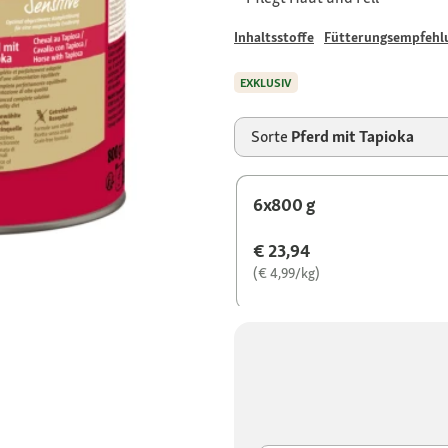
Inhaltsstoffe
Fütterungsempfehl
EXKLUSIV
Sorte
Pferd mit Tapioka
6x800 g
€ 23,94
(€ 4,99/kg)