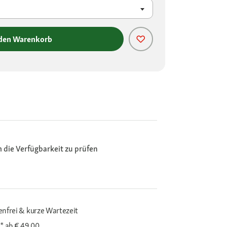
 den Warenkorb
m die Verfügbarkeit zu prüfen
enfrei & kurze Wartezeit
i*
ab € 49,00