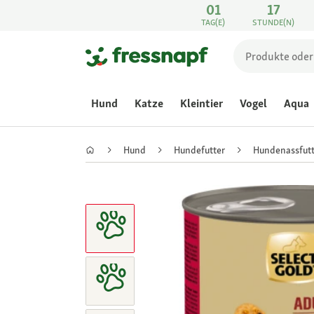
01
17
TAG(E)
STUNDE(N)
Hund
Katze
Kleintier
Vogel
Aqua
Hund
Hundefutter
Hundenassfutt