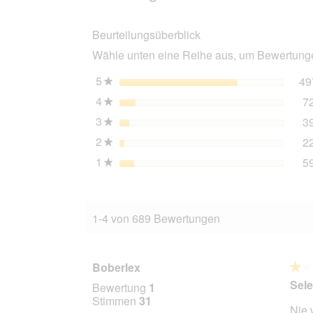
Sensitive
Nassfutter
Beurteilungsüberblick
Adult
Ente
Wähle unten eine Reihe aus, um Bewertungen
mit
Kartoffel
6x800
5
Sterne
49
★
g
4
Sterne
7
★
3
Sterne
3
★
2
Sterne
2
★
1
Sterne
5
★
1-4 von 689 Bewertungen
Boberlex
★★
★★
1
Sele
Bewertung
1
von
Stimmen
31
Nie 
5