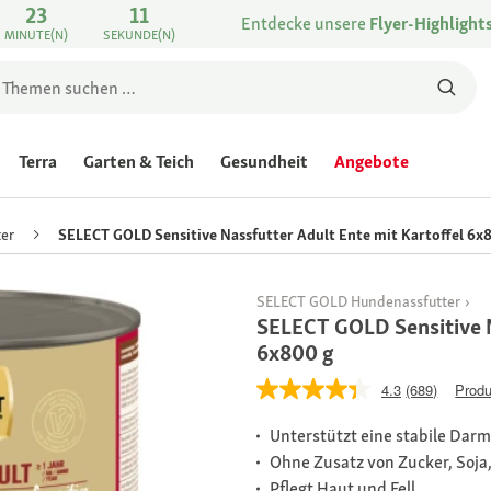
23
11
Entdecke unsere
Flyer-Highlight
MINUTE(N)
SEKUNDE(N)
Terra
Garten & Teich
Gesundheit
Angebote
er
SELECT GOLD Sensitive Nassfutter Adult Ente mit Kartoffel 6x
SELECT GOLD Hundenassfutter
SELECT GOLD Sensitive N
6x800 g
4.3
(689)
Produ
Unterstützt eine stabile Darm
Ohne Zusatz von Zucker, Soja
Pflegt Haut und Fell