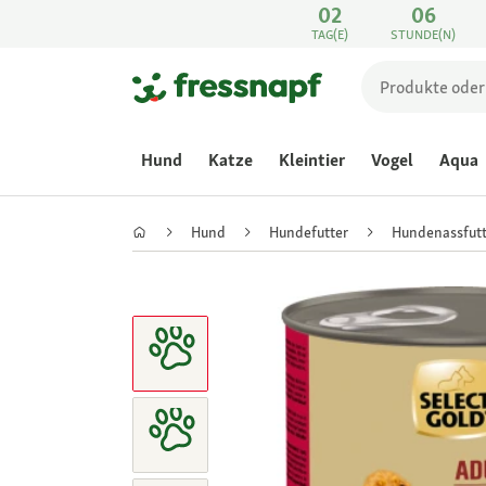
02
06
TAG(E)
STUNDE(N)
Hund
Katze
Kleintier
Vogel
Aqua
Hund
Hundefutter
Hundenassfutt