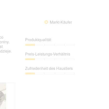
Markt-Käufer
*
co
Produktqualität
oniny.
st
Produktqualität,
dzieje.
1
Preis-Leistungs-Verhältnis
von
5
Preis-
Leistungs-
Zufriedenheit des Haustiers
Verhältnis,
1
Zufriedenheit
von
des
5
Haustiers,
1
von
5