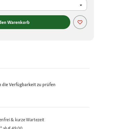
 den Warenkorb
m die Verfügbarkeit zu prüfen
enfrei & kurze Wartezeit
i*
ab € 49,00