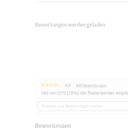
Bewertungen werden geladen
★★★★★
★★★★★
4.3
689 Bewertungen
Mit
dieser
4.3
190 von 270 (70%) der Rezensenten empfe
von
Aktion
5
navigierst
Themen
Sternen.
du
und
Bewertungen
zu
Bewertungen
lesen
den
suchen
für
Bewertunge
SELECT
Bewertungen
GOLD