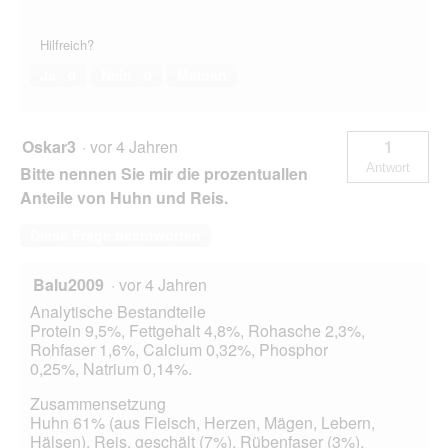
Hilfreich?
Ja ·
0
Nein ·
0
Melden
Oskar3
·
vor 4 Jahren
1
Antwort
Bitte nennen Sie mir die prozentuallen
Anteile von Huhn und Reis.
Diese Frage beantworten
Balu2009
·
vor 4 Jahren
Analytische Bestandteile
Protein 9,5%, Fettgehalt 4,8%, Rohasche 2,3%,
Rohfaser 1,6%, Calcium 0,32%, Phosphor
0,25%, Natrium 0,14%.
Zusammensetzung
Huhn 61% (aus Fleisch, Herzen, Mägen, Lebern,
Hälsen), Reis, geschält (7%), Rübenfaser (3%),