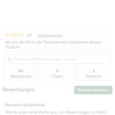
★★★★★
★★★★★
4.7
94 Bewertungen
Mit
dieser
4.7
43 von 46 (93%) der Rezensenten empfehlen dieses
von
Aktion
Produkt
5
navigierst
Sternen.
du
Themen
Th
Bewertungen
zu
und
ϙ
un
lesen
den
Bewertungen
Be
für
Bewertungen.
SELECT
suchen
su
94
9
2
GOLD
Bewertungen
Fragen
Antworten
Sensitive
Adult
Huhn
Bewertungen
Produkt bewerten
.
und
Reis
Mit
40x125
die
g
Beurteilungsüberblick
Akt
wir
Wähle unten eine Reihe aus, um Bewertungen zu filtern.
ein