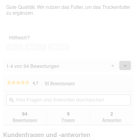
o
von
Gute Qualität. Wir nutzen das Futter, um das Trockenfutter
g
5
zu ergänzen.
f
Sternen.
e
l
d
g
Hilfreich?
e
Ja ·
2
Nein ·
0
Melden
ö
f
f
n
1-4 von 94 Bewertungen
Zurück
◄
Weiter
►
e
Reviews
Revie
t
.
★★★★★
★★★★★
4.7
94 Bewertungen
Mit
dieser
4.7
von
Aktion
Hier
Hie
5
navigierst
Fragen
ϙ
Fra
Sternen.
du
und
un
Bewertungen
zu
Antworten
Ant
94
9
2
lesen
den
durchsuchen
du
für
Bewertungen
Fragen
Antworten
Bewertungen.
SELECT
GOLD
Kundenfragen und -antworten
Sensitive