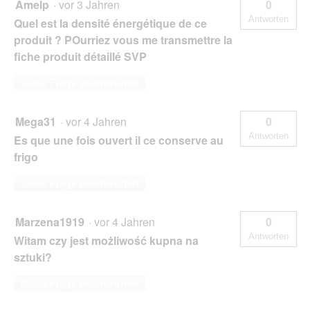
Amelp
·
vor 3 Jahren
0
Antworten
Quel est la densité énergétique de ce
produit ? POurriez vous me transmettre la
fiche produit détaillé SVP
Diese Frage beantworten
Mega31
·
vor 4 Jahren
0
Antworten
Es que une fois ouvert il ce conserve au
frigo
Diese Frage beantworten
Marzena1919
·
vor 4 Jahren
0
Antworten
Witam czy jest możliwość kupna na
sztuki?
Diese Frage beantworten