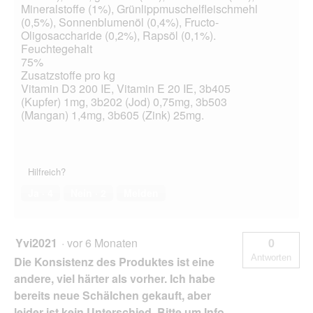
Mineralstoffe (1%), Grünlippmuschelfleischmehl
(0,5%), Sonnenblumenöl (0,4%), Fructo-
Oligosaccharide (0,2%), Rapsöl (0,1%).
Feuchtegehalt
75%
Zusatzstoffe pro kg
Vitamin D3 200 IE, Vitamin E 20 IE, 3b405
(Kupfer) 1mg, 3b202 (Jod) 0,75mg, 3b503
(Mangan) 1,4mg, 3b605 (Zink) 25mg.
Hilfreich?
Ja ·
4
Nein ·
2
Melden
Yvi2021
·
vor 6 Monaten
0
Antworten
Die Konsistenz des Produktes ist eine
andere, viel härter als vorher. Ich habe
bereits neue Schälchen gekauft, aber
leider ist kein Unterschied. Bitte um Info,