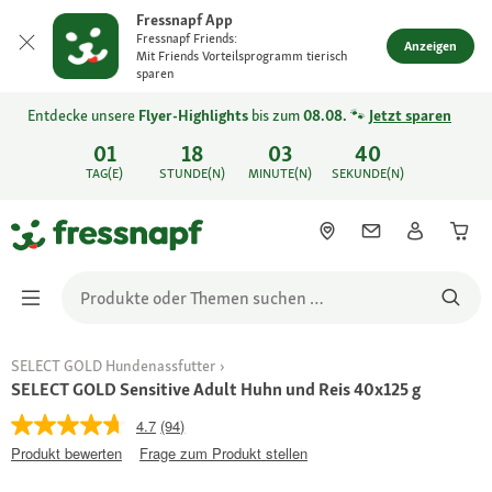
Fressnapf App
Fressnapf Friends:
Anzeigen
Mit Friends Vorteilsprogramm tierisch
sparen
Entdecke unsere
Flyer-Highlights
bis zum
08.08.
🐾
Jetzt sparen
01
18
03
40
TAG(E)
STUNDE(N)
MINUTE(N)
SEKUNDE(N)
SELECT GOLD Hundenassfutter
SELECT GOLD Sensitive Adult Huhn und Reis 40x125 g
4.7
(94)
Produkt bewerten
Frage zum Produkt stellen