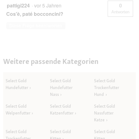
pattigi224
·
vor 5 Jahren
0
Antworten
Cos'è, paté bocconcini?
Diese Frage beantworten
Weitere passende Kategorien
Select Gold
Select Gold
Select Gold
Hundefutter
Hundefutter
Trockenfutter
Nass
Hund
Select Gold
Select Gold
Select Gold
Welpenfutter
Katzenfutter
Nassfutter
Katze
Select Gold
Select Gold
Select Gold
Trockenfutter
Kitten
Kitten