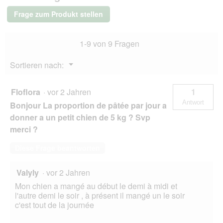
Adult
Huhn
Frage zum Produkt stellen
und
Reis
40x125
1-9 von 9 Fragen
g
Menü
Sortieren nach:
▼
Floflora
·
vor 2 Jahren
1
Antwort
Bonjour La proportion de pâtée par jour a
donner a un petit chien de 5 kg ? Svp
merci ?
Diese Frage beantworten
Valyly
·
vor 2 Jahren
Mon chien a mangé au début le demi à midi et
l'autre demi le soir , à présent il mangé un le soir
c'est tout de la journée