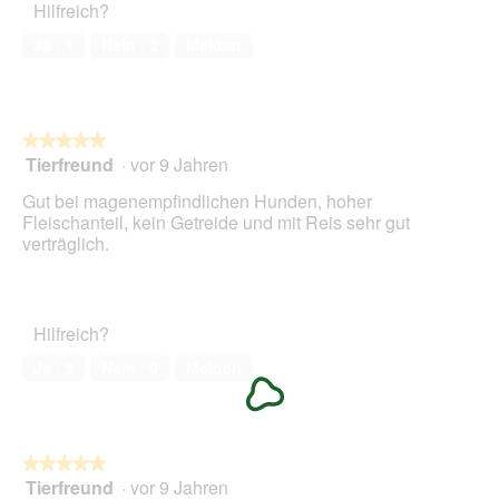
Hilfreich?
5
o
k
von
1
t
Ja ·
1
Nein ·
2
Melden
5
.
i
o
n
w
★★★★★
★★★★★
i
Tierfreund
·
vor 9 Jahren
r
5
d
von
Gut bei magenempfindlichen Hunden, hoher
e
5
Fleischanteil, kein Getreide und mit Reis sehr gut
i
Sternen.
verträglich.
n
m
o
d
Hilfreich?
a
l
Ja ·
3
Nein ·
0
Melden
e
s
D
i
a
★★★★★
★★★★★
l
Tierfreund
·
vor 9 Jahren
5