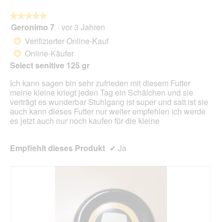
a
w
l
★★★★★
★★★★★
i
o
Geronimo 7
·
vor 3 Jahren
r
5
g
d
von
Verifizierter Online-Kauf
*
f
e
5
Online-Käufer
e
*
i
Sternen.
l
n
Select senitive 125 gr
d
m
g
Ich kann sagen bin sehr zufrieden mit diesem Futter
o
e
meine kleine kriegt jeden Tag ein Schälchen und sie
d
ö
verträgt es wunderbar Stuhlgang ist super und satt ist sie
a
f
auch kann dieses Futter nur weiter empfehlen ich werde
l
f
es jetzt auch nur noch kaufen für die kleine
e
n
s
e
D
t
Empfiehlt dieses Produkt
✔
Ja
i
.
a
l
o
g
f
e
l