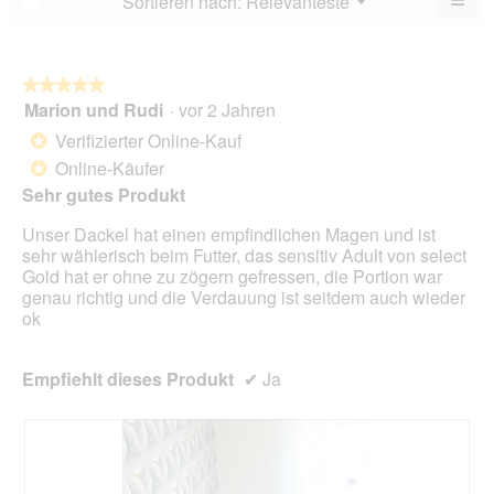
Sortieren nach:
Relevanteste
▼
5.
Wen
du
auf
die
folg
★★★★★
★★★★★
Scha
Marion und Rudi
·
vor 2 Jahren
5
klick
von
wird
Verifizierter Online-Kauf
*
der
5
unte
Online-Käufer
*
Sternen.
aufg
Sehr gutes Produkt
Inhal
aktua
Unser Dackel hat einen empfindlichen Magen und ist
sehr wählerisch beim Futter, das sensitiv Adult von select
Gold hat er ohne zu zögern gefressen, die Portion war
genau richtig und die Verdauung ist seitdem auch wieder
ok
Empfiehlt dieses Produkt
✔
Ja