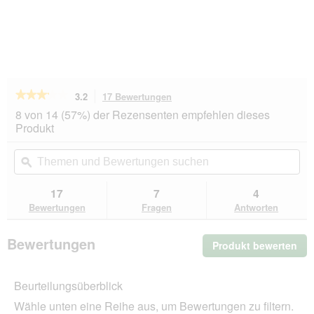
★★★★★
★★★★★
3.2
17 Bewertungen
Mit
dieser
3.2
8 von 14 (57%) der Rezensenten empfehlen dieses
von
Aktion
Produkt
5
navigierst
Sternen.
du
Themen
Th
Bewertungen
zu
und
ϙ
un
lesen
den
Bewertungen
Be
für
Bewertungen.
SELECT
suchen
su
17
7
4
GOLD
Bewertungen
Fragen
Antworten
Pure
Adult
Rind
Bewertungen
Produkt bewerten
.
2x2,5
kg
Mit
die
Beurteilungsüberblick
Akt
wir
Wähle unten eine Reihe aus, um Bewertungen zu filtern.
ein