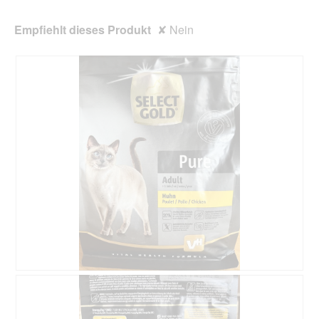
Empfiehlt dieses Produkt
✘
Nein
B
F
e
o
w
t
e
o