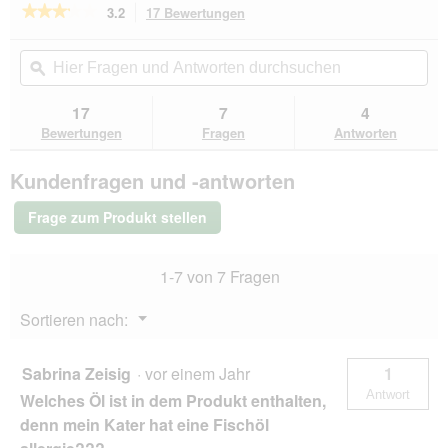
r
d
★★★★★
★★★★★
3.2
17 Bewertungen
Mit
(
g
dieser
3.2
h
e
von
Aktion
Hier
Hie
e
ö
5
navigierst
Fragen
ϙ
Fra
l
f
Sternen.
du
und
un
l
f
Bewertungen
zu
Antworten
Ant
17
7
4
)
n
lesen
den
durchsuchen
du
für
a
e
Bewertungen
Fragen
Antworten
Bewertungen.
SELECT
l
t
GOLD
t
.
Kundenfragen und -antworten
Pure
e
Adult
R
Rind
Frage zum Produkt stellen
2x2,5
e
kg
z
e
1-7 von 7 Fragen
p
t
Menü
Sortieren nach:
u
▼
r
(
Sabrina Zeisig
·
vor einem Jahr
1
d
Antwort
Welches Öl ist in dem Produkt enthalten,
u
n
denn mein Kater hat eine Fischöl
k