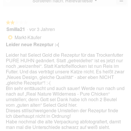
Sortieren nach:
Relevanteste
▼
5.
Wen
du
auf
die
folg
★★★★★
★★★★★
Scha
Smilla21
·
vor 3 Jahren
2
klick
von
wird
Markt-Käufer
*
der
5
unte
Leider neue Rezeptur :-(
Sternen.
aufg
Inhal
Leider hat Select Gold die Rezeptur für das Trockenfutter
aktua
PURE HUHN geändert. Statt „getreidefrei“ ist es jetzt nur
noch „weizenfrei“. Statt Kartoffelflocken ist nun Reis im
Futter. Und das verträgt unsere Katze nicht. Es heißt zwar
„Neues Design, gleiche Qualität“ - aber eben NICHT
„gleiche Rezeptur“! :-(
Bin sehr enttäuscht und auch sauer! Werde nun nach und
nach auf „Real Nature Wilderness - Pure Chicken“
umstellen; denn Gott sei Dank habe ich noch 2 Beutel
vom „guten alten“ Select Gold hier.
Dieses stillschweigende Umstellen der Rezeptur finde
ich überhaupt nicht in Ordnung!
Habe nochmal die alte Verpackung abfotografiert, damit
man mal die Unterschiede schwarz auf weiß sieht.