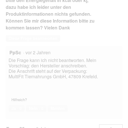
bitte den Energiegehalt in kcal oder kj,
dazu habe ich leider unter den
Produktinformationen nichts gefunden.
Können Sie mir diese Information bitte zu
kommen lassen? Vielen Dank
Diese Frage beantworten
PpSc
·
vor 2 Jahren
Die Frage kann ich nicht beantworten. Mein
Vorschlag: den Hersteller anschreiben.
Die Anschrift steht auf der Verpackung:
MultiFit Tiernahrungs GmbH, 47809 Krefeld.
Hilfreich?
Ja ·
0
Nein ·
0
Melden