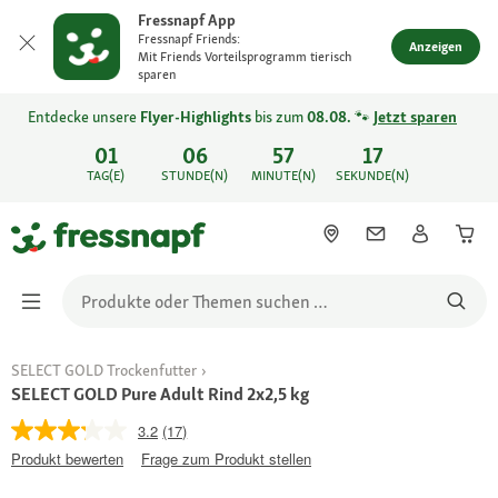
Fressnapf App
Fressnapf Friends:
Anzeigen
Mit Friends Vorteilsprogramm tierisch
sparen
Entdecke unsere
Flyer-Highlights
bis zum
08.08.
🐾
Jetzt sparen
01
06
57
17
TAG(E)
STUNDE(N)
MINUTE(N)
SEKUNDE(N)
SELECT GOLD Trockenfutter
SELECT GOLD Pure Adult Rind 2x2,5 kg
3.2
(17)
Produkt bewerten
Frage zum Produkt stellen