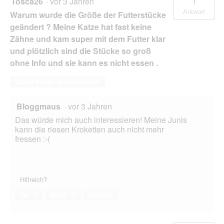
Tosca26
·
vor 3 Jahren
1
Antwort
Warum wurde die Größe der Futterstücke
geändert ? Meine Katze hat fast keine
Zähne und kam super mit dem Futter klar
und plötzlich sind die Stücke so groß
ohne Info und sie kann es nicht essen .
Diese Frage beantworten
Bloggmaus
·
vor 3 Jahren
Das würde mich auch interessieren! Meine Junis
kann die riesen Kroketten auch nicht mehr
fressen :-(
Hilfreich?
Ja ·
0
Nein ·
0
Melden