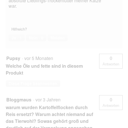
absolute Lieblings-Trockenfutter meiner Katze
war.
Hilfreich?
Ja ·
1
Nein ·
0
Melden
Pupsy
·
vor 5 Monaten
0
Antworten
Welche Öle und fette sind in diesem
Produkt
Diese Frage beantworten
Bloggmaus
·
vor 3 Jahren
0
Antworten
warum wurden Kartoffelflocken durch
Reis ersetzt? Warum achtet niemand auf
das Tierwohl? Sowas gehört groß und
deutlich auf der Verpackung angegeben,