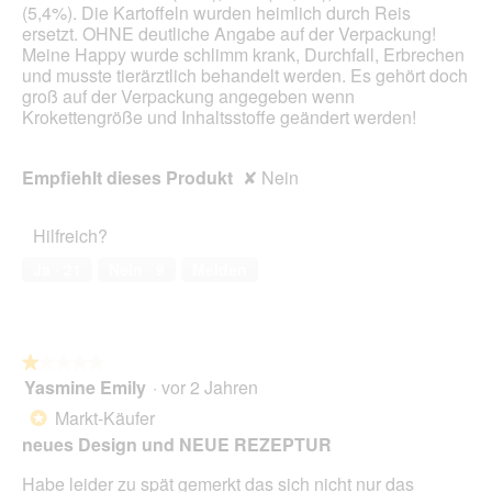
(5,4%). Die Kartoffeln wurden heimlich durch Reis
.
a
ersetzt. OHNE deutliche Angabe auf der Verpackung!
l
Meine Happy wurde schlimm krank, Durchfall, Erbrechen
o
und musste tierärztlich behandelt werden. Es gehört doch
g
groß auf der Verpackung angegeben wenn
f
Krokettengröße und Inhaltsstoffe geändert werden!
e
l
d
Empfiehlt dieses Produkt
✘
Nein
g
e
ö
Hilfreich?
f
Ja ·
21
Nein ·
9
Melden
f
n
e
t
.
★★★★★
★★★★★
Yasmine Emily
·
vor 2 Jahren
1
von
Markt-Käufer
*
5
neues Design und NEUE REZEPTUR
Sternen.
Habe leider zu spät gemerkt das sich nicht nur das