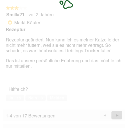
e
w
★★★★★
★★★★★
d
i
Smilla21
·
vor 3 Jahren
z
r
3
u
d
von
Markt-Käufer
*
e
e
5
Rezeptur
r
i
Sternen.
k
n
Rezeptur geändert. Nun kann ich es meiner Katze leider
e
m
nicht mehr füttern, weil sie es nicht mehr verträgt. So
n
o
schade, es war ihr absolutes Lieblings-Trockenfutter.
n
d
e
a
Das ist unsere persönliche Erfahrung und das möchte ich
n
l
nur mitteilen.
n
e
e
s
u
D
e
i
Hilfreich?
R
a
e
l
Ja ·
15
Nein ·
8
Melden
z
o
e
g
p
f
1-4 von 17 Bewertungen
Zurück
◄
Weiter
►
t
e
Reviews
Revie
u
l