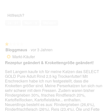
2
o
Zufriedenheit
d
e
von
d
des
i
r
5
a
Haustiers,
e
A
Hilfreich?
l
1
R
k
e
von
e
t
Ja ·
27
Nein ·
9
Melden
s
5
z
i
D
e
o
i
p
n
a
t
w
l
★★★★★
★★★★★
u
i
o
Bloggmaus
·
vor 3 Jahren
r
r
1
g
v
d
von
Markt-Käufer
*
f
e
e
5
Rezeptur geändert & Krokettengröße geändert!
e
r
i
Sternen.
l
ä
n
Seit Langem kaufe ich für meine Katzen das SELECT
d
n
m
GOLD Pure Adult Rind 2,5 kg Trockenfutter! Mit
g
d
o
Erschreckem habe ich nun festgestellt, dass die
e
e
d
Kroketten größer sind. Meine Perserkatzen tun sich nun
ö
r
a
sehr schwer mit dem Fressen. Zudem waren bisher
f
t
l
Rindergrieben 30%, frisches Rindfleisch 20%,
f
.
e
Kartoffelflocken, Kartoffelstärke... enthalten.
n
s
Neuerdings besteht es aus: Rindergrieben (26,6%),
e
D
Rinderfrischfleisch (26%), Reis (23,4%), Öle und Fette
t
i