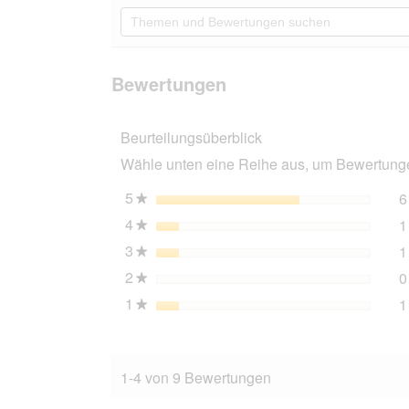
5
navigierst
Themen
Sternen.
du
und
Bewertungen
zu
Bewertungen
lesen
den
suchen
für
Bewertungen.
SELECT
Bewertungen
GOLD
Medica
Nassfutter
Beurteilungsüberblick
Hund
Adult
Wähle unten eine Reihe aus, um Bewertungen
Harnsteindiät,
mit
Huhn
5
Sterne
6
★
&
4
Sterne
1
Rind
★
6x400
3
Sterne
1
g
★
2
Sterne
0
★
1
Sterne
1
★
1-4 von 9 Bewertungen