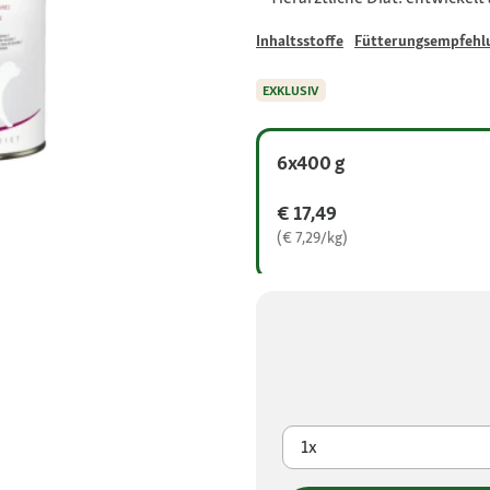
Inhaltsstoffe
Fütterungsempfehl
EXKLUSIV
6x400 g
€ 17,49
(€ 7,29/kg)
1x