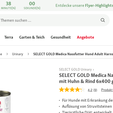
38
00
Entdecke unsere
Flyer-Highlight
MINUTE(N)
SEKUNDE(N)
Terra
Garten & Teich
Gesundheit
Angebote
de
Urinary
SELECT GOLD Medica Nassfutter Hund Adult Harnst
SELECT GOLD Urinary
SELECT GOLD Medica Nas
mit Huhn & Rind 6x400 
4.2
(9)
Produkt
Für Hunde mit Erkrankung de
Auflösung von Struvitsteinen
Tierärztliche Diät: entwickelt