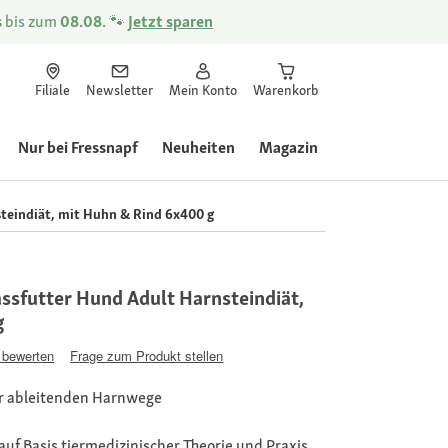
s
bis zum
08.08.
🐾
Jetzt sparen
Filiale
Newsletter
Mein Konto
Warenkorb
Nur bei Fressnapf
Neuheiten
Magazin
eindiät, mit Huhn & Rind 6x400 g
sfutter Hund Adult Harnsteindiät,
g
 bewerten
Frage zum Produkt stellen
r ableitenden Harnwege
 auf Basis tiermedizinischer Theorie und Praxis