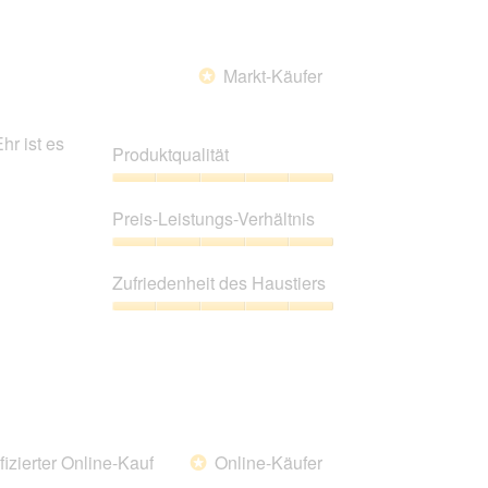
Markt-Käufer
*
hr ist es
Produktqualität
Produktqualität,
5
Preis-Leistungs-Verhältnis
von
5
Preis-
Leistungs-
Zufriedenheit des Haustiers
Verhältnis,
5
Zufriedenheit
von
des
5
Haustiers,
5
von
5
fizierter Online-Kauf
Online-Käufer
*