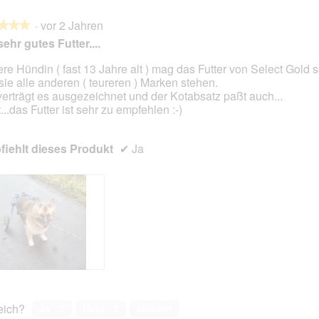
·
vor 2 Jahren
★★★
★★★
sehr gutes Futter....
re Hündin ( fast 13 Jahre alt ) mag das Futter von Select Gold se
 sie alle anderen ( teureren ) Marken stehen.
en.
verträgt es ausgezeichnet und der Kotabsatz paßt auch...
...das Futter ist sehr zu empfehlen :-)
iehlt dieses Produkt
✔
Ja
reich?
Ja ·
1
Nein ·
0
Melden