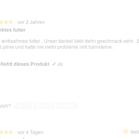
·
vor 2 Jahren
★★★
★★★
ebtes futter
 wirksahmes futter . Unser dackel liebt dehn geschmack sehr . E
 3 jahre und hatte nie mehr probleme mitt harnsteine .
en.
iehlt dieses Produkt
✔
Ja
reich?
Ja ·
1
Nein ·
0
Melden
Veri
·
vor 4 Tagen
*
★★★
★★★