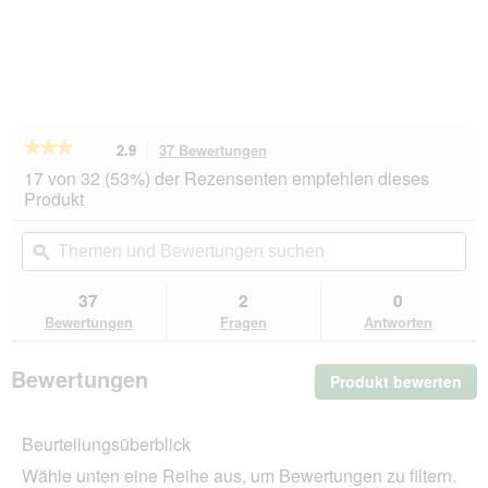
★★★★★
★★★★★
2.9
37 Bewertungen
Mit
dieser
2.9
17 von 32 (53%) der Rezensenten empfehlen dieses
von
Aktion
Produkt
5
navigierst
Sternen.
du
Themen
Th
Bewertungen
zu
und
ϙ
un
lesen
den
Bewertungen
Be
für
Bewertungen.
SELECT
suchen
su
37
2
0
GOLD
Bewertungen
Fragen
Antworten
Hair+Skin
Adult
Lachs
Bewertungen
Produkt bewerten
.
und
Geflügel
Mit
300
die
g
Beurteilungsüberblick
Akt
wir
Wähle unten eine Reihe aus, um Bewertungen zu filtern.
ein