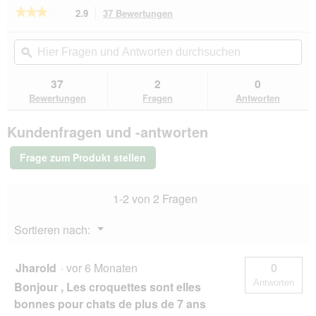
★★★★★
★★★★★
2.9
37 Bewertungen
Mit
dieser
2.9
von
Aktion
Hier
Hie
5
navigierst
Fragen
ϙ
Fra
Sternen.
du
und
un
Bewertungen
zu
Antworten
Ant
37
2
0
lesen
den
durchsuchen
du
für
Bewertungen
Fragen
Antworten
Bewertungen.
SELECT
GOLD
Kundenfragen und -antworten
Hair+Skin
Adult
Lachs
Frage zum Produkt stellen
und
Geflügel
300
1-2 von 2 Fragen
g
Menü
Sortieren nach:
▼
Jharold
·
vor 6 Monaten
0
Antworten
Bonjour , Les croquettes sont elles
bonnes pour chats de plus de 7 ans