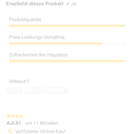
l
Empfiehlt dieses Produkt
✔
Ja
d
g
e
Produktqualität
ö
Produktqualität,
f
5
f
Preis-Leistungs-Verhältnis
von
n
5
e
Preis-
t
Leistungs-
Zufriedenheit des Haustiers
.
Verhältnis,
4
Zufriedenheit
von
des
5
Haustiers,
Hilfreich?
5
von
Ja ·
2
Nein ·
0
Melden
5
★★★★★
★★★★★
AJL61
·
vor 11 Monaten
4
von
Verifizierter Online-Kauf
*
5