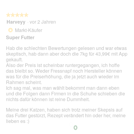
t
i
n
.
a
w
l
★★★★★
★★★★★
i
o
Harveyy
·
vor 2 Jahren
r
5
g
d
von
Markt-Käufer
*
f
e
5
Super Futter
e
i
Sternen.
l
n
Hab die schlechten Bewertungen gelesen und war etwas
d
m
skeptisch, hab dann aber doch die 7kg für 43,99€ mit App
g
o
gekauft.
e
d
Also der Preis ist scheinbar runtergegangen, ich hoffe
ö
a
das bleibt so. Weder Fressnapf noch Hersteller können
f
l
was für die Preiserhöhung, die ja jetzt auch wieder im
f
e
Rahmen scheint.
n
s
Ich sag mal, was man wählt bekommt man dann eben
e
D
und die Folgen dann Firmen in die Schuhe schieben die
t
i
nichts dafür können ist reine Dummheit.
.
a
l
Meine drei Katzen, haben sich trotz meiner Skepsis auf
o
das Futter gestürzt, Rezept verändert hin oder her, meine
g
lieben es :)
f
e