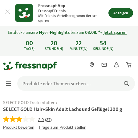
Fressnapf App
Fressnapf Friends:
Anzeigen
Mit Friends Vorteilsprogramm tierisch
sparen
Entdecke unsere
Flyer-Highlights
bis zum
08.08.
🐾
Jetzt sparen
00
20
22
54
TAG(E)
STUNDE(N)
MINUTE(N)
SEKUNDE(N)
SELECT GOLD Trockenfutter
SELECT GOLD Hair+Skin Adult Lachs und Geflügel 300 g
2.9
(37)
Produkt bewerten
Frage zum Produkt stellen