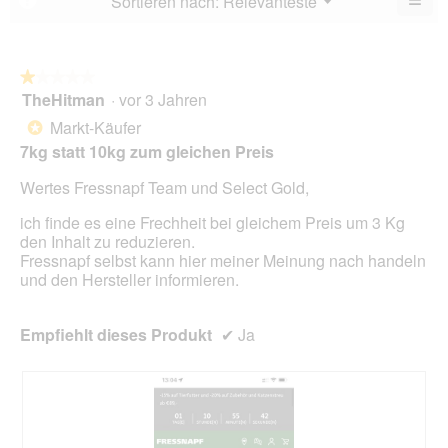
Sortieren nach:
Relevanteste
▼
5.
Wen
du
auf
die
folg
★★★★★
★★★★★
Scha
TheHitman
·
vor 3 Jahren
1
klick
von
wird
Markt-Käufer
*
der
5
unte
7kg statt 10kg zum gleichen Preis
Sternen.
aufg
Inhal
Wertes Fressnapf Team und Select Gold,
aktua
ich finde es eine Frechheit bei gleichem Preis um 3 Kg
den Inhalt zu reduzieren.
Fressnapf selbst kann hier meiner Meinung nach handeln
und den Hersteller informieren.
Empfiehlt dieses Produkt
✔
Ja