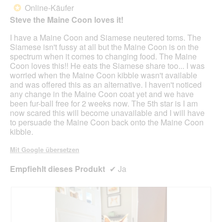
Online-Käufer
*
Sternen.
Steve the Maine Coon loves it!
I have a Maine Coon and Siamese neutered toms. The
Siamese isn't fussy at all but the Maine Coon is on the
spectrum when it comes to changing food. The Maine
Coon loves this!! He eats the Siamese share too... I was
worried when the Maine Coon kibble wasn't available
and was offered this as an alternative. I haven't noticed
any change in the Maine Coon coat yet and we have
been fur-ball free for 2 weeks now. The 5th star is I am
now scared this will become unavailable and I will have
to persuade the Maine Coon back onto the Maine Coon
kibble.
Mit Google übersetzen
Empfiehlt dieses Produkt
✔
Ja