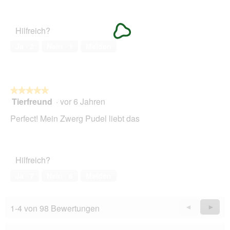
1
Zufriedenheit
f
von
des
f
5
Haustiers,
n
Hilfreich?
1
e
von
Ja ·
2
Nein ·
1
Melden
t
5
.
★★★★★
★★★★★
Tierfreund
·
vor 6 Jahren
5
von
Perfect! Mein Zwerg Pudel liebt das
5
Sternen.
Hilfreich?
Ja ·
7
Nein ·
6
Melden
1-4 von 98 Bewertungen
Zurück
◄
Weiter
►
Reviews
Revie