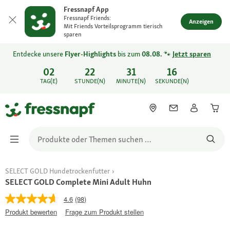
Fressnapf App
Fressnapf Friends:
Anzeigen
Mit Friends Vorteilsprogramm tierisch
sparen
Entdecke unsere
Flyer-Highlights
bis zum
08.08.
🐾
Jetzt sparen
02
22
31
16
TAG(E)
STUNDE(N)
MINUTE(N)
SEKUNDE(N)
SELECT GOLD Hundetrockenfutter
SELECT GOLD Complete Mini Adult Huhn
4.6
(98)
Produkt bewerten
Frage zum Produkt stellen