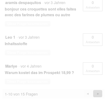
aramis despaquitos
·
vor 3 Jahren
0
Antworten
bonjour ces croquettes sont elles faites
avec des farines de plumes ou autre
Diese Frage beantworten
Leo 1
·
vor 3 Jahren
0
Antworten
Inhaltsstoffe
Diese Frage beantworten
Marlye
·
vor 4 Jahren
0
Antworten
Warum kostet das im Prospekt 18,99 ?
Diese Frage beantworten
1-10 von 15 Fragen
Zurück
◄
Weiter
►
Questions
Quest