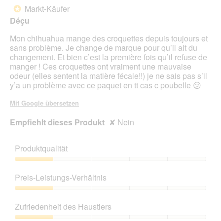
d
von
Markt-Käufer
*
e
5
Déçu
i
Sternen.
n
Mon chihuahua mange des croquettes depuis toujours et
m
sans problème. Je change de marque pour qu’il ait du
o
changement. Et bien c’est la première fois qu’il refuse de
d
manger ! Ces croquettes ont vraiment une mauvaise
a
odeur (elles sentent la matière fécale!!) je ne sais pas s’il
l
y’a un problème avec ce paquet en tt cas c poubelle 😕
e
s
Mit Google übersetzen
D
i
Empfiehlt dieses Produkt
✘
Nein
a
l
o
Produktqualität
g
f
Produktqualität,
e
1
Preis-Leistungs-Verhältnis
l
von
d
5
Preis-
g
Leistungs-
Zufriedenheit des Haustiers
e
Verhältnis,
ö