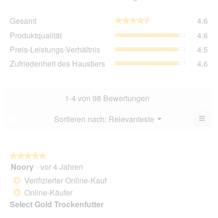
Ge
Gesamt
4.6
★★★★★
★★★★★
Dur
Pro
Produktqualität
4.6
Bew
Dur
4.6
Pre
Preis-Leistungs-Verhältnis
4.5
Bew
von
Lei
4.6
Zuf
Zufriedenheit des Haustiers
4.6
5.
Ver
von
des
Dur
5.
Hau
Bew
Dur
4.5
Bew
1-4 von 98 Bewertungen
von
4.6
5.
von
≡
Menü
Sortieren nach:
Relevanteste
?
▼
5.
Wen
du
auf
die
folg
★★★★★
★★★★★
Scha
Noory
·
vor 4 Jahren
5
klick
von
wird
Verifizierter Online-Kauf
*
der
5
unte
Online-Käufer
*
Sternen.
aufg
Select Gold Trockenfutter
Inhal
aktua