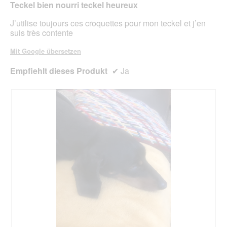
n
Teckel bien nourri teckel heureux
m
J’utilise toujours ces croquettes pour mon teckel et j’en
o
suis très contente
d
a
Mit Google übersetzen
l
e
Empfiehlt dieses Produkt
✔
Ja
s
D
i
a
l
o
g
f
e
l
d
g
e
ö
f
f
n