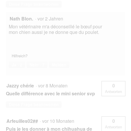
Diese Frage beantworten
Nath Blon.
·
vor 2 Jahren
Mon vétérinaire m'a déconseillé le bœuf pour
mon chien aussi je ne donne que du poulet.
Hilfreich?
Ja ·
2
Nein ·
7
Melden
Jazzy chérie
·
vor 8 Monaten
0
Antworten
Quelle différence avec le mini senior svp
Diese Frage beantworten
Arfeuilles02##
·
vor 10 Monaten
0
Antworten
Puis je les donner à mon chihuahua de