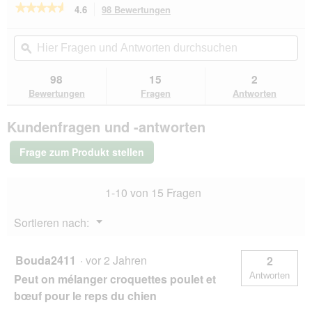
★★★★★
★★★★★
4.6
98 Bewertungen
Mit
dieser
4.6
von
Aktion
Hier
Hie
5
navigierst
Fragen
ϙ
Fra
Sternen.
du
und
un
Bewertungen
zu
Antworten
Ant
98
15
2
lesen
den
durchsuchen
du
für
Bewertungen
Fragen
Antworten
Bewertungen.
SELECT
GOLD
Kundenfragen und -antworten
Complete
Mini
Adult
Frage zum Produkt stellen
Huhn
1-10 von 15 Fragen
Menü
Sortieren nach:
▼
Bouda2411
·
vor 2 Jahren
2
Antworten
Peut on mélanger croquettes poulet et
bœuf pour le reps du chien