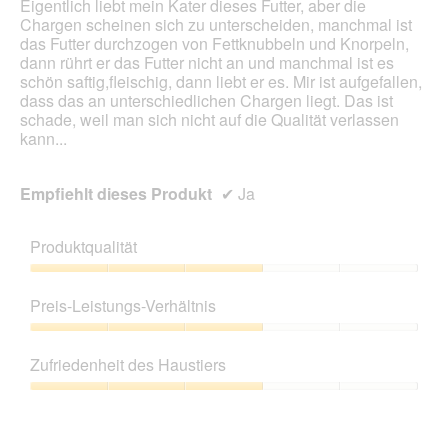
l
i
Eigentlich liebt mein Kater dieses Futter, aber die
t
o
Chargen scheinen sich zu unterscheiden, manchmal ist
e
n
das Futter durchzogen von Fettknubbeln und Knorpeln,
R
w
dann rührt er das Futter nicht an und manchmal ist es
e
i
schön saftig,fleischig, dann liebt er es. Mir ist aufgefallen,
z
r
dass das an unterschiedlichen Chargen liegt. Das ist
e
d
schade, weil man sich nicht auf die Qualität verlassen
p
e
kann...
t
i
u
n
Empfiehlt dieses Produkt
✔
Ja
r
m
.
o
D
d
Produktqualität
a
a
t
l
Produktqualität,
u
e
3
Preis-Leistungs-Verhältnis
m
s
von
0
D
5
Preis-
9
i
Leistungs-
Zufriedenheit des Haustiers
.
a
Verhältnis,
2
l
3
Zufriedenheit
0
o
von
des
2
g
5
Haustiers,
3
f