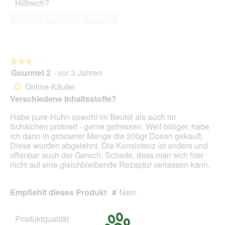
Hilfreich?
3
i
e
von
s
l
Ja ·
15
Nein ·
0
Melden
5
t
d
n
g
e
e
u
ö
★★★★★
★★★★★
e
f
Gourmet 2
·
vor 3 Jahren
v
f
3
e
n
von
Online-Käufer
*
r
e
5
Verschiedene Inhaltsstoffe?
ä
t
Sternen.
n
.
Habe pure-Huhn sowohl im Beutel als auch im
d
Schälchen probiert - gerne gefressen. Weil billiger, habe
e
ich dann in grösserer Menge die 200gr Dosen gekauft.
r
Diese wurden abgelehnt. Die Konsistenz ist anders und
t
offenbar auch der Geruch. Schade, dass man sich hier
e
nicht auf eine gleichbleibende Rezeptur verlassen kann.
R
e
z
Empfiehlt dieses Produkt
✘
Nein
e
p
t
Produktqualität