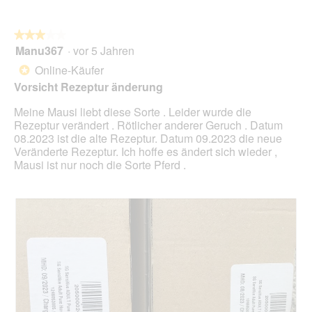
i
n
a
w
l
★★★★★
★★★★★
i
o
Manu367
·
vor 5 Jahren
r
3
g
d
von
Online-Käufer
*
f
e
5
Vorsicht Rezeptur änderung
e
i
Sternen.
l
n
Meine Mausi liebt diese Sorte . Leider wurde die
d
m
Rezeptur verändert . Rötlicher anderer Geruch . Datum
g
o
08.2023 ist die alte Rezeptur. Datum 09.2023 die neue
e
d
Veränderte Rezeptur. Ich hoffe es ändert sich wieder ,
ö
a
Mausi ist nur noch die Sorte Pferd .
f
l
f
e
n
s
e
D
t
i
.
a
l
o
g
f
e