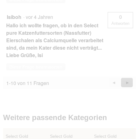
Isiboh
·
vor 4 Jahren
0
Antworten
Hallo ich wollte fragen, ob in den Select
pure Katzenfuttersorten (Nassfutter)
Eierschalen als Calciumquelle verarbeitet
sind, da mein Kater diese nicht verträgt...
Liebe Grüße, Isi
Diese Frage beantworten
1-10 von 11 Fragen
Zurück
◄
Weiter
►
Questions
Quest
Weitere passende Kategorien
Select Gold
Select Gold
Select Gold