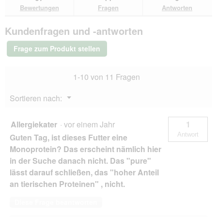
den
durchsuchen
du
für
Bewertungen
Fragen
Antworten
Bewertungen.
SELECT
GOLD
Kundenfragen und -antworten
Adult
Pure
Wildschwein
Frage zum Produkt stellen
12x85
g
1-10 von 11 Fragen
Menü
Sortieren nach:
▼
Allergiekater
·
vor einem Jahr
1
Antwort
Guten Tag, ist dieses Futter eine
Monoprotein? Das erscheint nämlich hier
in der Suche danach nicht. Das "pure"
lässt darauf schließen, das "hoher Anteil
an tierischen Proteinen" , nicht.
Diese Frage beantworten