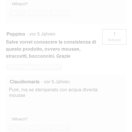
Hilfreich?
Ja ·
1
Nein ·
0
Melden
Peppino
·
vor 5 Jahren
1
Antwort
Salve vorrei conoscere la consistenza di
questo prodotto, ovvero mousse,
straccetti, bocconcini. Grazie
Diese Frage beantworten
Claudiomaria
·
vor 5 Jahren
Purè, ma se stemperato con acqua diventa
mousse
Hilfreich?
Ja ·
0
Nein ·
0
Melden