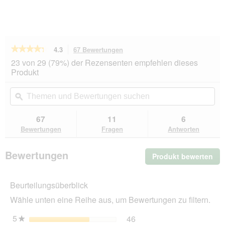
★★★★★
★★★★★
4.3
67 Bewertungen
Mit
dieser
4.3
23 von 29 (79%) der Rezensenten empfehlen dieses
von
Aktion
Produkt
5
navigierst
Sternen.
du
Themen
Th
Bewertungen
zu
und
ϙ
un
lesen
den
Bewertungen
Be
für
Bewertungen.
SELECT
suchen
su
67
11
6
GOLD
Bewertungen
Fragen
Antworten
Adult
Pure
Wildschwein
Bewertungen
Produkt bewerten
.
12x85
g
Mit
die
Beurteilungsüberblick
Akt
wir
Wähle unten eine Reihe aus, um Bewertungen zu filtern.
ein
mo
5
Sterne
46
46 Bewertungen mit 5 St
Auswählen, um nach Bewer
★
Dia