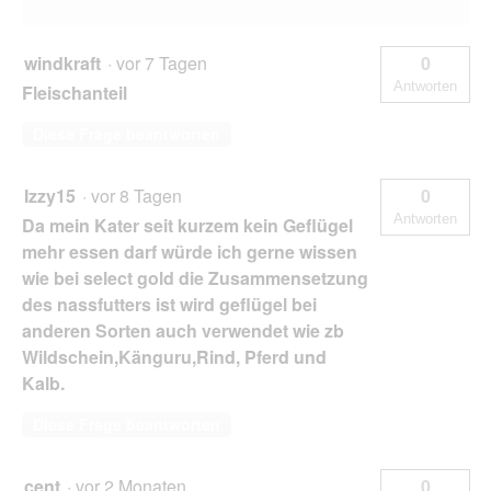
windkraft
·
vor 7 Tagen
0
Antworten
Fleischanteil
Diese Frage beantworten
Izzy15
·
vor 8 Tagen
0
Antworten
Da mein Kater seit kurzem kein Geflügel
mehr essen darf würde ich gerne wissen
wie bei select gold die Zusammensetzung
des nassfutters ist wird geflügel bei
anderen Sorten auch verwendet wie zb
Wildschein,Känguru,Rind, Pferd und
Kalb.
Diese Frage beantworten
cent
·
vor 2 Monaten
0