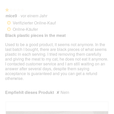
auf
die
folg
★★★★★
★★★★★
Scha
mice9
·
vor einem Jahr
1
klick
von
wird
Verifizierter Online-Kauf
*
der
5
unte
Online-Käufer
*
Sternen.
aufg
Black plastic pieces in the meat
Inhal
aktua
Used to be a good product, it seems not anymore. In the
last batch I bought, there are black pieces of what seems
plastic in each serving. I tried removing them carefully
and giving the meat to my cat, he does not eat it anymore.
I contacted customer service and I am still waiting on an
answer after several days, despite them saying
acceptance is guaranteed and you can get a refund
otherwise.
Empfiehlt dieses Produkt
✘
Nein