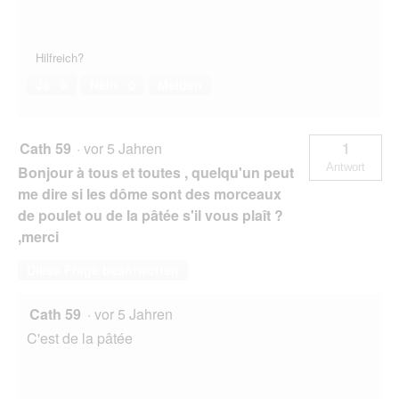
Hilfreich?
Ja ·
0
Nein ·
0
Melden
Cath 59
·
vor 5 Jahren
1
Antwort
Bonjour à tous et toutes , quelqu'un peut
me dire si les dôme sont des morceaux
de poulet ou de la pâtée s'il vous plaît ?
,merci
Diese Frage beantworten
Cath 59
·
vor 5 Jahren
C'est de la pâtée