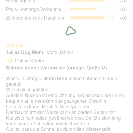
Produktqualität
4.0
Dur
4
Pre
Preis-Leistungs-Verhältnis
3.0
Bew
von
Lei
4
Zuf
Zufriedenheit des Haustiers
4.0
5.
Ver
von
des
Dur
5.
Hau
Bew
Dur
3
Bew
von
4
★★★★★
★★★★★
5.
von
Leilas Dog-Mom
·
vor 2 Jahren
4
5.
von
Online-Käufer
*
5
Schöne dünne Warnweste (orange, Größe M)
Sternen.
Weste in Orange Größe M für meine Labrador Hündin
gekauft.
Sie ist nicht gefüttert.
Auf dem Rücken ist eine Öffnung, sodass man die Leine
bequem an einem darunter gezogenen Geschirr
befestigen kann. Ideal für Schleppleinen.
Der Bauchlatz der Weste kann an beiden Seiten mit
Kunststoffschnallen geöffnet werden. Der Brustumfang
kann an den Schnallen verstellt werden.
Gut ist, dass die Schnallen durch den Westenstoff