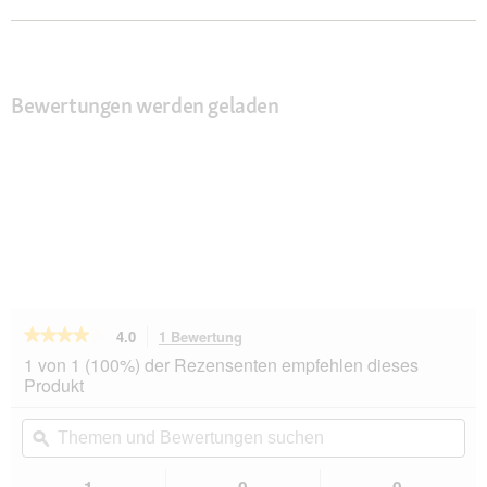
Bewertungen werden geladen
★★★★★
★★★★★
4.0
1 Bewertung
Mit
dieser
4
1 von 1 (100%) der Rezensenten empfehlen dieses
von
Aktion
Produkt
5
navigierst
Sternen.
du
Themen
Th
Bewertungen
zu
und
ϙ
un
lesen
den
Bewertungen
Be
für
Bewertungen.
Ruffwear
suchen
su
1
0
0