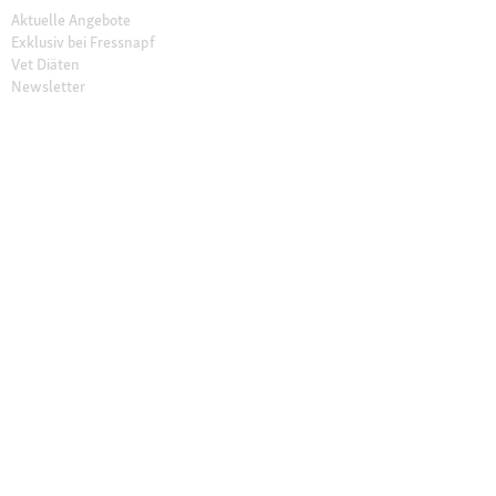
Aktuelle Angebote
Exklusiv bei Fressnapf
Vet Diäten
Newsletter
Lieferung in 1-3 Tagen
30 Tage Rückgaberecht
Sichere Zahlung (SSL)
Click & Collect
Friends Vorteilsprogramm
Unsere Filialen
Filialen finden
Filial-Services
Geschenkkarte
Fressnapf Salon
Katzenexperten
Hundeexperten
Über Fressnapf