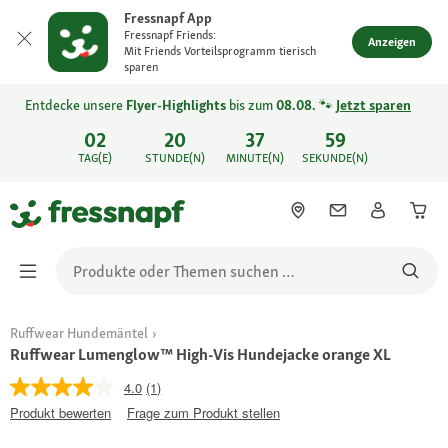
Fressnapf App
Fressnapf Friends:
Anzeigen
Mit Friends Vorteilsprogramm tierisch
sparen
Entdecke unsere
Flyer-Highlights
bis zum
08.08.
🐾
Jetzt sparen
02
20
37
59
TAG(E)
STUNDE(N)
MINUTE(N)
SEKUNDE(N)
Ruffwear Hundemäntel
Ruffwear Lumenglow™ High-Vis Hundejacke orange XL
4.0
(1)
Produkt bewerten
Frage zum Produkt stellen