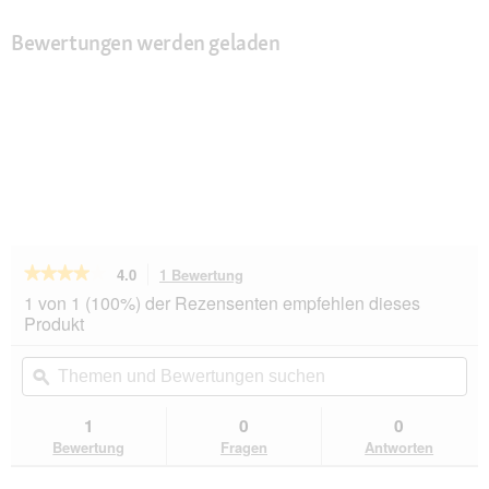
Bewertungen werden geladen
★★★★★
★★★★★
4.0
1 Bewertung
Mit
dieser
4
1 von 1 (100%) der Rezensenten empfehlen dieses
von
Aktion
Produkt
5
navigierst
Sternen.
du
Themen
Th
Bewertungen
zu
und
ϙ
un
lesen
den
Bewertungen
Be
für
Bewertungen.
Ruffwear
suchen
su
1
0
0
Lumenglow™
Bewertung
Fragen
Antworten
High-
Vis
Hundejacke