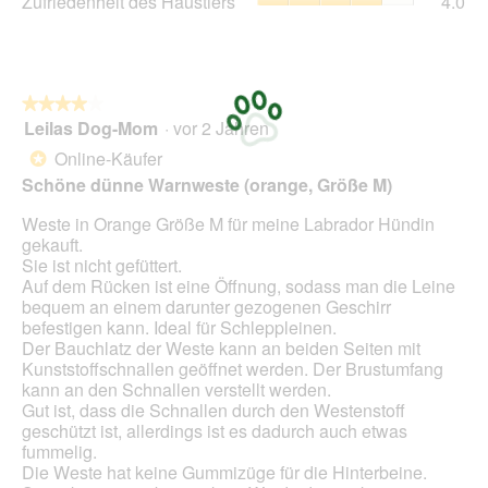
Zufriedenheit des Haustiers
4.0
Ver
von
des
Dur
5.
Hau
Bew
Dur
3
Bew
von
4
★★★★★
★★★★★
5.
von
Leilas Dog-Mom
·
vor 2 Jahren
4
5.
von
Online-Käufer
*
5
Schöne dünne Warnweste (orange, Größe M)
Sternen.
Weste in Orange Größe M für meine Labrador Hündin
gekauft.
Sie ist nicht gefüttert.
Auf dem Rücken ist eine Öffnung, sodass man die Leine
bequem an einem darunter gezogenen Geschirr
befestigen kann. Ideal für Schleppleinen.
Der Bauchlatz der Weste kann an beiden Seiten mit
Kunststoffschnallen geöffnet werden. Der Brustumfang
kann an den Schnallen verstellt werden.
Gut ist, dass die Schnallen durch den Westenstoff
geschützt ist, allerdings ist es dadurch auch etwas
fummelig.
Die Weste hat keine Gummizüge für die Hinterbeine.