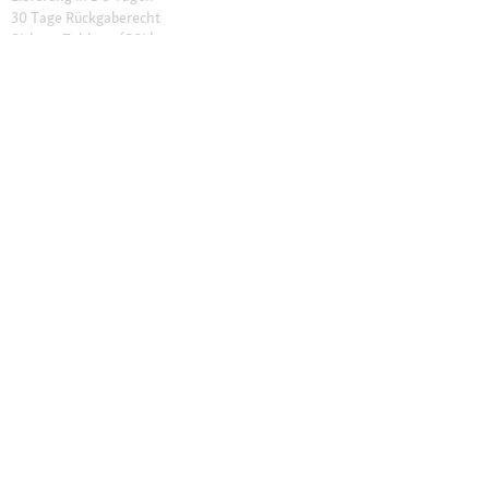
30 Tage Rückgaberecht
Sichere Zahlung (SSL)
Click & Collect
Friends Vorteilsprogramm
Unsere Filialen
Filialen finden
Filial-Services
Geschenkkarte
Fressnapf Salon
Katzenexperten
Hundeexperten
Über Fressnapf
Über uns
Karriere
Compliance
Tierisch Engagiert