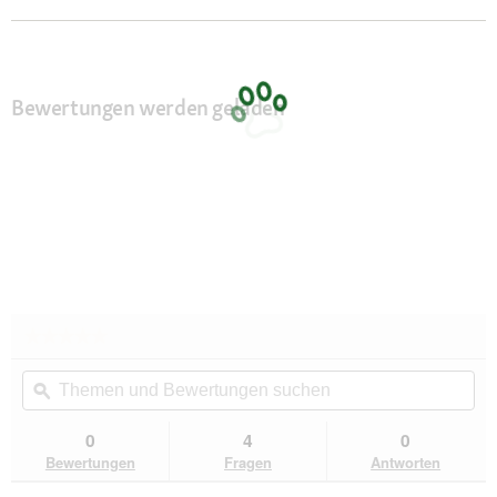
Bewertungen werden geladen
★★★★★
★★★★★
Kein
Themen
Th
Beurteilungswert
und
ϙ
un
für
Ruffwear
Bewertungen
Be
Grip
suchen
su
0
4
0
Trex™
Bewertungen
Fragen
Antworten
Hundeschuhe
schwarz