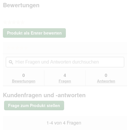
M
Bewertungen
★★★★★
Kein
Produkt als Erster bewerten
Beurteilungswert
.
Mit
★★★★★
★★★★★
dieser
Kein
Aktion
Hier
Hie
Beurteilungswert
wird
Fragen
ϙ
Fra
für
ein
Ruffwear
und
un
modales
Grip
Antworten
Ant
0
4
0
Dialogfeld
Trex™
durchsuchen
du
Bewertungen
Fragen
Antworten
Hundeschuhe
geöffnet.
schwarz
M
Kundenfragen und -antworten
Frage zum Produkt stellen
1-4 von 4 Fragen