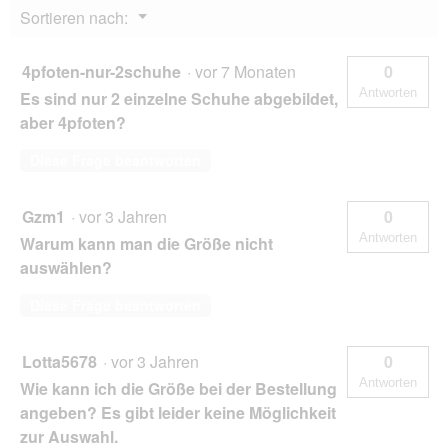
Menü
Sortieren nach:
▼
4pfoten-nur-2schuhe
·
vor 7 Monaten
0
Antworten
Es sind nur 2 einzelne Schuhe abgebildet,
aber 4pfoten?
Diese Frage beantworten
Gzm1
·
vor 3 Jahren
0
Antworten
Warum kann man die Größe nicht
auswählen?
Diese Frage beantworten
Lotta5678
·
vor 3 Jahren
0
Antworten
Wie kann ich die Größe bei der Bestellung
angeben? Es gibt leider keine Möglichkeit
zur Auswahl.