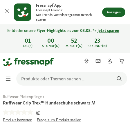
Fressnapf App
Fressnapf Friends:
Anzeigen
Mit Friends Vorteilsprogramm tierisch
sparen
Entdecke unsere
Flyer-Highlights
bis zum
08.08.
🐾
Jetzt sparen
01
00
52
23
TAG(E)
STUNDE(N)
MINUTE(N)
SEKUNDE(N)
Ruffwear Pfotenpflege
Ruffwear Grip Trex™ Hundeschuhe schwarz M
(0)
Produkt bewerten
Frage zum Produkt stellen