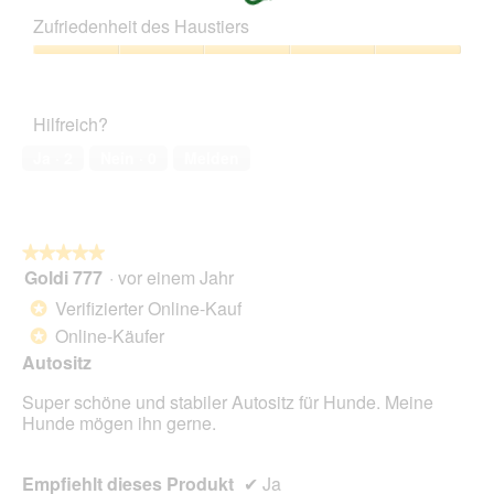
Leistungs-
Zufriedenheit des Haustiers
Verhältnis,
5
Zufriedenheit
von
des
5
Haustiers,
Hilfreich?
5
von
Ja ·
2
Nein ·
0
Melden
5
★★★★★
★★★★★
Goldi 777
·
vor einem Jahr
5
von
Verifizierter Online-Kauf
*
5
Online-Käufer
*
Sternen.
Autositz
Super schöne und stabiler Autositz für Hunde. Meine
Hunde mögen ihn gerne.
Empfiehlt dieses Produkt
✔
Ja