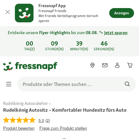
Fressnapf App
Fressnapf Friends:
Anzeigen
Mit Friends Vorteilsprogramm tierisch
sparen
Entdecke unsere
Flyer-Highlights
bis zum
08.08.
🐾
Jetzt sparen
00
09
39
46
TAG(E)
STUNDE(N)
MINUTE(N)
SEKUNDE(N)
Rudelkönig Autozubehör
Rudelkönig Autositz – Komfortabler Hundesitz fürs Auto
5.0
(2)
Produkt bewerten
Frage zum Produkt stellen