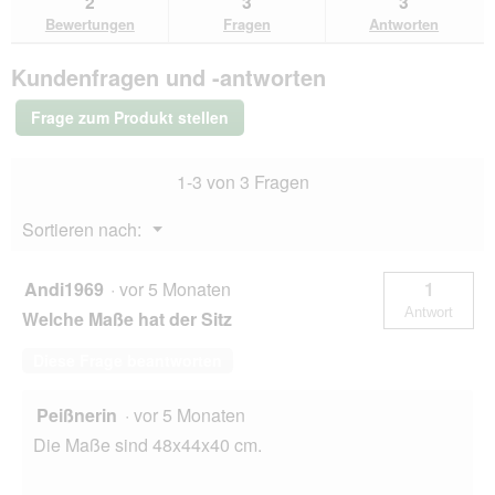
2
3
3
den
durchsuchen
du
für
Bewertungen
Fragen
Antworten
Bewertungen.
Rudelkönig
Autositz
Kundenfragen und -antworten
–
Komfortabler
Hundesitz
Frage zum Produkt stellen
fürs
Auto
1-3 von 3 Fragen
Menü
Sortieren nach:
▼
Andi1969
·
vor 5 Monaten
1
Antwort
Welche Maße hat der Sitz
Diese Frage beantworten
Peißnerin
·
vor 5 Monaten
Die Maße sind 48x44x40 cm.