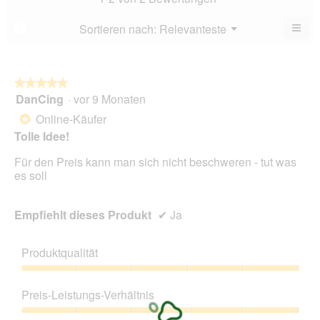
von
5
5.
von
≡
Menü
Sortieren nach:
Relevanteste
?
▼
5.
Wen
du
auf
die
folg
★★★★★
★★★★★
Scha
DanCing
·
vor 9 Monaten
5
klick
von
wird
Online-Käufer
*
der
5
unte
Tolle Idee!
Sternen.
aufg
Inhal
Für den Preis kann man sich nicht beschweren - tut was
aktua
es soll
Empfiehlt dieses Produkt
✔
Ja
Produktqualität
Produktqualität,
5
Preis-Leistungs-Verhältnis
von
5
Preis-