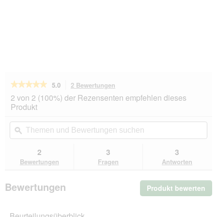
★★★★★
★★★★★
5.0
2 Bewertungen
Mit
dieser
5
2 von 2 (100%) der Rezensenten empfehlen dieses
von
Aktion
Produkt
5
navigierst
Sternen.
du
Themen
Th
Bewertungen
zu
und
ϙ
un
lesen
den
Bewertungen
Be
für
Bewertungen.
Rudelkönig
suchen
su
2
3
3
Autositz
Bewertungen
Fragen
Antworten
–
Komfortabler
Hundesitz
Bewertungen
fürs
Produkt bewerten
.
Auto
Mit
die
Beurteilungsüberblick
Akt