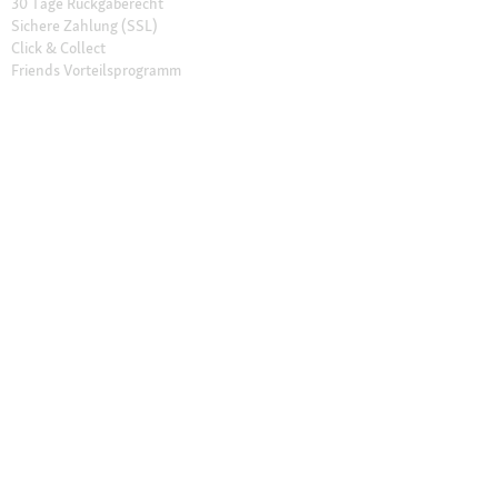
30 Tage Rückgaberecht
Sichere Zahlung (SSL)
Click & Collect
Friends Vorteilsprogramm
Unsere Filialen
Filialen finden
Filial-Services
Geschenkkarte
Fressnapf Salon
Katzenexperten
Hundeexperten
Über Fressnapf
Über uns
Karriere
Compliance
Tierisch Engagiert
Verantwortung