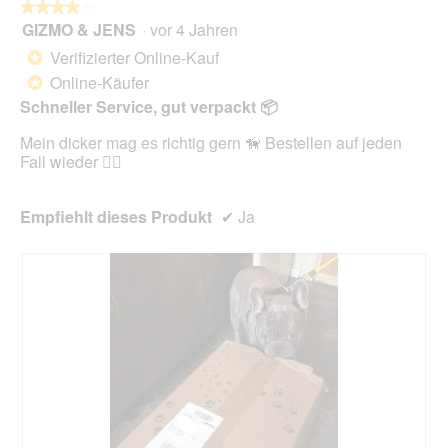
l
★★★★★
★★★★★
i
o
GIZMO & JENS
·
vor 4 Jahren
r
4
g
d
von
Verifizierter Online-Kauf
*
f
e
5
Online-Käufer
e
*
i
Sternen.
l
n
Schneller Service, gut verpackt 📦
d
m
g
Mein dicker mag es richtig gern 🦮 Bestellen auf jeden
o
e
Fall wieder 👍🏻
d
ö
a
f
l
f
Empfiehlt dieses Produkt
✔
Ja
e
n
s
e
D
t
i
.
a
l
o
g
f
e
l
d
g