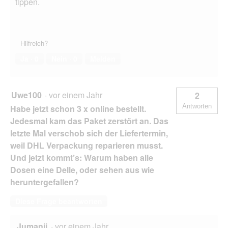
tippen.
Hilfreich?
Ja ·
0
Nein ·
0
Melden
Uwe100
·
vor einem Jahr
2
Antworten
Habe jetzt schon 3 x online bestellt.
Jedesmal kam das Paket zerstört an. Das
letzte Mal verschob sich der Liefertermin,
weil DHL Verpackung reparieren musst.
Und jetzt kommt’s: Warum haben alle
Dosen eine Delle, oder sehen aus wie
heruntergefallen?
Diese Frage beantworten
Jumanji
·
vor einem Jahr