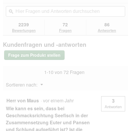
e
dieser
d
4.7
o
r
ö
von
Aktion
a
Hier
Hie
t
A
5
f
navigierst
l
Fragen
ϙ
Fra
o
k
Sternen.
f
du
e
und
un
4
t
Bewertungen
n
zu
s
Antworten
Ant
2239
72
86
.
i
lesen
e
den
D
durchsuchen
du
für
o
Bewertungen
Fragen
Antworten
t
Bewertungen.
RINTI
i
n
.
Kennerfleisch
a
w
Kundenfragen und -antworten
Nassfutter
l
i
Hund,
o
r
Adult,
Frage zum Produkt stellen
g
Dose,
d
f
Hirsch
e
12x800
e
i
1-10 von 72 Fragen
g
l
n
d
m
Menü
Sortieren nach:
g
o
▼
e
d
ö
a
Herr von Maus
·
vor einem Jahr
3
f
l
f
Antworten
e
Wie kann es sein, dass bei
n
s
Geschmacksrichtung Seefisch in der
e
D
Zusammensetzung Euter und Pansen
t
i
.
und Schlund aufgeführt ist? Ist die
a