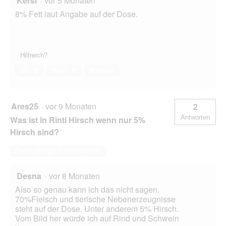
Kersi
·
vor 5 Monaten
8% Fett laut Angabe auf der Dose.
Hilfreich?
Ja ·
0
Nein ·
0
Melden
Ares25
·
vor 9 Monaten
2
Antworten
Was ist in Rinti Hirsch wenn nur 5%
Hirsch sind?
Diese Frage beantworten
Desna
·
vor 8 Monaten
Also so genau kann ich das nicht sagen.
70%Fleisch und tierische Nebenerzeugnisse
steht auf der Dose. Unter anderem 5% Hirsch.
Vom Bild her würde ich auf Rind und Schwein