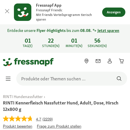
Fressnapf App
Fressnapf Friends:
Anzeigen
Mit Friends Vorteilsprogramm tierisch
sparen
Entdecke unsere
Flyer-Highlights
bis zum
08.08.
🐾
Jetzt sparen
01
22
01
56
TAG(E)
STUNDE(N)
MINUTE(N)
SEKUNDE(N)
RINTI Hundenassfutter
RINTI Kennerfleisch Nassfutter Hund, Adult, Dose, Hirsch
12x800 g
4.7
(2239)
Produkt bewerten
Frage zum Produkt stellen