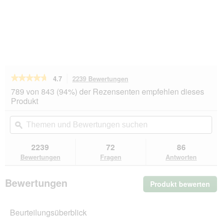
★★★★★
★★★★★
4.7
2239 Bewertungen
Mit
dieser
4.7
789 von 843 (94%) der Rezensenten empfehlen dieses
von
Aktion
Produkt
5
navigierst
Sternen.
du
Themen
Th
Bewertungen
zu
und
ϙ
un
lesen
den
Bewertungen
Be
für
Bewertungen.
RINTI
suchen
su
2239
72
86
Kennerfleisch
Bewertungen
Fragen
Antworten
Nassfutter
Hund,
Adult,
Bewertungen
Produkt bewerten
.
Dose,
Hirsch
Mit
12x800
die
g
Beurteilungsüberblick
Akt
wir