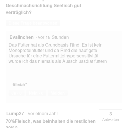
l
Geschmachsrichtung Seefisch gut
o
verträglich?
g
f
Diese Frage beantworten
e
l
Evalinchen
·
vor 18 Stunden
d
g
Das Futter hat als Grundbasis Rind. Es ist kein
e
Monoproteinfutter und da Rind die häufigste
ö
Ursache für eine Futtermittelhypersensitivität
f
würde ich das niemals als Ausschlussdiät füttern
f
n
e
t
Hilfreich?
.
Ja ·
0
Nein ·
0
Melden
Lump27
·
vor einem Jahr
3
Antworten
70%Fleisch, was beinhalten die restlichen
30%?