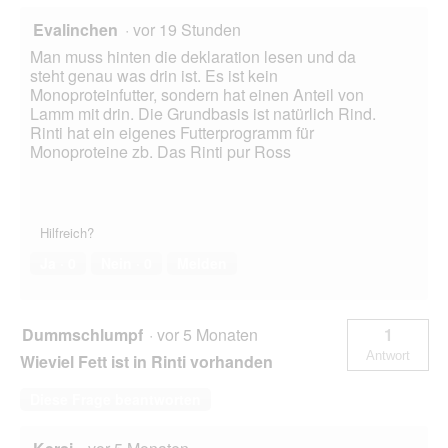
Evalinchen
·
vor 19 Stunden
Man muss hinten die deklaration lesen und da
steht genau was drin ist. Es ist kein
Monoproteinfutter, sondern hat einen Anteil von
Lamm mit drin. Die Grundbasis ist natürlich Rind.
Rinti hat ein eigenes Futterprogramm für
Monoproteine zb. Das Rinti pur Ross
Hilfreich?
Ja ·
0
Nein ·
0
Melden
Dummschlumpf
·
vor 5 Monaten
1
Antwort
Wieviel Fett ist in Rinti vorhanden
Diese Frage beantworten