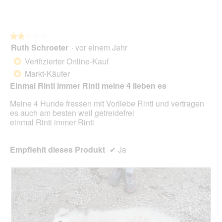
.
i
e
D
o
t
i
n
.
a
w
l
★★★★★
★★★★★
i
o
Ruth Schroeter
·
vor einem Jahr
r
2
g
d
von
Verifizierter Online-Kauf
*
f
e
5
Markt-Käufer
e
*
i
Sternen.
l
n
Einmal Rinti immer Rinti meine 4 lieben es
d
m
g
Meine 4 Hunde fressen mit Vorliebe Rinti und vertragen
o
e
es auch am besten weil getreidefrei
d
ö
einmal Rinti immer Rinti
a
f
l
f
e
n
Empfiehlt dieses Produkt
✔
Ja
s
e
D
t
i
.
a
l
o
g
f