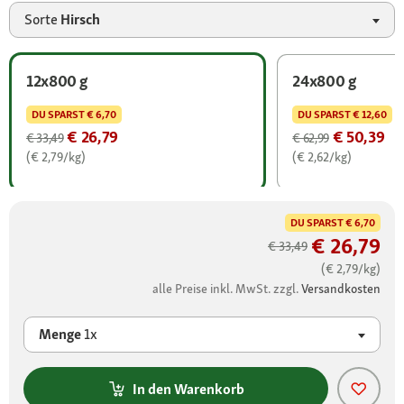
Sorte
Hirsch
12x800 g
24x800 g
DU SPARST
€ 6,70
DU SPARST
€ 12,60
€ 26,79
€ 50,39
€ 33,49
€ 62,99
(€ 2,79/kg)
(€ 2,62/kg)
DU SPARST
€ 6,70
€ 26,79
€ 33,49
(€ 2,79/kg)
alle Preise inkl. MwSt. zzgl.
Versandkosten
Menge
1x
In den Warenkorb