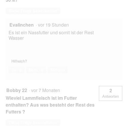
Diese Frage beantworten
Evalinchen
·
vor 19 Stunden
Es ist ein Nassfutter und somit ist der Rest
Wasser
Hilfreich?
Ja ·
0
Nein ·
0
Melden
Bobby 22
·
vor 7 Monaten
2
Antworten
Wieviel Lammfleisch ist im Futter
enthalten? Aus was besteht der Rest des
Futters ?
Diese Frage beantworten