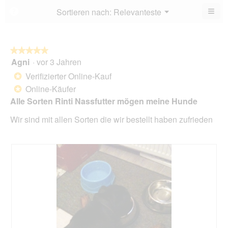
5.
von
≡
Menü
Sortieren nach:
Relevanteste
?
▼
5.
Wen
du
auf
die
folg
★★★★★
★★★★★
Scha
Agni
·
vor 3 Jahren
5
klick
von
wird
Verifizierter Online-Kauf
*
der
5
unte
Online-Käufer
*
Sternen.
aufg
Alle Sorten Rinti Nassfutter mögen meine Hunde
Inhal
aktua
Wir sind mit allen Sorten die wir bestellt haben zufrieden