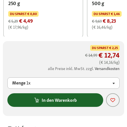
250 g
500 g
DU SPARST
€ 0,80
DU SPARST
€ 1,46
€ 4,49
€ 8,23
€ 5,29
€ 9,69
(€ 17,96/kg)
(€ 16,46/kg)
DU SPARST
€ 2,25
€ 12,74
€ 14,99
(€ 14,16/kg)
alle Preise inkl. MwSt. zzgl.
Versandkosten
Menge
1x
In den Warenkorb