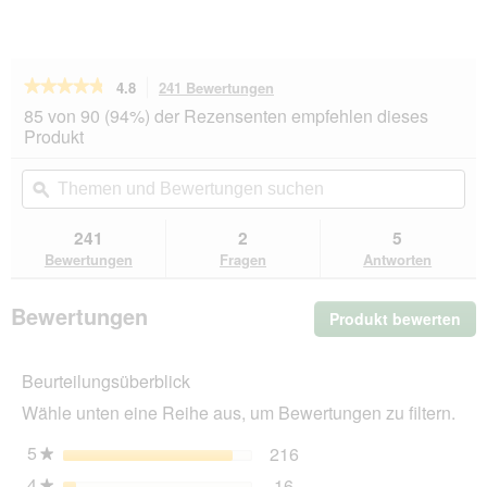
★★★★★
★★★★★
4.8
241 Bewertungen
Mit
dieser
4.8
85 von 90 (94%) der Rezensenten empfehlen dieses
von
Aktion
Produkt
5
navigierst
Sternen.
du
Themen
Th
Bewertungen
zu
und
ϙ
un
lesen
den
Bewertungen
Be
für
Bewertungen.
RINTI
suchen
su
241
2
5
Chicko
Bewertungen
Fragen
Antworten
Hähnchenstreifen
900
g
Bewertungen
Produkt bewerten
.
Mit
die
Beurteilungsüberblick
Akt
wir
Wähle unten eine Reihe aus, um Bewertungen zu filtern.
ein
mo
5
Sterne
216
216 Bewertungen mit 5 
Auswählen, um nach Bewe
★
Dia
4
Sterne
16
geö
★