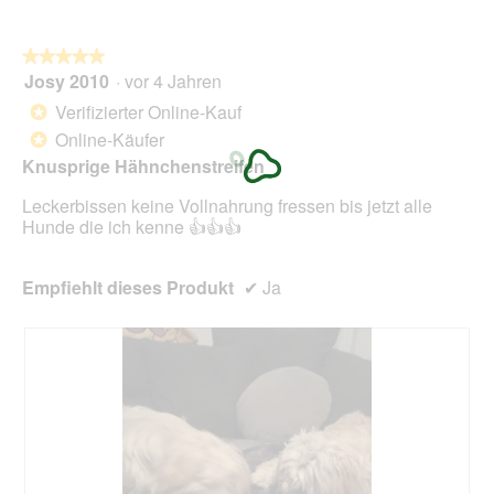
n
w
★★★★★
★★★★★
i
Josy 2010
·
vor 4 Jahren
r
5
d
von
Verifizierter Online-Kauf
*
e
5
Online-Käufer
*
i
Sternen.
n
Knusprige Hähnchenstreifen
m
Leckerbissen keine Vollnahrung fressen bis jetzt alle
o
Hunde die ich kenne 👍👍👍
d
a
l
Empfiehlt dieses Produkt
✔
Ja
e
s
D
i
a
l
o
g
f
e