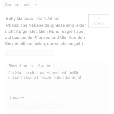
o
Menü
Sortieren nach:
g
▼
f
e
Betty Maltipoo
·
vor 2 Jahren
1
l
Antwort
Pflanzliche Nebenerzeugnisse sind leider
d
g
nicht Aufgelistet. Mein Hund reagiert aber
e
auf bestimmte Pflanzen und Öle. Konnten
ö
Sie mir bitte mitteilen, um welche es geht
f
f
Diese Frage beantworten
n
e
t
Mozartino
·
vor 2 Jahren
.
Die Streifen sind aus Hähnchenbrustfilet!
Enthalten keine Fleischmehle oder Soja!
Hilfreich?
Ja ·
0
Nein ·
17
Melden