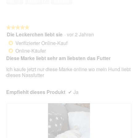
Ja ·
1
Nein ·
17
Melden
5
i
o
n
w
★★★★★
★★★★★
i
Die Leckerchen liebt sie
·
vor 2 Jahren
r
5
d
von
Verifizierter Online-Kauf
*
e
5
Online-Käufer
*
i
Sternen.
n
Diese Marke liebt sehr am liebsten das Futter
m
Ich kaufe jetzt nur diese Marke online wo mein Hund liebt
o
dieses Nassfutter
d
a
l
Empfiehlt dieses Produkt
✔
Ja
e
s
D
i
a
l
o
g