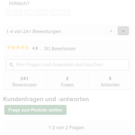
Hilfreich?
4
o
k
von
1
t
Ja ·
0
Nein ·
17
Melden
5
.
i
o
n
1-4 von 241 Bewertungen
Zurück
◄
Weiter
►
w
Reviews
Revie
i
r
★★★★★
★★★★★
4.8
241 Bewertungen
Mit
d
dieser
4.8
e
von
Aktion
Hier
Hie
i
5
navigierst
Fragen
ϙ
Fra
n
Sternen.
du
und
un
m
Bewertungen
zu
Antworten
Ant
241
2
5
lesen
o
den
durchsuchen
du
für
Bewertungen
Fragen
Antworten
d
Bewertungen.
RINTI
a
Chicko
l
Kundenfragen und -antworten
Hähnchenstreifen
e
900
s
g
Frage zum Produkt stellen
D
i
a
1-2 von 2 Fragen
l