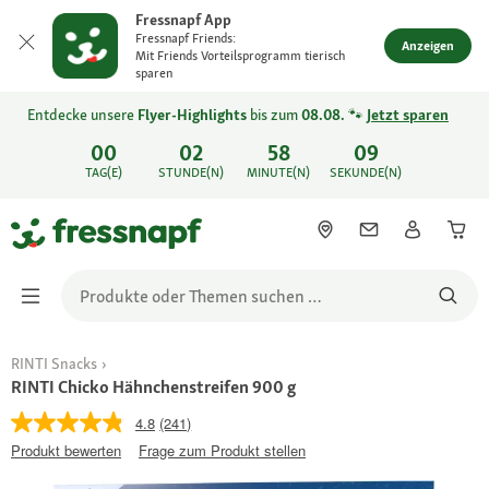
Fressnapf App
Fressnapf Friends:
Anzeigen
Mit Friends Vorteilsprogramm tierisch
sparen
Entdecke unsere
Flyer-Highlights
bis zum
08.08.
🐾
Jetzt sparen
00
02
58
09
TAG(E)
STUNDE(N)
MINUTE(N)
SEKUNDE(N)
RINTI Snacks
RINTI Chicko Hähnchenstreifen 900 g
4.8
(241)
Produkt bewerten
Frage zum Produkt stellen