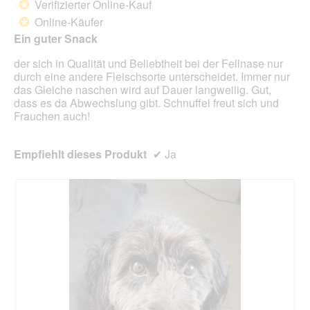
Verifizierter Online-Kauf
*
f
e
5
Online-Käufer
e
*
i
Sternen.
l
n
Ein guter Snack
d
m
g
der sich in Qualität und Beliebtheit bei der Fellnase nur
o
e
durch eine andere Fleischsorte unterscheidet. Immer nur
d
ö
das Gleiche naschen wird auf Dauer langweilig. Gut,
a
f
dass es da Abwechslung gibt. Schnuffel freut sich und
l
f
Frauchen auch!
e
n
s
e
D
t
Empfiehlt dieses Produkt
✔
Ja
i
.
a
l
o
g
f
e
l
d
g
e
ö