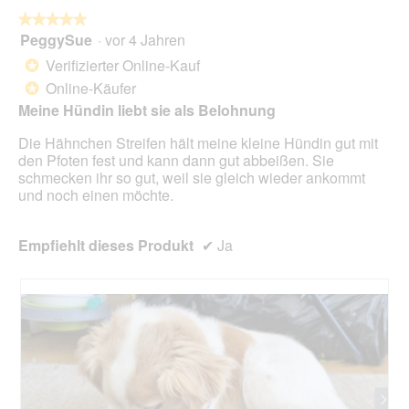
die
folg
★★★★★
★★★★★
Scha
PeggySue
·
vor 4 Jahren
5
klick
von
wird
Verifizierter Online-Kauf
*
der
5
unte
Online-Käufer
*
Sternen.
aufg
Meine Hündin liebt sie als Belohnung
Inhal
aktua
Die Hähnchen Streifen hält meine kleine Hündin gut mit
den Pfoten fest und kann dann gut abbeißen. Sie
schmecken ihr so gut, weil sie gleich wieder ankommt
und noch einen möchte.
Empfiehlt dieses Produkt
✔
Ja