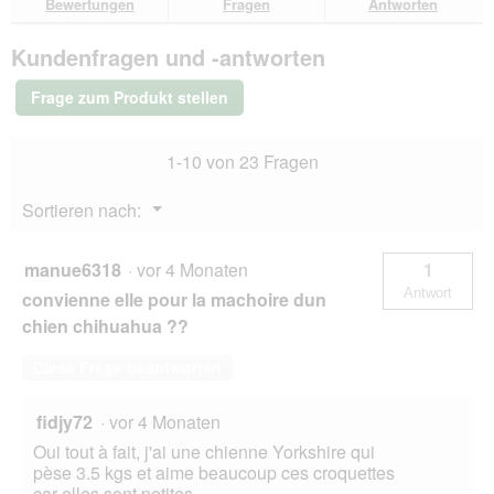
D
o
Bewertungen
Fragen
Antworten
Bewertungen.
REAL
i
n
NATURE
a
w
Kundenfragen und -antworten
WILDERNESS
l
i
Trockenfutter
o
r
Hund,
Frage zum Produkt stellen
g
Adult,
d
f
Dark
e
Fjord
e
i
1-10 von 23 Fragen
Rothirsch,
l
n
Lachs
d
m
und
Menü
Sortieren nach:
g
o
Ente
▼
e
12
d
kg
ö
a
manue6318
·
vor 4 Monaten
1
f
l
f
Antwort
e
convienne elle pour la machoire dun
n
s
chien chihuahua ??
e
D
t
i
Diese Frage beantworten
.
a
l
fidjy72
·
vor 4 Monaten
o
g
Oui tout à fait, j'ai une chienne Yorkshire qui
f
pèse 3.5 kgs et aime beaucoup ces croquettes
e
car elles sont petites