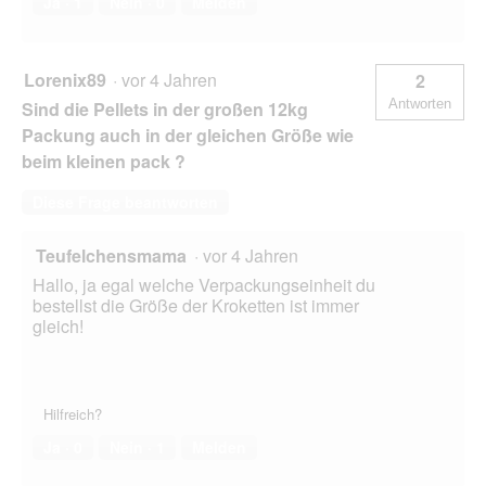
Ja ·
1
Nein ·
0
Melden
Lorenix89
·
vor 4 Jahren
2
Antworten
Sind die Pellets in der großen 12kg
Packung auch in der gleichen Größe wie
beim kleinen pack ?
Diese Frage beantworten
Teufelchensmama
·
vor 4 Jahren
Hallo, ja egal welche Verpackungseinheit du
bestellst die Größe der Kroketten ist immer
gleich!
Hilfreich?
Ja ·
0
Nein ·
1
Melden