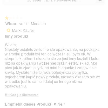
5.
Wen
du
auf
die
folg
★★★★★
★★★★★
Scha
Wboc
·
vor 11 Monaten
1
klick
von
wird
Markt-Käufer
*
der
5
unte
Inny orodukt
Sternen.
aufg
Inhal
Witam,
aktua
Niestety ostatnio zmieniło sie opakowanie, na początku
w środku produkt był ten co wcześniej i było ok. W
sierpniu kupiłem i okazało sie ze jest inny kształt i kolor
niż na opakiwaniu i wcześniej oraz niestety sklad. Mój
pies jak to zjadł to tydzień miał biegunkę i załatwił sie
krwią. Myślałem że to jakiś pojedyncza pomyłka,
pojechałem kupić nowy produkt, niestety okazało sie że
w środku jest to samo I dalej co innego niż na
opakowaniu.
Mit Google übersetzen
Empfiehlt dieses Produkt
✘
Nein