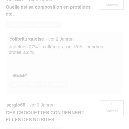
Antwort
Quelle est sa composition en protéines
etc..
Diese Frage beantworten
colibriturquoise
·
vor 2 Jahren
protéines 27% , matière grasse 18 % , cendres
brutes 8,2 %
Hilfreich?
Ja ·
2
Nein ·
0
Melden
sergio68
·
vor 3 Jahren
1
Antwort
CES CROQUETTES CONTIENNENT
ELLES DES NITRITES