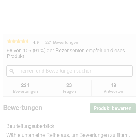
★★★★★
★★★★★
4.6
221 Bewertungen
Mit
dieser
4.6
96 von 105 (91%) der Rezensenten empfehlen dieses
von
Aktion
Produkt
5
navigierst
Sternen.
du
Themen
Th
Bewertungen
zu
und
ϙ
un
lesen
den
Bewertungen
Be
für
Bewertungen.
REAL
suchen
su
221
23
19
NATURE
Bewertungen
Fragen
Antworten
WILDERNESS
Trockenfutter
Hund,
Bewertungen
Produkt bewerten
.
Adult,
Dark
Mit
Fjord
die
Rothirsch,
Beurteilungsüberblick
Akt
Lachs
wir
und
Wähle unten eine Reihe aus, um Bewertungen zu filtern.
ein
Ente