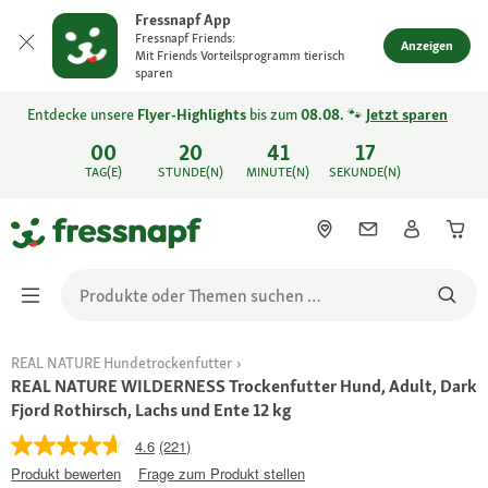
Fressnapf App
Fressnapf Friends:
Anzeigen
Mit Friends Vorteilsprogramm tierisch
sparen
Entdecke unsere
Flyer-Highlights
bis zum
08.08.
🐾
Jetzt sparen
00
20
41
17
TAG(E)
STUNDE(N)
MINUTE(N)
SEKUNDE(N)
REAL NATURE Hundetrockenfutter
REAL NATURE WILDERNESS Trockenfutter Hund, Adult, Dark
Fjord Rothirsch, Lachs und Ente 12 kg
4.6
(221)
Produkt bewerten
Frage zum Produkt stellen