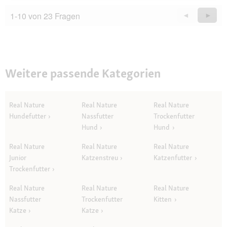
1-10 von 23 Fragen
Zurück
◄
Weiter
►
Questions
Quest
Weitere passende Kategorien
Real Nature
Real Nature
Real Nature
Hundefutter
Nassfutter
Trockenfutter
Hund
Hund
Real Nature
Real Nature
Real Nature
Junior
Katzenstreu
Katzenfutter
Trockenfutter
Real Nature
Real Nature
Real Nature
Nassfutter
Trockenfutter
Kitten
Katze
Katze