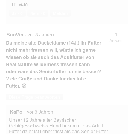
Hilfreich?
Ja ·
0
Nein ·
0
Melden
SunVin
·
vor 3 Jahren
1
Antwort
Da meine alte Dackeldame (14J.) ihr Futter
nicht mehr fressen will, würde ich gerne
wissen ob sie auch das Adultfutter von
Real Nature Wilderness fressen kann
oder wäre das Seniorfutter für sie besser?
Viele Grüße und Danke für das tolle
Futter. 😊
Diese Frage beantworten
KaPo
·
vor 3 Jahren
Unser 12 Jahre alter Bayrischer
Gebirgesschweiss Hund bekommt das Adult
Futter da er ist lieber frisst als das Senior Futter