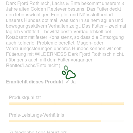
e
Dark Fjord Rothirsch, Lachs & Ente bekommt unserem 3
d
ö
Jahre alten Golden Retriever bestens. Das Futter deckt
a
f
den lebenswichtigen Energie- und Nähsstoffbedarf
l
f
unseres Hundes optimal, was sich in seinem agilen und
e
n
bewegungsaktivem Verhalten zeigt. Das Futter – zweimal
s
e
täglich verfüttert – bewirkt beste Verdaulichkeit bei
D
t
Kotabsatz mit fester Konsistenz, so dass die Entsorgung
i
.
auch keinerlei Probleme bereitet. Magen- oder
a
Verdauungsstörungen unseres Hundes kennen wir seit
l
Fütterung mit WILDERNESS Dark Fjord Rothirsch nicht.
o
( übrigens auch mit dem Futter-Vorgänger:
g
Rentier/Lachs/Ente nicht )
f
e
l
Empfiehlt dieses Produkt
✔
Ja
d
g
e
Produktqualität
ö
f
Produktqualität,
f
5
Preis-Leistungs-Verhältnis
n
von
e
5
Preis-
t
Leistungs-
Zufriedenheit des Haustiers