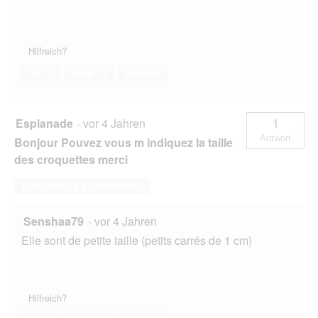
Hilfreich?
Ja ·
0
Nein ·
0
Melden
Esplanade
·
vor 4 Jahren
1
Antwort
Bonjour Pouvez vous m indiquez la taille
des croquettes merci
Diese Frage beantworten
Senshaa79
·
vor 4 Jahren
Elle sont de petite taille (petits carrés de 1 cm)
Hilfreich?