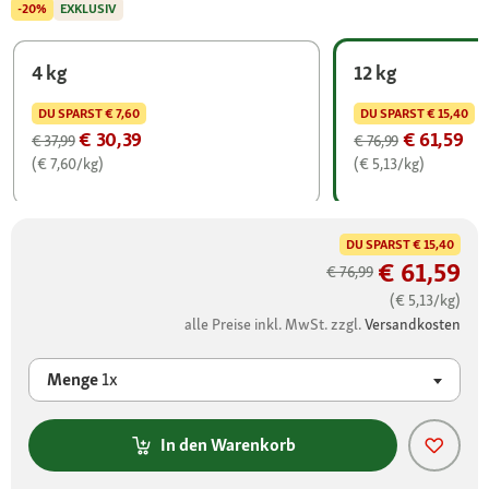
-20%
EXKLUSIV
4 kg
12 kg
DU SPARST
€ 7,60
DU SPARST
€ 15,40
€ 30,39
€ 61,59
€ 37,99
€ 76,99
(€ 7,60/kg)
(€ 5,13/kg)
DU SPARST
€ 15,40
€ 61,59
€ 76,99
(€ 5,13/kg)
alle Preise inkl. MwSt. zzgl.
Versandkosten
Menge
1x
In den Warenkorb