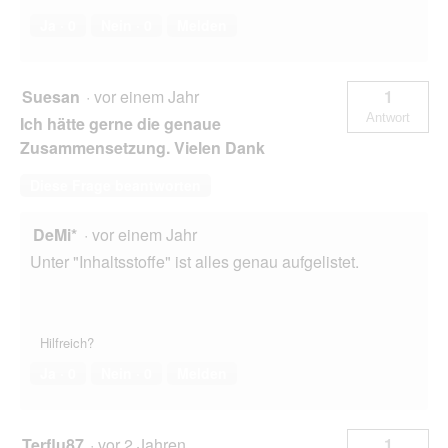
Ja ·
0
Nein ·
0
Melden
Suesan
·
vor einem Jahr
1
Antwort
Ich hätte gerne die genaue
Zusammensetzung. Vielen Dank
Diese Frage beantworten
DeMi*
·
vor einem Jahr
Unter "Inhaltsstoffe" ist alles genau aufgelistet.
Hilfreich?
Ja ·
0
Nein ·
0
Melden
Terflu87
·
vor 2 Jahren
1