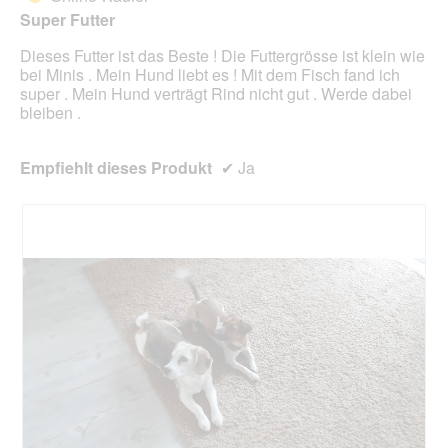
r
g
Super Futter
d
f
e
e
Dieses Futter ist das Beste ! Die Futtergrösse ist klein wie
i
l
bei Minis . Mein Hund liebt es ! Mit dem Fisch fand ich
n
d
super . Mein Hund verträgt Rind nicht gut . Werde dabei
m
g
bleiben .
o
e
d
ö
a
Empfiehlt dieses Produkt
✔
Ja
f
l
f
e
n
s
e
D
t
i
.
a
l
o
g
f
e
l
d
g
e