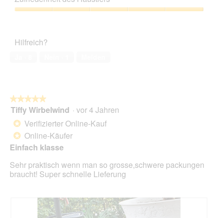
.
Verhältnis,
4
Zufriedenheit
von
des
5
Haustiers,
Hilfreich?
5
von
Ja ·
8
Nein ·
1
Melden
5
★★★★★
★★★★★
Tiffy Wirbelwind
·
vor 4 Jahren
5
von
Verifizierter Online-Kauf
*
5
Online-Käufer
*
Sternen.
Einfach klasse
Sehr praktisch wenn man so grosse,schwere packungen
braucht! Super schnelle Lieferung