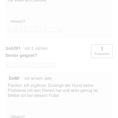
l
d
g
e
Hilfreich?
ö
f
Ja ·
0
Nein ·
0
Melden
f
n
e
bob281
·
vor 2 Jahren
2
t
.
Antworten
Senior geignet?
Diese Frage beantworten
DeMi*
·
vor einem Jahr
Pardon- ich ergänze: Solange der Hund keine
Probleme mit den Nieren hat und aktiv genug ist,
bleibe ich bei diesem Futter.
Hilfreich?