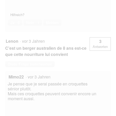
Hilfreich?
Ja ·
0
Nein ·
1
Melden
Lenon
·
vor 3 Jahren
3
Antworten
C'est un berger australien de 8 ans est-ce
que cette nourriture lui convient
Diese Frage beantworten
Mimo22
·
vor 3 Jahren
Je pense que je serai passée en croquettes
sénior plutôt.
Mais ces croquettes peuvent convenir encore un
moment aussi.