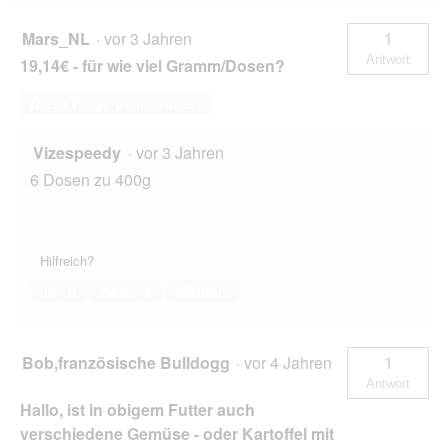
f
e
Mars_NL
·
vor 3 Jahren
1
l
Antwort
19,14€ - für wie viel Gramm/Dosen?
d
g
Diese Frage beantworten
e
ö
f
Vizespeedy
·
vor 3 Jahren
f
6 Dosen zu 400g
n
e
t
.
Hilfreich?
Ja ·
0
Nein ·
2
Melden
Bob,französische Bulldogg
·
vor 4 Jahren
1
Antwort
Hallo, ist in obigem Futter auch
verschiedene Gemüse - oder Kartoffel mit