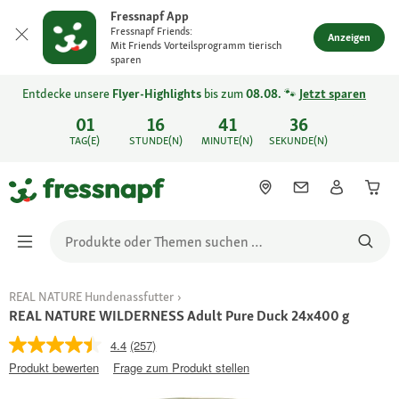
Fressnapf App
Fressnapf Friends:
Anzeigen
Mit Friends Vorteilsprogramm tierisch
sparen
Entdecke unsere
Flyer-Highlights
bis zum
08.08.
🐾
Jetzt sparen
01
16
41
36
TAG(E)
STUNDE(N)
MINUTE(N)
SEKUNDE(N)
REAL NATURE Hundenassfutter
REAL NATURE WILDERNESS Adult Pure Duck 24x400 g
4.4
(257)
Produkt bewerten
Frage zum Produkt stellen