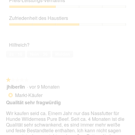
Preis-Leistungs-Verhältnis
e
t
f
von
e
l
d
e
5
Preis-
i
;
i
l
Leistungs-
n
i
e
Zufriedenheit des Haustiers
d
Verhältnis,
m
s
s
g
2
o
Zufriedenheit
t
e
e
von
d
des
a
r
ö
5
a
Haustiers,
b
A
f
Hilfreich?
l
3
e
k
f
e
von
r
t
Ja ·
16
Nein ·
36
Melden
n
s
5
a
i
e
D
u
o
t
i
c
n
.
a
h
w
l
★★★★★
★★★★★
b
i
o
jhiberlin
·
vor 9 Monaten
e
r
1
g
i
d
von
Markt-Käufer
*
f
a
e
5
Qualität sehr fragwürdig
e
n
i
Sternen.
l
d
n
Wir kaufen seid ca. Einem Jahr nur das Nassfutter für
d
e
m
Hunde Wilderness Pure Beef. Seit ca. 4 Monaten ist die
g
r
o
Qualität sehr schwankend, es sind immer mehr weiße
e
e
d
und feste Bestandteile enthalten. Ich kann nicht sagen
ö
n
a