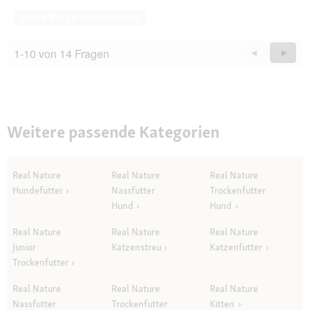
Diese Frage beantworten
1-10 von 14 Fragen
Zurück
◄
Weiter
►
Questions
Quest
Weitere passende Kategorien
Real Nature
Real Nature
Real Nature
Hundefutter
Nassfutter
Trockenfutter
Hund
Hund
Real Nature
Real Nature
Real Nature
Junior
Katzenstreu
Katzenfutter
Trockenfutter
Real Nature
Real Nature
Real Nature
Nassfutter
Trockenfutter
Kitten