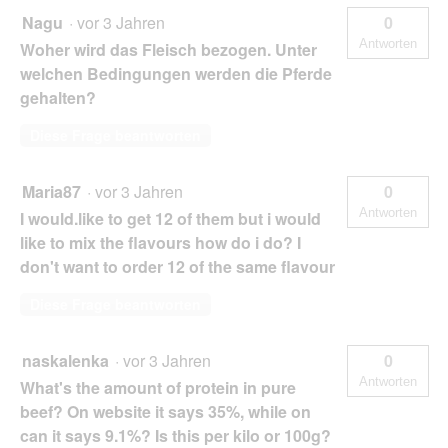
Nagu
·
vor 3 Jahren
0
Antworten
Woher wird das Fleisch bezogen. Unter
welchen Bedingungen werden die Pferde
gehalten?
Diese Frage beantworten
Maria87
·
vor 3 Jahren
0
Antworten
I would.like to get 12 of them but i would
like to mix the flavours how do i do? I
don't want to order 12 of the same flavour
Diese Frage beantworten
naskalenka
·
vor 3 Jahren
0
Antworten
What's the amount of protein in pure
beef? On website it says 35%, while on
can it says 9.1%? Is this per kilo or 100g?