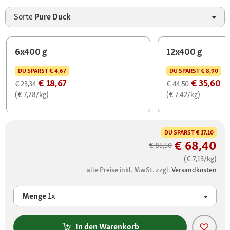
Sorte
Pure Duck
6x400 g
12x400 g
DU SPARST
€ 4,67
DU SPARST
€ 8,90
€ 18,67
€ 35,60
€ 23,34
€ 44,50
(€ 7,78/kg)
(€ 7,42/kg)
DU SPARST
€ 17,10
€ 68,40
€ 85,50
(€ 7,13/kg)
alle Preise inkl. MwSt. zzgl.
Versandkosten
Menge
1x
In den Warenkorb