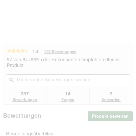
★★★★★
★★★★★
4.4
257 Bewertungen
Mit
dieser
4.4
57 von 84 (68%) der Rezensenten empfehlen dieses
von
Aktion
Produkt
5
navigierst
Sternen.
du
Themen
Th
Bewertungen
zu
und
ϙ
un
lesen
den
Bewertungen
Be
für
Bewertungen.
REAL
suchen
su
257
14
2
NATURE
Bewertungen
Fragen
Antworten
WILDERNESS
Adult
Pure
Bewertungen
Produkt bewerten
.
Duck
24x400
Mit
g
die
Beurteilungsüberblick
Akt