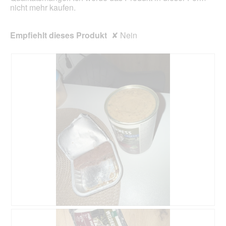
e
nicht mehr kaufen.
l
d
g
Empfiehlt dieses Produkt
✘
Nein
e
ö
f
f
n
e
t
.
B
F
e
o