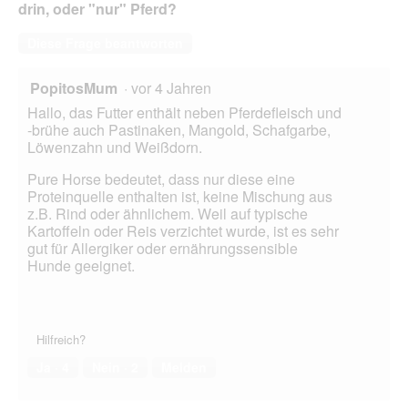
drin, oder "nur" Pferd?
Diese Frage beantworten
PopitosMum
·
vor 4 Jahren
Hallo, das Futter enthält neben Pferdefleisch und
-brühe auch Pastinaken, Mangold, Schafgarbe,
Löwenzahn und Weißdorn.
Pure Horse bedeutet, dass nur diese eine
Proteinquelle enthalten ist, keine Mischung aus
z.B. Rind oder ähnlichem. Weil auf typische
Kartoffeln oder Reis verzichtet wurde, ist es sehr
gut für Allergiker oder ernährungssensible
Hunde geeignet.
Hilfreich?
Ja ·
4
Nein ·
2
Melden