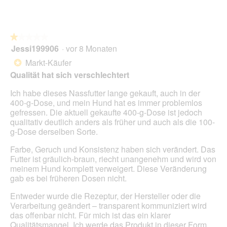
i
e
D
o
t
i
n
.
a
w
l
★★★★★
★★★★★
i
o
Jessi199906
·
vor 8 Monaten
r
1
g
d
von
Markt-Käufer
*
f
e
5
Qualität hat sich verschlechtert
e
i
Sternen.
l
n
Ich habe dieses Nassfutter lange gekauft, auch in der
d
m
400-g-Dose, und mein Hund hat es immer problemlos
g
o
gefressen. Die aktuell gekaufte 400-g-Dose ist jedoch
e
d
qualitativ deutlich anders als früher und auch als die 100-
ö
a
g-Dose derselben Sorte.
f
l
f
e
Farbe, Geruch und Konsistenz haben sich verändert. Das
n
s
Futter ist gräulich-braun, riecht unangenehm und wird von
e
D
meinem Hund komplett verweigert. Diese Veränderung
t
i
gab es bei früheren Dosen nicht.
.
a
l
Entweder wurde die Rezeptur, der Hersteller oder die
o
Verarbeitung geändert – transparent kommuniziert wird
g
das offenbar nicht. Für mich ist das ein klarer
f
Qualitätsmangel. Ich werde das Produkt in dieser Form