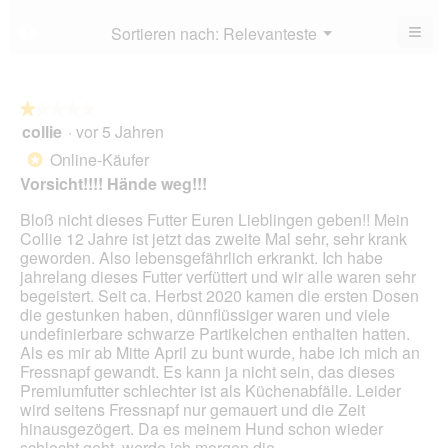
3.5
5.
von
≡
Menü
Sortieren nach:
Relevanteste
?
▼
5.
Wen
du
auf
die
folg
★★★★★
★★★★★
Scha
collie
·
vor 5 Jahren
1
klick
von
wird
Online-Käufer
*
der
5
unte
Vorsicht!!!! Hände weg!!!
Sternen.
aufg
Inhal
Bloß nicht dieses Futter Euren Lieblingen geben!! Mein
aktua
Collie 12 Jahre ist jetzt das zweite Mal sehr, sehr krank
geworden. Also lebensgefährlich erkrankt. Ich habe
jahrelang dieses Futter verfüttert und wir alle waren sehr
begeistert. Seit ca. Herbst 2020 kamen die ersten Dosen
die gestunken haben, dünnflüssiger waren und viele
undefinierbare schwarze Partikelchen enthalten hatten.
Als es mir ab Mitte April zu bunt wurde, habe ich mich an
Fressnapf gewandt. Es kann ja nicht sein, das dieses
Premiumfutter schlechter ist als Küchenabfälle. Leider
wird seitens Fressnapf nur gemauert und die Zeit
hinausgezögert. Da es meinem Hund schon wieder
schlecht geht, werde ich morgen die