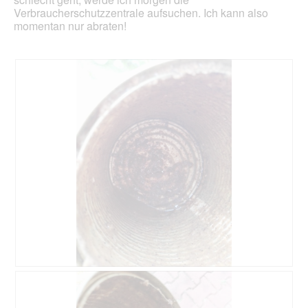
Verbraucherschutzzentrale aufsuchen. Ich kann also
momentan nur abraten!
s
F
c
o
h
t