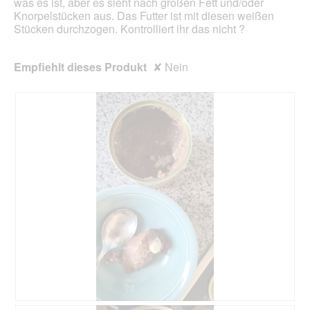
was es ist, aber es sieht nach großen Fett und/oder
f
L
l
Knorpelstücken aus. Das Futter ist mit diesen weißen
f
i
e
Stücken durchzogen. Kontrolliert ihr das nicht ?
n
e
s
e
f
D
t
e
i
Empfiehlt dieses Produkt
✘
Nein
.
r
a
u
l
n
o
g
g
e
f
n
e
s
l
o
d
.
g
e
ö
f
f
n
e
t
.
B
F