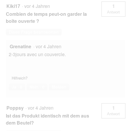
Kiki17
·
vor 4 Jahren
1
Antwort
Combien de temps peut-on garder la
boîte ouverte ?
Diese Frage beantworten
Grenatine
·
vor 4 Jahren
2-3jours avec un couvercle.
Hilfreich?
Ja ·
0
Nein ·
0
Melden
Poppsy
·
vor 4 Jahren
1
Antwort
Ist das Produkt identisch mit dem aus
dem Beutel?