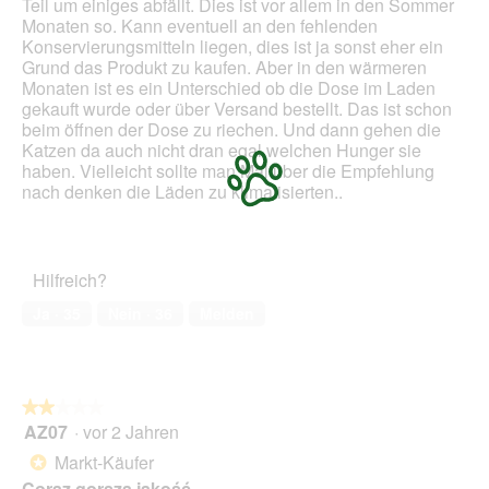
Teil um einiges abfällt. Dies ist vor allem in den Sommer
l
n
Monaten so. Kann eventuell an den fehlenden
d
m
Konservierungsmitteln liegen, dies ist ja sonst eher ein
g
o
Grund das Produkt zu kaufen. Aber in den wärmeren
e
d
Monaten ist es ein Unterschied ob die Dose im Laden
ö
a
gekauft wurde oder über Versand bestellt. Das ist schon
f
l
beim öffnen der Dose zu riechen. Und dann gehen die
f
e
Katzen da auch nicht dran egal welchen Hunger sie
n
s
haben. Vielleicht sollte man Mal über die Empfehlung
e
D
nach denken die Läden zu klimatisierten..
t
i
.
a
l
o
Hilfreich?
g
f
Ja ·
35
Nein ·
36
Melden
e
l
d
g
e
★★★★★
★★★★★
ö
AZ07
·
vor 2 Jahren
2
f
von
Markt-Käufer
*
f
5
Coraz gorsza jakość
n