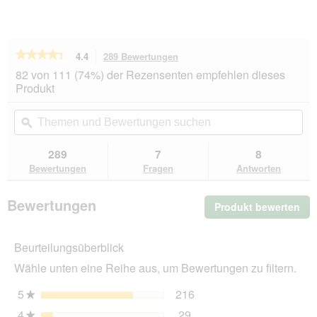
★★★★★
★★★★★
4.4
289 Bewertungen
Mit
dieser
4.4
82 von 111 (74%) der Rezensenten empfehlen dieses
von
Aktion
Produkt
5
navigierst
Sternen.
du
Themen
Th
Bewertungen
zu
und
ϙ
un
lesen
den
Bewertungen
Be
für
Bewertungen.
REAL
suchen
su
289
7
8
NATURE
Bewertungen
Fragen
Antworten
WILDERNESS
Adult
Pure
Bewertungen
Produkt bewerten
.
Beef
24x200
Mit
g
die
Beurteilungsüberblick
Akt
wir
Wähle unten eine Reihe aus, um Bewertungen zu filtern.
ein
mo
5
Sterne
216
216 Bewertungen mit 5 
Auswählen, um nach Bewe
★
Dia
4
Sterne
29
geö
29 Bewertungen mit 4 St
Auswählen, um nach Bewer
★