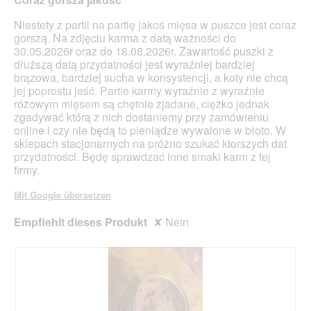
Sternen.
e
Niestety z partii na partię jakoś mięsa w puszce jest coraz
t
gorszą. Na zdjęciu karma z datą ważności do
.
30.05.2026r oraz do 18.08.2026r. Zawartość puszki z
dłuższą datą przydatności jest wyraźniej bardziej
brązowa, bardziej sucha w konsystencji, a koty nie chcą
jej poprostu jeść. Partie karmy wyraźnie z wyraźnie
różowym mięsem są chętnie zjadane, ciężko jednak
zgadywać którą z nich dostaniemy przy zamówieniu
online i czy nie będą to pieniądze wywalone w błoto. W
sklepach stacjonarnych na próżno szukać ktorszych dat
przydatności. Będę sprawdzać inne smaki karm z tej
firmy.
Mit Google übersetzen
Empfiehlt dieses Produkt
✘
Nein