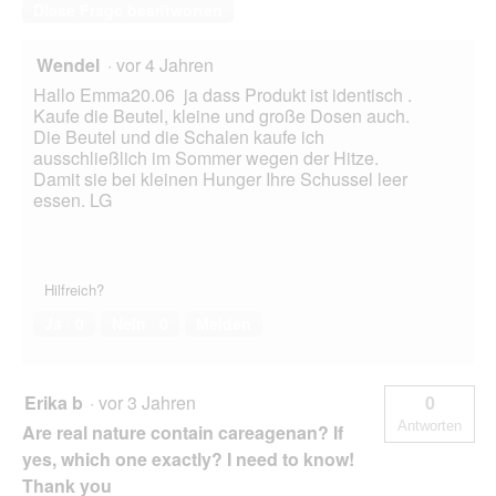
Diese Frage beantworten
Wendel
·
vor 4 Jahren
Hallo Emma20.06 ja dass Produkt ist identisch .
Kaufe die Beutel, kleine und große Dosen auch.
Die Beutel und die Schalen kaufe ich
ausschließlich im Sommer wegen der Hitze.
Damit sie bei kleinen Hunger Ihre Schussel leer
essen. LG
Hilfreich?
Ja ·
0
Nein ·
0
Melden
Erika b
·
vor 3 Jahren
0
Antworten
Are real nature contain careagenan? If
yes, which one exactly? I need to know!
Thank you