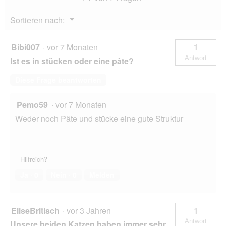
l
o
Menü
Sortieren nach:
g
▼
f
e
Bibi007
·
vor 7 Monaten
1
l
Antwort
Ist es in stücken oder eine pâte?
d
g
Diese Frage beantworten
e
ö
f
Pemo59
·
vor 7 Monaten
f
Weder noch Pâte und stücke eine gute Struktur
n
e
t
.
Hilfreich?
Ja ·
0
Nein ·
0
Melden
EliseBritisch
·
vor 3 Jahren
1
Antwort
Unsere beiden Katzen haben immer sehr