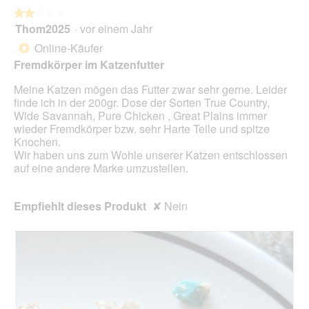
die
folg
★★★★★
★★★★★
Scha
Thom2025
·
vor einem Jahr
2
klick
von
wird
Online-Käufer
*
der
5
unte
Fremdkörper im Katzenfutter
Sternen.
aufg
Inhal
Meine Katzen mögen das Futter zwar sehr gerne. Leider
aktua
finde ich in der 200gr. Dose der Sorten True Country,
Wide Savannah, Pure Chicken , Great Plains immer
wieder Fremdkörper bzw. sehr Harte Teile und spitze
Knochen.
Wir haben uns zum Wohle unserer Katzen entschlossen
auf eine andere Marke umzustellen.
Empfiehlt dieses Produkt
✘
Nein