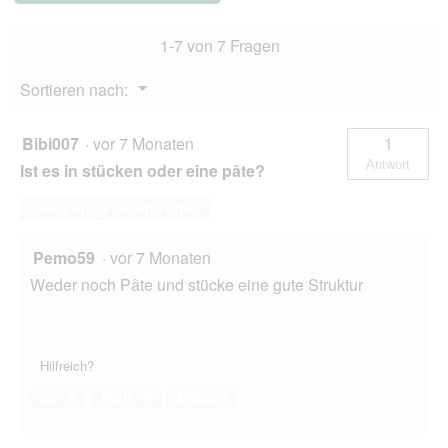
r
D
Rind
i
und
a
1-7 von 7 Fragen
Büffel
l
24x200
o
g
Menü
Sortieren nach:
g
▼
f
e
Bibi007
·
vor 7 Monaten
1
l
Antwort
Ist es in stücken oder eine pâte?
d
g
Diese Frage beantworten
e
ö
f
Pemo59
·
vor 7 Monaten
f
Weder noch Pâte und stücke eine gute Struktur
n
e
t
.
Hilfreich?
Ja ·
0
Nein ·
0
Melden