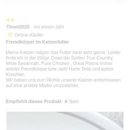
5.
Wen
du
auf
die
folg
★★★★★
★★★★★
Scha
Thom2025
·
vor einem Jahr
2
klick
von
wird
Online-Käufer
*
der
5
unte
Fremdkörper im Katzenfutter
Sternen.
aufg
Inhal
Meine Katzen mögen das Futter zwar sehr gerne. Leider
aktua
finde ich in der 200gr. Dose der Sorten True Country,
Wide Savannah, Pure Chicken , Great Plains immer
wieder Fremdkörper bzw. sehr Harte Teile und spitze
Knochen.
Wir haben uns zum Wohle unserer Katzen entschlossen
auf eine andere Marke umzustellen.
Empfiehlt dieses Produkt
✘
Nein