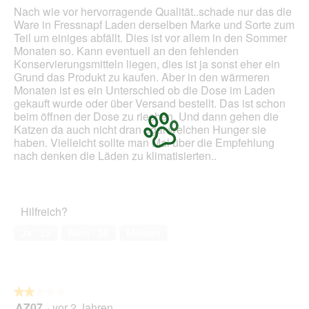
d
Nach wie vor hervorragende Qualität..schade nur das die
f
e
5
Ware in Fressnapf Laden derselben Marke und Sorte zum
e
i
Sternen.
Teil um einiges abfällt. Dies ist vor allem in den Sommer
l
n
Monaten so. Kann eventuell an den fehlenden
d
m
Konservierungsmitteln liegen, dies ist ja sonst eher ein
g
o
Grund das Produkt zu kaufen. Aber in den wärmeren
e
d
Monaten ist es ein Unterschied ob die Dose im Laden
ö
a
gekauft wurde oder über Versand bestellt. Das ist schon
f
l
beim öffnen der Dose zu riechen. Und dann gehen die
f
e
Katzen da auch nicht dran egal welchen Hunger sie
n
s
haben. Vielleicht sollte man Mal über die Empfehlung
e
D
nach denken die Läden zu klimatisierten..
t
i
.
a
l
o
Hilfreich?
g
f
Ja ·
35
Nein ·
36
Melden
e
l
d
g
e
★★★★★
★★★★★
ö
AZ07
·
vor 2 Jahren
2