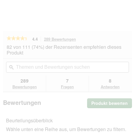
★★★★★
★★★★★
4.4
289 Bewertungen
Mit
dieser
4.4
82 von 111 (74%) der Rezensenten empfehlen dieses
von
Aktion
Produkt
5
navigierst
Sternen.
du
Themen
Th
Bewertungen
zu
und
ϙ
un
lesen
den
Bewertungen
Be
für
Bewertungen.
REAL
suchen
su
289
7
8
NATURE
Bewertungen
Fragen
Antworten
WILDERNESS
Adult
Black
Bewertungen
Produkt bewerten
.
Earth,
Rind
Mit
und
die
Büffel
Beurteilungsüberblick
Akt
24x200
wir
g
Wähle unten eine Reihe aus, um Bewertungen zu filtern.
ein