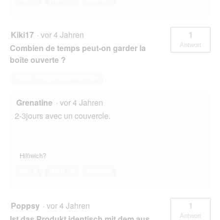
Kiki17
·
vor 4 Jahren
1
Antwort
Combien de temps peut-on garder la
boîte ouverte ?
Diese Frage beantworten
Grenatine
·
vor 4 Jahren
2-3jours avec un couvercle.
Hilfreich?
Ja ·
0
Nein ·
0
Melden
Poppsy
·
vor 4 Jahren
1
Antwort
Ist das Produkt identisch mit dem aus