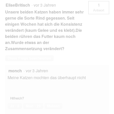
EliseBritisch
·
vor 3 Jahren
1
Antwort
Unsere beiden Katzen haben immer sehr
gerne die Sorte Rind gegessen. Seit
einigen Wochen hat sich die Konsistenz
verändert (kaum Gelee und es klebt).Die
beiden rühren das Futter kaum noch
an.Wurde etwas an der
Zusammensetzung verändert?
Diese Frage beantworten
monch
·
vor 3 Jahren
Meine Katzen mochten das überhaupt nicht
Hilfreich?
Ja ·
0
Nein ·
23
Melden