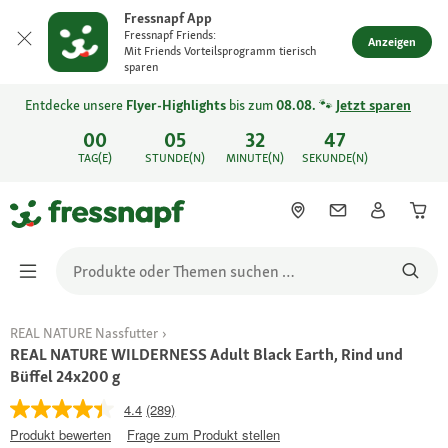
Fressnapf App
Fressnapf Friends:
Anzeigen
Mit Friends Vorteilsprogramm tierisch
sparen
Entdecke unsere
Flyer-Highlights
bis zum
08.08.
🐾
Jetzt sparen
00
05
32
47
TAG(E)
STUNDE(N)
MINUTE(N)
SEKUNDE(N)
REAL NATURE Nassfutter
REAL NATURE WILDERNESS Adult Black Earth, Rind und
Büffel 24x200 g
4.4
(289)
Produkt bewerten
Frage zum Produkt stellen