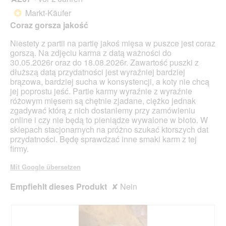
f
von
Markt-Käufer
*
f
5
Coraz gorsza jakość
n
Sternen.
e
Niestety z partii na partię jakoś mięsa w puszce jest coraz
t
gorszą. Na zdjęciu karma z datą ważności do
.
30.05.2026r oraz do 18.08.2026r. Zawartość puszki z
dłuższą datą przydatności jest wyraźniej bardziej
brązowa, bardziej sucha w konsystencji, a koty nie chcą
jej poprostu jeść. Partie karmy wyraźnie z wyraźnie
różowym mięsem są chętnie zjadane, ciężko jednak
zgadywać którą z nich dostaniemy przy zamówieniu
online i czy nie będą to pieniądze wywalone w błoto. W
sklepach stacjonarnych na próżno szukać ktorszych dat
przydatności. Będę sprawdzać inne smaki karm z tej
firmy.
Mit Google übersetzen
Empfiehlt dieses Produkt
✘
Nein