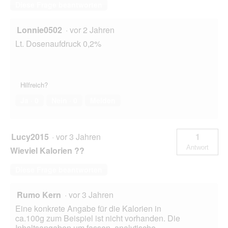
Diese Frage beantworten
Lonnie0502
·
vor 2 Jahren
Lt. Dosenaufdruck 0,2%
Hilfreich?
Ja ·
0
Nein ·
0
Melden
Lucy2015
·
vor 3 Jahren
1
Antwort
Wieviel Kalorien ??
Diese Frage beantworten
Rumo Kern
·
vor 3 Jahren
Eine konkrete Angabe für die Kalorien in
ca.100g zum Beispiel ist nicht vorhanden. Die
Inhaltsangaben um fassen ,analytische