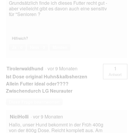
Grundsätzlich finde ich dieses Futter recht gut -
aber vielleicht gibt es davon auch eine sensitiv
für "Senioren ?
Hilfreich?
Ja ·
0
Nein ·
0
Melden
Tirolerwaldhund
·
vor 9 Monaten
1
Antwort
Ist Dose original Huhn&kalbsherzen
Allein Futter ideal oder????
Zwischendurch LG Neurauter
Diese Frage beantworten
NiciHolli
·
vor 9 Monaten
Hallo, unser Hund bekommt in der Früh 400g
von der 800g Dose. Reicht komplett aus. Am