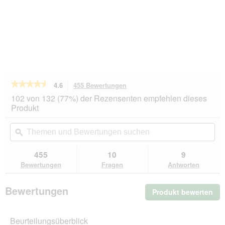
★★★★★
★★★★★
4.6
455 Bewertungen
Mit
dieser
4.6
102 von 132 (77%) der Rezensenten empfehlen dieses
von
Aktion
Produkt
5
navigierst
Sternen.
du
Themen
Th
Bewertungen
zu
und
ϙ
un
lesen
den
Bewertungen
Be
für
Bewertungen.
REAL
suchen
su
455
10
9
NATURE
Bewertungen
Fragen
Antworten
Adult
Rind
und
Bewertungen
Produkt bewerten
.
Wildschwein
6x800
Mit
g
die
Beurteilungsüberblick
Akt