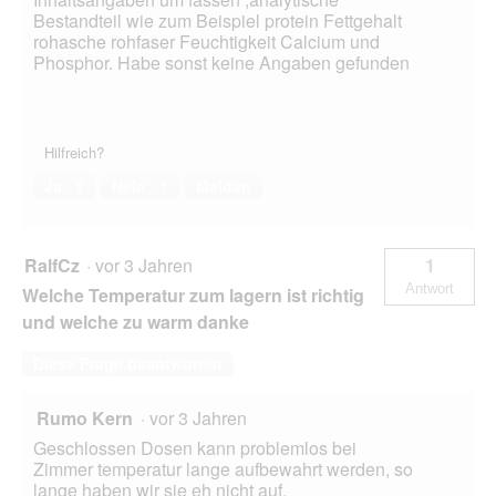
Bestandteil wie zum Beispiel protein Fettgehalt
rohasche rohfaser Feuchtigkeit Calcium und
Phosphor. Habe sonst keine Angaben gefunden
Hilfreich?
Ja ·
1
Nein ·
1
Melden
RalfCz
·
vor 3 Jahren
1
Antwort
Welche Temperatur zum lagern ist richtig
und welche zu warm danke
Diese Frage beantworten
Rumo Kern
·
vor 3 Jahren
Geschlossen Dosen kann problemlos bei
Zimmer temperatur lange aufbewahrt werden, so
lange haben wir sie eh nicht auf.