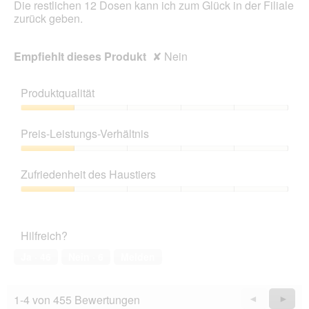
Die restlichen 12 Dosen kann ich zum Glück in der Filiale
e
zurück geben.
l
d
g
Empfiehlt dieses Produkt
✘
Nein
e
ö
f
Produktqualität
f
n
Produktqualität,
e
1
Preis-Leistungs-Verhältnis
t
von
.
5
Preis-
Leistungs-
Zufriedenheit des Haustiers
Verhältnis,
1
Zufriedenheit
von
des
5
Haustiers,
Hilfreich?
1
von
Ja ·
46
Nein ·
6
Melden
5
1-4 von 455 Bewertungen
Zurück
◄
Weiter
►