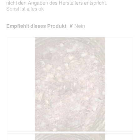
ö
nicht den Angaben des Herstellers entspricht.
a
f
Sonst ist alles ok
l
f
e
n
s
e
Empfiehlt dieses Produkt
✘
Nein
D
t
i
.
a
l
o
g
f
e
l
d
g
e
ö
f
f
n
e
t
.
B
F