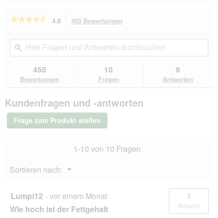
Reviews
Revie
★★★★★
★★★★★
4.6
455 Bewertungen
Mit
dieser
4.6
von
Aktion
Hier
Hie
5
navigierst
Fragen
ϙ
Fra
Sternen.
du
und
un
Bewertungen
zu
Antworten
Ant
455
10
9
lesen
den
durchsuchen
du
für
Bewertungen
Fragen
Antworten
Bewertungen.
REAL
NATURE
Kundenfragen und -antworten
Adult
Rind
und
Frage zum Produkt stellen
Wildschwein
6x800
g
1-10 von 10 Fragen
Menü
Sortieren nach:
▼
Lumpi12
·
vor einem Monat
1
Antwort
Wie hoch ist der Fettgehalt