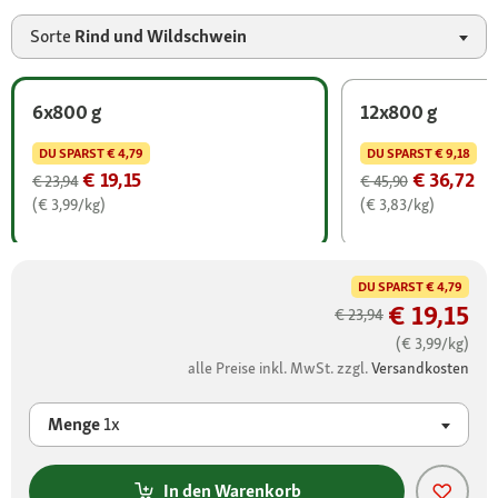
Sorte
Rind und Wildschwein
6x800 g
12x800 g
DU SPARST
€ 4,79
DU SPARST
€ 9,18
€ 19,15
€ 36,72
€ 23,94
€ 45,90
(€ 3,99/kg)
(€ 3,83/kg)
DU SPARST
€ 4,79
€ 19,15
€ 23,94
(€ 3,99/kg)
alle Preise inkl. MwSt. zzgl.
Versandkosten
Menge
1x
In den Warenkorb