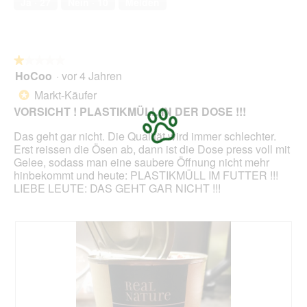
Ja ·
27
Nein ·
10
Melden
n
s
5
.
i
e
D
o
t
i
n
.
a
w
l
★★★★★
★★★★★
i
o
HoCoo
·
vor 4 Jahren
r
1
g
d
von
Markt-Käufer
*
f
e
5
VORSICHT ! PLASTIKMÜLL IN DER DOSE !!!
e
i
Sternen.
l
n
Das geht gar nicht. Die Qualität wird immer schlechter.
d
m
Erst reissen die Ösen ab, dann ist die Dose press voll mit
g
o
Gelee, sodass man eine saubere Öffnung nicht mehr
e
d
hinbekommt und heute: PLASTIKMÜLL IM FUTTER !!!
ö
a
LIEBE LEUTE: DAS GEHT GAR NICHT !!!
f
l
f
e
n
s
e
D
t
i
.
a
l
o
g