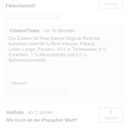
Antwort
Fleischanteil?
Diese Frage beantworten
CristinaTimea
·
vor 10 Monaten
Die Zutaten für Real Nature Original Rind mit
Kartoffeln sind 68 % Rind (Herzen, Fleisch,
Leber, Lunge, Pansen), 25,5 % Trinkwasser, 5 %
Kartoffeln, 1 % Mineralstoffe und 0,5 %
Schwarzkümmelöl
Hilfreich?
Ja ·
0
Nein ·
0
Melden
Halihalo
·
vor 2 Jahren
1
Antwort
Wie hoch ist der Phosphor Wert?