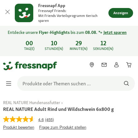
Fressnapf App
Fressnapf Friends:
Anzeigen
Mit Friends Vorteilsprogramm tierisch
sparen
Entdecke unsere
Flyer-Highlights
bis zum
08.08.
🐾
Jetzt sparen
00
10
29
12
TAG(E)
STUNDE(N)
MINUTE(N)
SEKUNDE(N)
REAL NATURE Hundenassfutter
REAL NATURE Adult Rind und Wildschwein 6x800 g
4.6
(455)
Produkt bewerten
Frage zum Produkt stellen