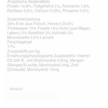
Analytische Bestandteile
Protein 10,8%, Fettgehalt 8,1%, Rohasche 1,6%,
Rohfaser 0,6%, Calcium 0,29%, Phosphor 0,2%.
Zusammensetzung
39% Ente (aus Fleisch, Herzen) 24,5%
Trinkwasser 15% Forelle 14% Huhn (aus Mägen,
Lebern) 3% Kartoffeln 2% Kohlrabi 2%
Mineralstoffe 0,5% Lachsöl
Feuchtegehalt
77%
Zusatzstoffe pro kg
Ernährungsphysiologische Zusatzstoffe: Vitamin
D3 200 IE, Jod (Kaliumjodid) 0,5mg, Mangan
(Mangan(II)-sulfat, Monohydrat) 3mg, Zink
(Zinksulfat, Monohydrat) 15mg
Hilfreich?
Ja ·
2
Nein ·
0
Melden