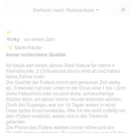
4.1
5.
von
≡
Menü
Sortieren nach:
Relevanteste
?
▼
5.
Wen
du
auf
die
folg
★★★★★
★★★★★
Scha
Yorky
·
vor einem Jahr
1
klick
von
wird
Markt-Käufer
*
der
5
unte
Immer schlechtere Qualität
Sternen.
aufg
Inhal
Ich kaufe seit vielen Jahren Real Nature für meine 4
aktua
Kleinsthunde. 2 Chihuahuas davon sind alt und haben
keine Zähne mehr.
Die Qualität der Futters nimmt seit geraumer Zeit stetig
ab. Entweder hat man unten in der Dose eine 1 bis 1,5cm
dicke Fettschicht oder es sind dicke, schlauchartige
Stücke darin, an denen meine Hunde ersticken würden.
Doch der Supergau war vor 14 Tagen waren in einer
Dose spitze Knochenstücke. Ätte ich sie nicht zufällig vor
dem Füttern entdeckt, wären wie in der Tierklinik
gelandet.
Die Preise des Futters werden immer höher und die
Qualität immer schlechter. Es war mal so ein gutes Futter.