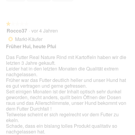
s
5
.
i
e
D
o
t
i
n
.
a
w
l
★★★★★
★★★★★
i
o
Rocco37
·
vor 4 Jahren
r
1
g
d
von
Markt-Käufer
*
f
e
5
Früher Hui, heute Pfui
e
i
Sternen.
l
n
Das Futter Real Nature Rind mit Kartoffeln haben wir die
d
m
letzten 3 Jahre gekauft.
g
o
Leider hat in den letzten Monaten die Qualität extrem
e
d
nachgelassen.
ö
a
Früher war das Futter deutlich heller und unser Hund hat
f
l
es gut vertragen und gerne gefressen.
f
e
Seit einigen Monaten ist der Inhalt optisch sehr dunkel
n
s
geworden, riecht anders, quillt beim Öffnen der Dosen
e
D
raus und das Allerschlimmste, unser Hund bekommt von
t
i
dem Futter Durchfall !
.
a
Teilweise scheint er sich regelrecht vor dem Futter zu
l
ekeln.
o
Schade, dass ein bislang tolles Produkt qualitativ so
g
nachgelassen hat.
f