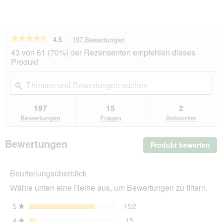
★★★★★
★★★★★
4.5
197 Bewertungen
Mit
dieser
4.5
43 von 61 (70%) der Rezensenten empfehlen dieses
von
Aktion
Produkt
5
navigierst
Sternen.
du
Themen
Th
Bewertungen
zu
und
ϙ
un
lesen
den
Bewertungen
Be
für
Bewertungen.
REAL
suchen
su
197
15
2
NATURE
Bewertungen
Fragen
Antworten
Adult
Lachs
und
Bewertungen
Produkt bewerten
.
Huhn
mit
Mit
Distelöl
die
12x400
Beurteilungsüberblick
Akt
g
wir
Wähle unten eine Reihe aus, um Bewertungen zu filtern.
ein
mo
5
Sterne
152
152 Bewertungen mit 5 
Auswählen, um nach Bewe
★
Dia
4
Sterne
15
geö
15 Bewertungen mit 4 St
Auswählen, um nach Bewer
★