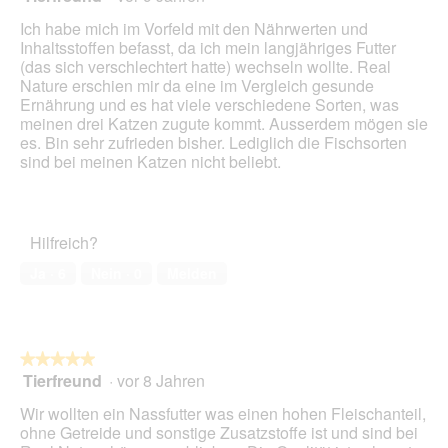
g
d
von
Ich habe mich im Vorfeld mit den Nährwerten und
f
e
5
Inhaltsstoffen befasst, da ich mein langjähriges Futter
e
i
Sternen.
(das sich verschlechtert hatte) wechseln wollte. Real
l
n
Nature erschien mir da eine im Vergleich gesunde
d
m
Ernährung und es hat viele verschiedene Sorten, was
g
o
meinen drei Katzen zugute kommt. Ausserdem mögen sie
e
d
es. Bin sehr zufrieden bisher. Lediglich die Fischsorten
ö
a
sind bei meinen Katzen nicht beliebt.
f
l
f
e
n
s
e
D
t
Hilfreich?
i
.
a
Ja ·
6
Nein ·
0
Melden
l
o
g
f
e
★★★★★
★★★★★
l
Tierfreund
·
vor 8 Jahren
5
d
von
Wir wollten ein Nassfutter was einen hohen Fleischanteil,
g
5
ohne Getreide und sonstige Zusatzstoffe ist und sind bei
e
Sternen.