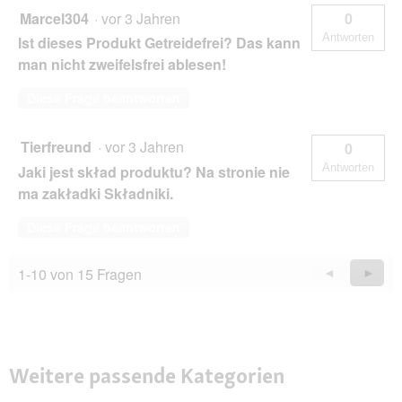
Marcel304
·
vor 3 Jahren
0
Antworten
Ist dieses Produkt Getreidefrei? Das kann
man nicht zweifelsfrei ablesen!
Diese Frage beantworten
Tierfreund
·
vor 3 Jahren
0
Antworten
Jaki jest skład produktu? Na stronie nie
ma zakładki Składniki.
Diese Frage beantworten
1-10 von 15 Fragen
Zurück
◄
Weiter
►
Questions
Quest
Weitere passende Kategorien