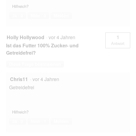
Hilfreich?
Ja ·
0
Nein ·
0
Melden
Holly Hollywood
·
vor 4 Jahren
1
Antwort
Ist das Futter 100% Zucker- und
Getreidefrei?
Diese Frage beantworten
Chris11
·
vor 4 Jahren
Getreidefrei
Hilfreich?
Ja ·
0
Nein ·
1
Melden