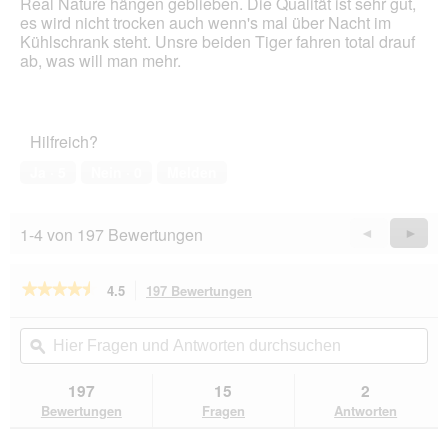
Real Nature hängen geblieben. Die Qualität ist sehr gut,
ö
es wird nicht trocken auch wenn's mal über Nacht im
f
Kühlschrank steht. Unsre beiden Tiger fahren total drauf
f
ab, was will man mehr.
n
e
t
.
Hilfreich?
Ja ·
5
Nein ·
0
Melden
1-4 von 197 Bewertungen
Zurück
◄
Weiter
►
Reviews
Revie
★★★★★
★★★★★
4.5
197 Bewertungen
Mit
dieser
4.5
von
Aktion
Hier
Hie
5
navigierst
Fragen
ϙ
Fra
Sternen.
du
und
un
Bewertungen
zu
Antworten
Ant
197
15
2
lesen
den
durchsuchen
du
für
Bewertungen
Fragen
Antworten
Bewertungen.
REAL
NATURE