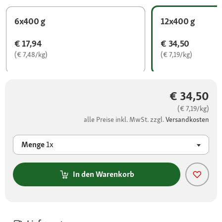
6x400 g
12x400 g
€ 17,94
€ 34,50
(€ 7,48/kg)
(€ 7,19/kg)
€ 34,50
(€ 7,19/kg)
alle Preise inkl. MwSt. zzgl.
Versandkosten
Menge
1x
In den Warenkorb