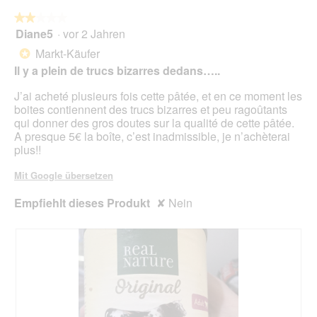
a
i
w
l
★★★★★
★★★★★
c
i
o
Diane5
·
vor 2 Jahren
h
r
2
g
t
d
von
Markt-Käufer
*
f
e
5
Il y a plein de trucs bizarres dedans…..
e
i
Sternen.
l
n
J’ai acheté plusieurs fois cette pâtée, et en ce moment les
d
m
boites contiennent des trucs bizarres et peu ragoûtants
g
o
qui donner des gros doutes sur la qualité de cette pâtée.
e
d
A presque 5€ la boîte, c’est inadmissible, je n’achèterai
ö
a
plus!!
f
l
f
e
Mit Google übersetzen
n
s
e
D
Empfiehlt dieses Produkt
✘
Nein
t
i
.
a
l
o
g
f
e
l
d