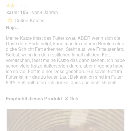
die
folg
★★★★★
★★★★★
Scha
karin1106
·
vor 4 Jahren
2
klick
von
wird
Online-Käufer
*
der
5
unte
Naja...
Sternen.
aufg
Inhal
Meine Katze frisst das Futter zwar, ABER wenn sich die
aktua
Dose dem Ende neigt, kann man im unteren Bereich eine
dicke Schicht Fett erkennen. Sieht aus, wie Fritteusenfett.
Selbst, wenn ich den restlichen Inhalt mit dem Fett
vermischen, lässt meine Katze das dann stehen. Ich habe
schon viele Kstzenfuttersorten durch, aber nirgends habe
ich so viel Fett in einer Dose gesehen. Für soviel Fett im
Futter ist mir das zu teuer. Laut Deklaration sind im Futter
5,9% Fett enthalten. Ich denke, dass das nicht stimmt!
Empfiehlt dieses Produkt
✘
Nein