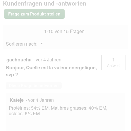
Kundenfragen und -antworten
Adult
Lachs
und
Frage zum Produkt stellen
Huhn
mit
Distelöl
1-10 von 15 Fragen
12x400
g
Menü
Sortieren nach:
▼
gachoucha
·
vor 4 Jahren
1
Antwort
Bonjour, Quelle est la valeur energetique,
svp ?
Diese Frage beantworten
Kateje
·
vor 4 Jahren
Protéines: 54% EM, Matières grasses: 40% EM,
ucides: 6% EM