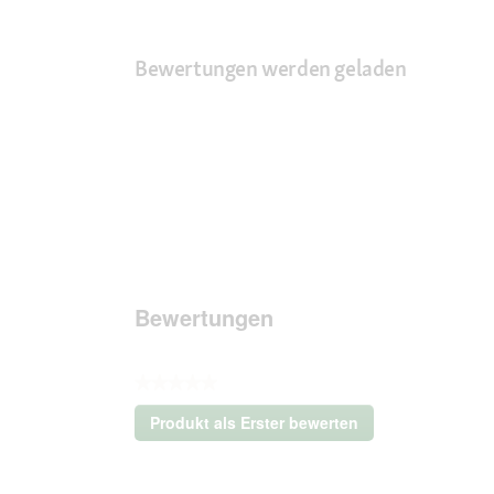
Bewertungen werden geladen
Bewertungen
★★★★★
Kein
Produkt als Erster bewerten
Beurteilungswert
.
Mit
dieser