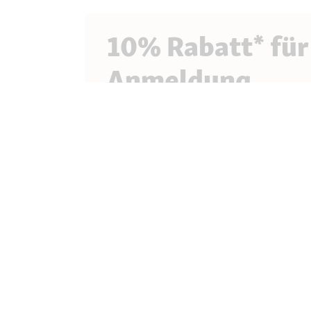
10% Rabatt* für
Anmeldung
10% Newsletter-Willkommensrabatt sichern
Neuheiten oder Trends mehr verpassen
Ich möchte den Newsletter abonnieren und 
Fressnapf die Newsletter individualisiert,
auswertet und personenbezogenen Profile e
findest du in unseren
Datenschutzhinweisen.
Diese Seite wird geschützt durch reCAPTCH
-
Datenschutzerklärung
Nutzungsbedingungen
E-Mail-Adresse eingeben
*