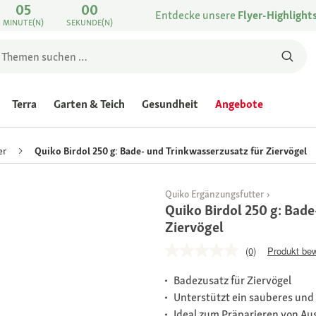
05
00
Entdecke unsere
Flyer-Highlight
MINUTE(N)
SEKUNDE(N)
Terra
Garten & Teich
Gesundheit
Angebote
er
Quiko Birdol 250 g: Bade- und Trinkwasserzusatz für Ziervögel
Quiko Ergänzungsfutter
Quiko Birdol 250 g: Bad
Ziervögel
(0)
Produkt be
Badezusatz für Ziervögel
Unterstützt ein sauberes und
Ideal zum Präparieren von Au