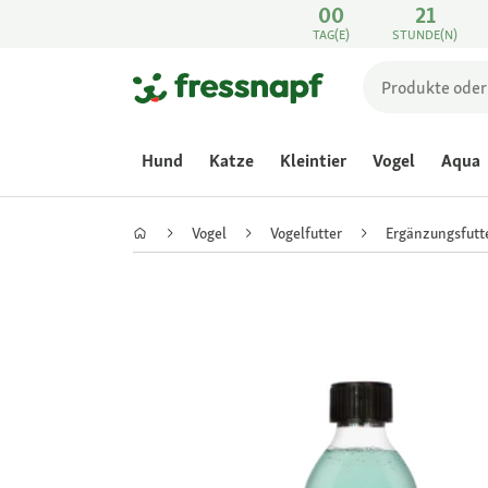
00
21
TAG(E)
STUNDE(N)
Hund
Katze
Kleintier
Vogel
Aqua
Vogel
Vogelfutter
Ergänzungsfutt