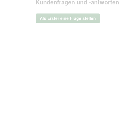
Kundenfragen und -antworten
Aktion
wird
ein
Als Erster eine Frage stellen
modales
Dialogfeld
geöffnet.