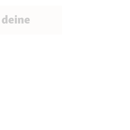
 deine
 und keine Aktion,
bin einverstanden, dass
 mein Nutzungsverhalten
rstellt. Weitere Hinweise
A Enterprise.