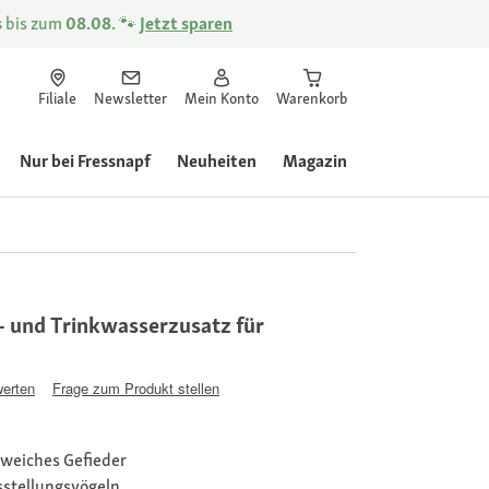
s
bis zum
08.08.
🐾
Jetzt sparen
Filiale
Newsletter
Mein Konto
Warenkorb
Nur bei Fressnapf
Neuheiten
Magazin
e- und Trinkwasserzusatz für
werten
Frage zum Produkt stellen
 weiches Gefieder
sstellungsvögeln