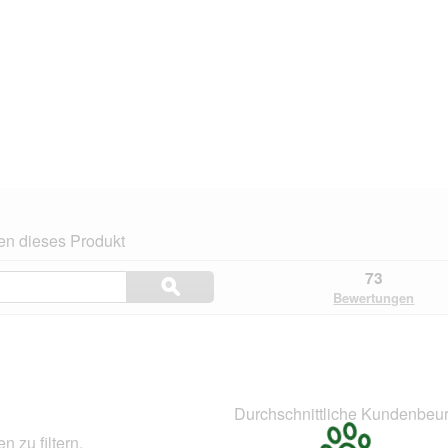
en dieses Produkt
Themen
73
ϙ
und
Suchen
Bewertungen
Bewertungen
suchen
.
Durchschnittliche Kundenbeur
 zu filtern.