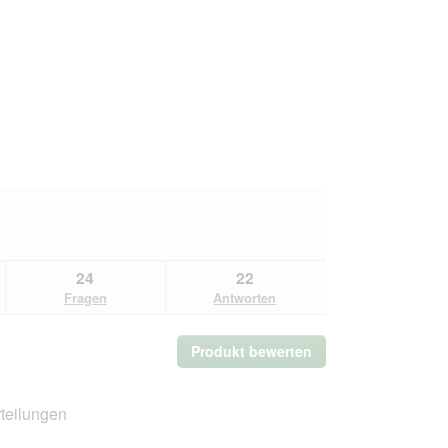
24
22
Fragen
Antworten
Produkt bewerten
.
Mit
dieser
Aktion
teilungen
wird
ein