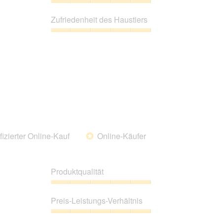
5
Preis-
Leistungs-
Zufriedenheit des Haustiers
Verhältnis,
5
Zufriedenheit
von
des
5
Haustiers,
5
von
5
fizierter Online-Kauf
Online-Käufer
*
Produktqualität
Produktqualität,
5
Preis-Leistungs-Verhältnis
von
5
Preis-