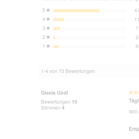
5
Sterne
4
★
4
Sterne
1
★
3
Sterne
7
★
2
Sterne
2
★
1
Sterne
6
★
1-4 von 73 Bewertungen
Gisela Gödl
★★
★★
5
Tägl
Bewertungen
10
von
Stimmen
4
Will
5
Stern
Empf