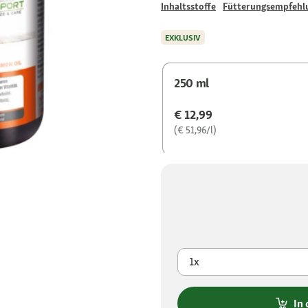
Inhaltsstoffe
Fütterungsempfehl
EXKLUSIV
250 ml
€ 12,99
(€ 51,96/l)
1x
In