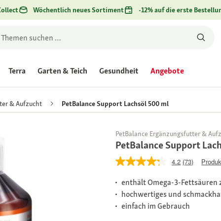
ollect
Wöchentlich neues Sortiment
-12% auf die erste Bestellu
Terra
Garten & Teich
Gesundheit
Angebote
ter & Aufzucht
PetBalance Support Lachsöl 500 ml
PetBalance Ergänzungsfutter & Auf
PetBalance Support Lach
4.2
(73)
Produk
enthält Omega-3-Fettsäuren z
hochwertiges und schmackhaf
einfach im Gebrauch