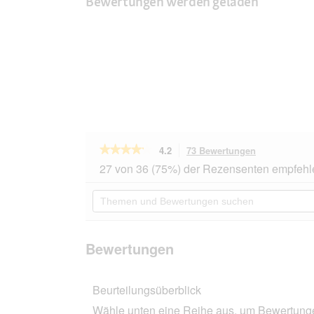
Bewertungen werden geladen
★★★★★
★★★★★
4.2
73 Bewertungen
Mit
dieser
4.2
27 von 36 (75%) der Rezensenten empfehl
von
Aktion
5
navigierst
Themen
Sternen.
du
und
Bewertungen
zu
Bewertungen
lesen
den
suchen
für
Bewertungen
PetBalance
Bewertungen
Support
Lachsöl
500
Beurteilungsüberblick
ml
Wähle unten eine Reihe aus, um Bewertungen