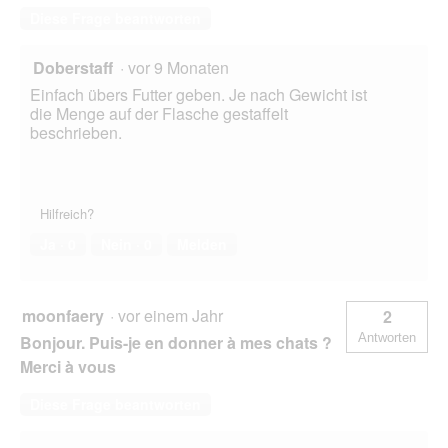
Diese Frage beantworten
Doberstaff
·
vor 9 Monaten
Einfach übers Futter geben. Je nach Gewicht ist
die Menge auf der Flasche gestaffelt
beschrieben.
Hilfreich?
Ja ·
0
Nein ·
0
Melden
moonfaery
·
vor einem Jahr
2
Antworten
Bonjour. Puis-je en donner à mes chats ?
Merci à vous
Diese Frage beantworten