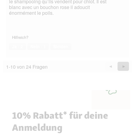
le shampooing qu’ils vendent pour chiot. Il est
blanc avec un bouchon rose il adoucit
énormément le poils.
Hilfreich?
Ja ·
2
Nein ·
1
Melden
1-10 von 24 Fragen
Zurück
◄
Weiter
►
Questions
Quest
10% Rabatt* für deine
Anmeldung