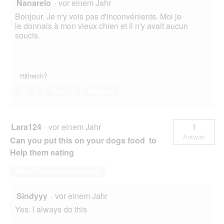
Nanarelo
·
vor einem Jahr
Bonjour. Je n'y vois pas d'inconvénients. Moi je
le donnais à mon vieux chien et il n'y avait aucun
soucis.
Hilfreich?
Ja ·
0
Nein ·
8
Melden
Lara124
·
vor einem Jahr
1
Antwort
Can you put this on your dogs food to
Help them eating
Diese Frage beantworten
Sindyyy
·
vor einem Jahr
Yes. I always do this