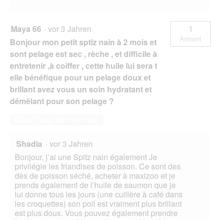
Maya 66
·
vor 3 Jahren
1
Antwort
Bonjour mon petit sptiz nain à 2 mois et
sont pelage est sec , rêche , et difficile à
entretenir ,à coiffer , cette huile lui sera t
elle bénéfique pour un pelage doux et
brillant avez vous un soin hydratant et
démêlant pour son pelage ?
Diese Frage beantworten
Shadia
·
vor 3 Jahren
Bonjour, j’ai une Spitz nain également Je
privilégie les friandises de poisson. Ce sont des
dès de poisson séché, acheter à maxizoo et je
prends également de l’huile de saumon que je
lui donne tous les jours (une cuillère à café dans
les croquettes) son poil est vraiment plus brillant
est plus doux. Vous pouvez également prendre