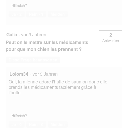
Hilfreich?
Ja ·
2
Nein ·
1
Melden
Galia
·
vor 3 Jahren
2
Antworten
Peut on le mettre sur les médicaments
pour que mon chien les prennent ?
Diese Frage beantworten
Lolom34
·
vor 3 Jahren
Oui, la mienne adore l'huile de saumon donc elle
prends les médicaments facilement grâce à
l'huile
Hilfreich?
Ja ·
0
Nein ·
0
Melden