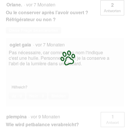
Orlane.
·
vor 7 Monaten
2
Antworten
Ou le conserver après l’avoir ouvert ?
Réfrigérateur ou non ?
Diese Frage beantworten
ogiet gaia
·
vor 7 Monaten
Pas nécessaire, car comme son nom l'indique
c'est une huile. Personnellement je la conserve a
l'abri de la lumière dans un placard.
Hilfreich?
Ja ·
0
Nein ·
0
Melden
plempina
·
vor 9 Monaten
1
Antwort
Wie wird petbalance verabreicht?