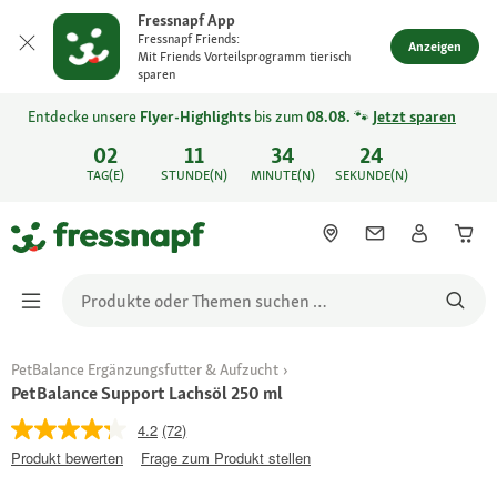
Fressnapf App
Fressnapf Friends:
Anzeigen
Mit Friends Vorteilsprogramm tierisch
sparen
Entdecke unsere
Flyer-Highlights
bis zum
08.08.
🐾
Jetzt sparen
02
11
34
24
TAG(E)
STUNDE(N)
MINUTE(N)
SEKUNDE(N)
PetBalance Ergänzungsfutter & Aufzucht
PetBalance Support Lachsöl 250 ml
4.2
(72)
Produkt bewerten
Frage zum Produkt stellen