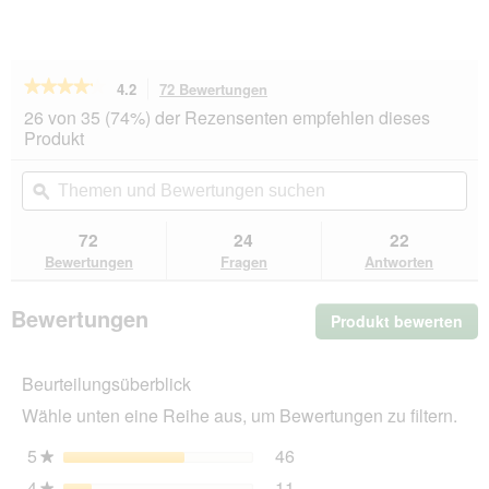
★★★★★
★★★★★
4.2
72 Bewertungen
Mit
dieser
4.2
26 von 35 (74%) der Rezensenten empfehlen dieses
von
Aktion
Produkt
5
navigierst
Sternen.
du
Themen
Th
Bewertungen
zu
und
ϙ
un
lesen
den
Bewertungen
Be
für
Bewertungen.
PetBalance
suchen
su
72
24
22
Support
Bewertungen
Fragen
Antworten
Lachsöl
250
ml
Bewertungen
Produkt bewerten
.
Mit
die
Beurteilungsüberblick
Akt
wir
Wähle unten eine Reihe aus, um Bewertungen zu filtern.
ein
mo
5
Sterne
46
46 Bewertungen mit 5 St
Auswählen, um nach Bewer
★
Dia
4
Sterne
11
geö
★