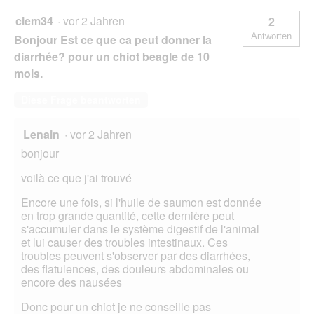
clem34
·
vor 2 Jahren
2
Antworten
Bonjour Est ce que ca peut donner la
diarrhée? pour un chiot beagle de 10
mois.
Diese Frage beantworten
Lenain
·
vor 2 Jahren
bonjour
voilà ce que j'ai trouvé
Encore une fois, si l'huile de saumon est donnée
en trop grande quantité, cette dernière peut
s'accumuler dans le système digestif de l'animal
et lui causer des troubles intestinaux. Ces
troubles peuvent s'observer par des diarrhées,
des flatulences, des douleurs abdominales ou
encore des nausées
Donc pour un chiot je ne conseille pas