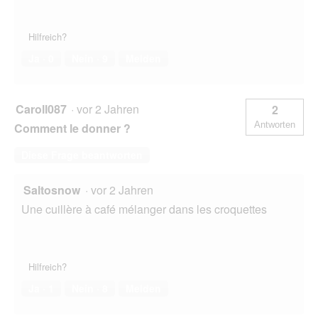
Hilfreich?
Ja ·
0
Nein ·
9
Melden
Caroll087
·
vor 2 Jahren
2
Antworten
Comment le donner ?
Diese Frage beantworten
Saltosnow
·
vor 2 Jahren
Une cuillère à café mélanger dans les croquettes
Hilfreich?
Ja ·
1
Nein ·
8
Melden