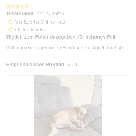
die
folg
★★★★★
★★★★★
Scha
Gisela Gödl
·
vor 2 Jahren
5
klick
von
wird
Verifizierter Online-Kauf
*
der
5
unte
Online-Käufer
*
Sternen.
aufg
Täglich zum Futter dazugeben, für schönes Fell
Inhal
aktua
Will man einen gesunden Hund haben, täglich Lachsöl
Empfiehlt dieses Produkt
✔
Ja