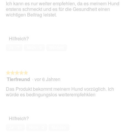
Ich kann es nur weiter empfehlen, da es meinem Hund
e
5
erstens schmeckt und es für die Gesundheit einen
i
Sternen.
wichtigen Beitrag leistet.
n
m
o
d
Hilfreich?
a
l
Ja ·
7
Nein ·
0
Melden
e
s
D
i
a
★★★★★
★★★★★
l
Tierfreund
·
vor 6 Jahren
5
o
von
Das Produkt bekommt meinem Hund vorzüglich. Ich
g
5
würde es bedingungslos weiterempfehklen
f
Sternen.
e
l
d
g
Hilfreich?
e
Ja ·
16
Nein ·
3
Melden
ö