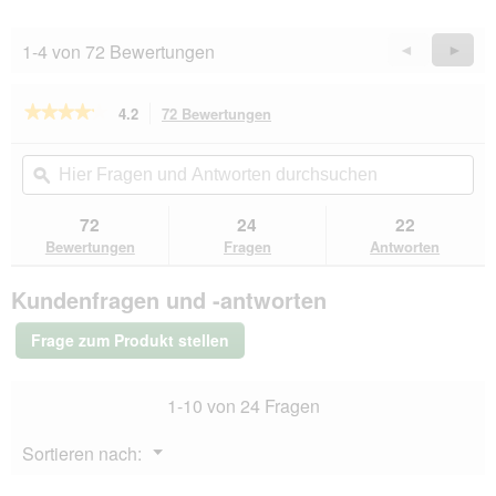
f
f
n
1-4 von 72 Bewertungen
Zurück
◄
Weiter
►
e
Reviews
Revie
t
.
★★★★★
★★★★★
4.2
72 Bewertungen
Mit
dieser
4.2
von
Aktion
Hier
Hie
5
navigierst
Fragen
ϙ
Fra
Sternen.
du
und
un
Bewertungen
zu
Antworten
Ant
72
24
22
lesen
den
durchsuchen
du
für
Bewertungen
Fragen
Antworten
Bewertungen.
PetBalance
Support
Kundenfragen und -antworten
Lachsöl
250
ml
Frage zum Produkt stellen
1-10 von 24 Fragen
Menü
Sortieren nach:
▼