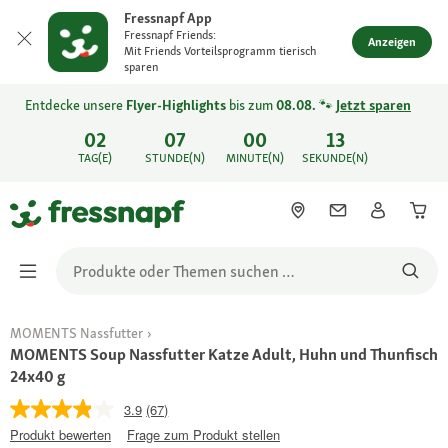
Fressnapf App
Fressnapf Friends:
Anzeigen
Mit Friends Vorteilsprogramm tierisch
sparen
Entdecke unsere
Flyer-Highlights
bis zum
08.08.
🐾
Jetzt sparen
02
07
00
13
TAG(E)
STUNDE(N)
MINUTE(N)
SEKUNDE(N)
MOMENTS Nassfutter
MOMENTS Soup Nassfutter Katze Adult, Huhn und Thunfisch
24x40 g
3.9
(67)
Produkt bewerten
Frage zum Produkt stellen