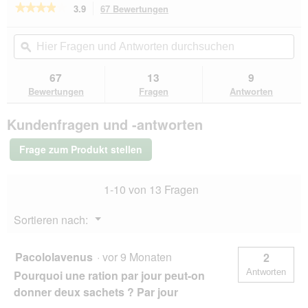
r
★★★★★
★★★★★
3.9
67 Bewertungen
Mit
d
dieser
3.9
e
von
Aktion
Hier
Hie
i
5
navigierst
Fragen
ϙ
Fra
n
Sternen.
du
und
un
m
Bewertungen
zu
Antworten
Ant
67
13
9
lesen
o
den
durchsuchen
du
für
Bewertungen
Fragen
Antworten
d
Bewertungen.
MOMENTS
a
Soup
l
Kundenfragen und -antworten
Nassfutter
e
Katze
s
Adult,
Frage zum Produkt stellen
Huhn
D
und
i
Thunfisch
a
1-10 von 13 Fragen
24x40
l
g
o
Menü
Sortieren nach:
g
▼
f
e
Pacololavenus
·
vor 9 Monaten
2
l
Antworten
Pourquoi une ration par jour peut-on
d
g
donner deux sachets ? Par jour
e