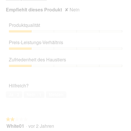
Empfiehlt dieses Produkt
✘
Nein
Produktqualität
Produktqualität,
1
Preis-Leistungs-Verhältnis
von
5
Preis-
Leistungs-
Zufriedenheit des Haustiers
Verhältnis,
1
Zufriedenheit
von
des
5
Haustiers,
Hilfreich?
1
von
Ja ·
2
Nein ·
1
Melden
5
★★★★★
★★★★★
White01
·
vor 2 Jahren
2
von