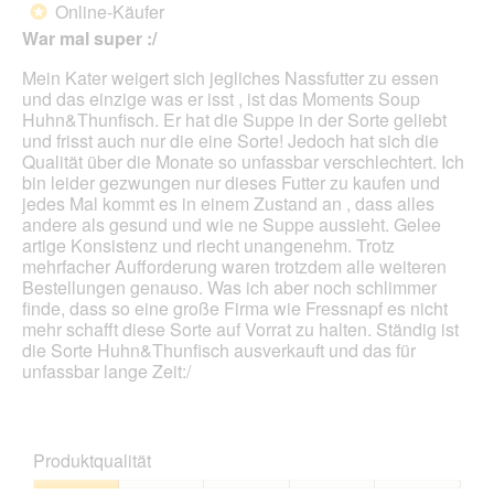
Online-Käufer
*
5
War mal super :/
Sternen.
Mein Kater weigert sich jegliches Nassfutter zu essen
und das einzige was er isst , ist das Moments Soup
Huhn&Thunfisch. Er hat die Suppe in der Sorte geliebt
und frisst auch nur die eine Sorte! Jedoch hat sich die
Qualität über die Monate so unfassbar verschlechtert. Ich
bin leider gezwungen nur dieses Futter zu kaufen und
jedes Mal kommt es in einem Zustand an , dass alles
andere als gesund und wie ne Suppe aussieht. Gelee
artige Konsistenz und riecht unangenehm. Trotz
mehrfacher Aufforderung waren trotzdem alle weiteren
Bestellungen genauso. Was ich aber noch schlimmer
finde, dass so eine große Firma wie Fressnapf es nicht
mehr schafft diese Sorte auf Vorrat zu halten. Ständig ist
die Sorte Huhn&Thunfisch ausverkauft und das für
unfassbar lange Zeit:/
Produktqualität