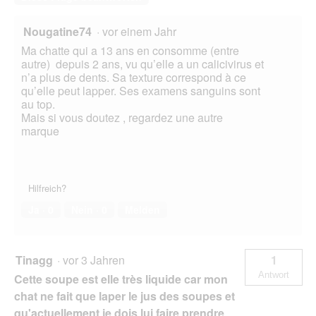
Nougatine74
·
vor einem Jahr
Ma chatte qui a 13 ans en consomme (entre
autre) depuis 2 ans, vu qu’elle a un calicivirus et
n’a plus de dents. Sa texture correspond à ce
qu’elle peut lapper. Ses examens sanguins sont
au top.
Mais si vous doutez , regardez une autre
marque
Hilfreich?
Ja ·
0
Nein ·
0
Melden
Tinagg
·
vor 3 Jahren
1
Antwort
Cette soupe est elle très liquide car mon
chat ne fait que laper le jus des soupes et
qu'actuellement je dois lui faire prendre