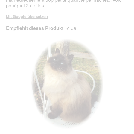
pourquoi 3 étoiles.
Mit Google übersetzen
Empfiehlt dieses Produkt
✔
Ja
B
F