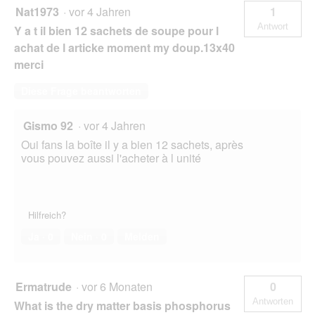
Nat1973
·
vor 4 Jahren
1
Antwort
Y a t il bien 12 sachets de soupe pour l
achat de l articke moment my doup.13x40
merci
Diese Frage beantworten
Gismo 92
·
vor 4 Jahren
Oui fans la boîte il y a bien 12 sachets, après
vous pouvez aussi l'acheter à l unité
Hilfreich?
Ja ·
0
Nein ·
0
Melden
Ermatrude
·
vor 6 Monaten
0
Antworten
What is the dry matter basis phosphorus