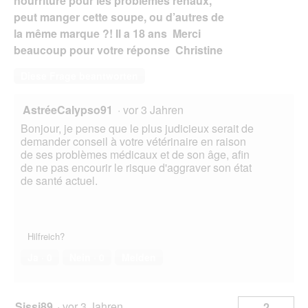
nourriture pour les problèmes rénaux,
peut manger cette soupe, ou d’autres de
la même marque ?! Il a 18 ans Merci
beaucoup pour votre réponse Christine
Diese Frage beantworten
AstréeCalypso91
·
vor 3 Jahren
Bonjour, je pense que le plus judicieux serait de
demander conseil à votre vétérinaire en raison
de ses problèmes médicaux et de son âge, afin
de ne pas encourir le risque d'aggraver son état
de santé actuel.
Hilfreich?
Ja ·
0
Nein ·
0
Melden
Sissi89
·
vor 3 Jahren
2