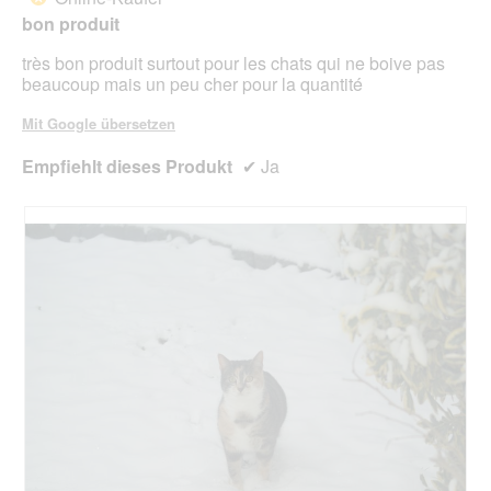
i
n
bon produit
m
très bon produit surtout pour les chats qui ne boive pas
o
beaucoup mais un peu cher pour la quantité
d
a
Mit Google übersetzen
l
e
Empfiehlt dieses Produkt
✔
Ja
s
D
i
a
l
o
g
f
e
l
d
g
e
ö
f
f