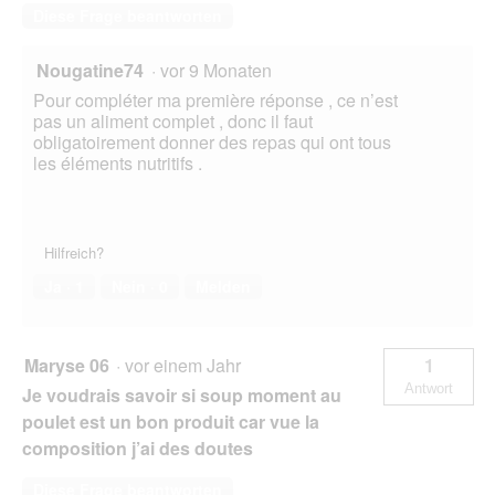
ö
Diese Frage beantworten
f
f
Nougatine74
·
vor 9 Monaten
n
e
Pour compléter ma première réponse , ce n’est
t
pas un aliment complet , donc il faut
.
obligatoirement donner des repas qui ont tous
les éléments nutritifs .
Hilfreich?
Ja ·
1
Nein ·
0
Melden
Maryse 06
·
vor einem Jahr
1
Antwort
Je voudrais savoir si soup moment au
poulet est un bon produit car vue la
composition j’ai des doutes
Diese Frage beantworten