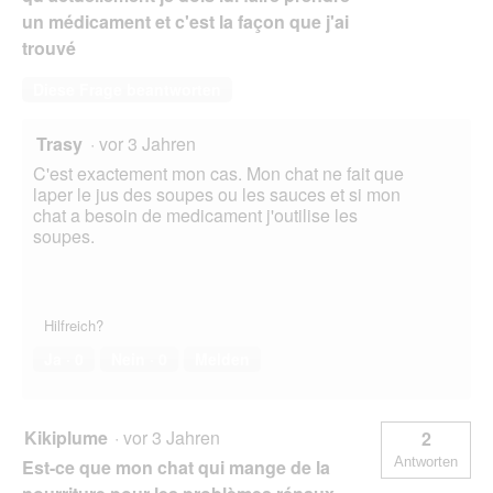
un médicament et c'est la façon que j'ai
trouvé
Diese Frage beantworten
Trasy
·
vor 3 Jahren
C'est exactement mon cas. Mon chat ne fait que
laper le jus des soupes ou les sauces et si mon
chat a besoin de medicament j'outilise les
soupes.
Hilfreich?
Ja ·
0
Nein ·
0
Melden
Kikiplume
·
vor 3 Jahren
2
Antworten
Est-ce que mon chat qui mange de la