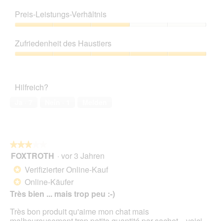
Produktqualität,
1
Preis-Leistungs-Verhältnis
von
5
Preis-
Leistungs-
Zufriedenheit des Haustiers
Verhältnis,
3
Zufriedenheit
von
des
5
Haustiers,
Hilfreich?
5
von
Ja ·
7
Nein ·
1
Melden
5
★★★★★
★★★★★
FOXTROTH
·
vor 3 Jahren
3
von
Verifizierter Online-Kauf
*
5
Online-Käufer
*
Sternen.
Très bien ... mais trop peu :-)
Très bon produit qu'aime mon chat mais
malheureusement trop petite quantité par sachet... voici