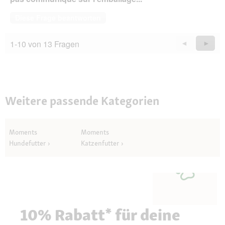
Diese Frage beantworten
1-10 von 13 Fragen
Zurück
◄
Weiter
►
Questions
Quest
Weitere passende Kategorien
Moments
Moments
Hundefutter
Katzenfutter
10% Rabatt* für deine