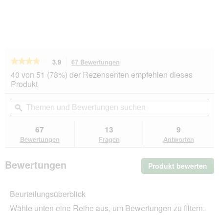
★★★★★
★★★★★
3.9
67 Bewertungen
Mit
dieser
3.9
40 von 51 (78%) der Rezensenten empfehlen dieses
von
Aktion
Produkt
5
navigierst
Sternen.
du
Themen
Th
Bewertungen
zu
und
ϙ
un
lesen
den
Bewertungen
Be
für
Bewertungen.
MOMENTS
suchen
su
67
13
9
Soup
Bewertungen
Fragen
Antworten
Nassfutter
Katze
Adult,
Bewertungen
Produkt bewerten
.
Huhn
und
Mit
Thunfisch
die
24x40
Beurteilungsüberblick
Akt
g
wir
Wähle unten eine Reihe aus, um Bewertungen zu filtern.
ein