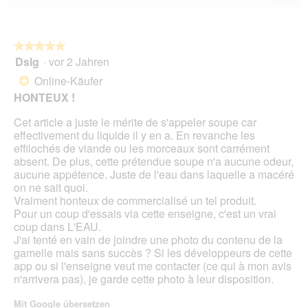
Wen
du
auf
die
folg
★★★★★
★★★★★
Scha
Dslg
·
vor 2 Jahren
5
klick
von
wird
Online-Käufer
*
der
5
unte
HONTEUX !
Sternen.
aufg
Inhal
Cet article a juste le mérite de s'appeler soupe car
aktua
effectivement du liquide il y en a. En revanche les
effilochés de viande ou les morceaux sont carrément
absent. De plus, cette prétendue soupe n'a aucune odeur,
aucune appétence. Juste de l'eau dans laquelle a macéré
on ne sait quoi.
Vraiment honteux de commercialisé un tel produit.
Pour un coup d'essais via cette enseigne, c'est un vrai
coup dans L'EAU.
J'ai tenté en vain de joindre une photo du contenu de la
gamelle mais sans succès ? Si les développeurs de cette
app ou si l'enseigne veut me contacter (ce qui à mon avis
n'arrivera pas), je garde cette photo à leur disposition.
Mit Google übersetzen