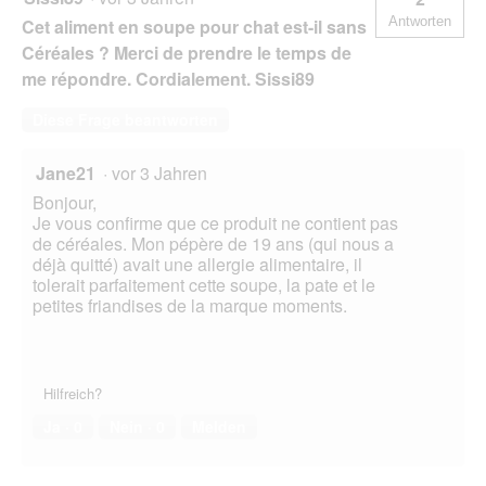
Antworten
Cet aliment en soupe pour chat est-il sans
Céréales ? Merci de prendre le temps de
me répondre. Cordialement. Sissi89
Diese Frage beantworten
Jane21
·
vor 3 Jahren
Bonjour,
Je vous confirme que ce produit ne contient pas
de céréales. Mon pépère de 19 ans (qui nous a
déjà quitté) avait une allergie alimentaire, il
tolerait parfaitement cette soupe, la pate et le
petites friandises de la marque moments.
Hilfreich?
Ja ·
0
Nein ·
0
Melden