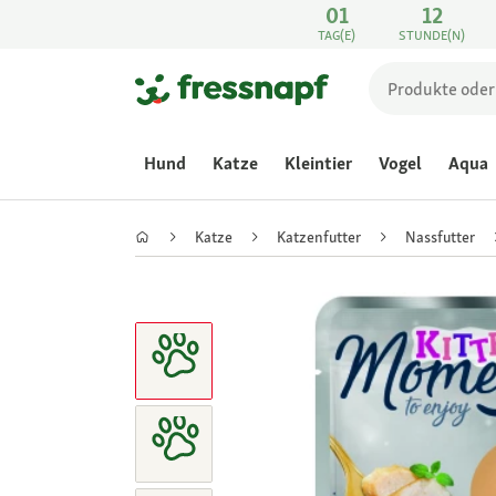
01
12
TAG(E)
STUNDE(N)
Hund
Katze
Kleintier
Vogel
Aqua
Katze
Katzenfutter
Nassfutter