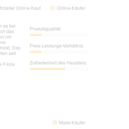
fizierter Online-Kauf
Online-Käufer
*
r es bei
Produktqualität
och das
on mir
Produktqualität,
ene
1
Preis-Leistungs-Verhältnis
hickt. Das
von
ten seit
5
Preis-
Leistungs-
Zufriedenheit des Haustiers
e Firma
Verhältnis,
1
Zufriedenheit
von
des
5
Haustiers,
3
von
5
Markt-Käufer
*