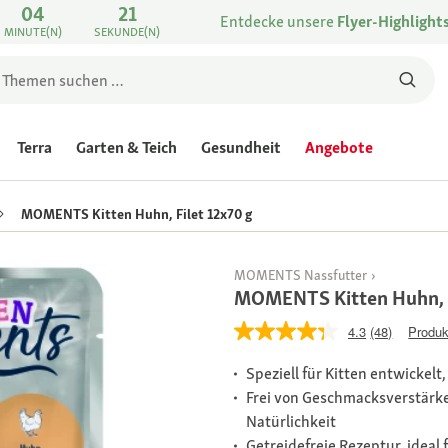
04
21
Entdecke unsere
Flyer-Highlight
MINUTE(N)
SEKUNDE(N)
Terra
Garten & Teich
Gesundheit
Angebote
MOMENTS Kitten Huhn, Filet 12x70 g
MOMENTS Nassfutter
MOMENTS Kitten Huhn, F
4.3
(48)
Produk
Speziell für Kitten entwicke
Frei von Geschmacksverstärke
Natürlichkeit
Getreidefreie Rezeptur, ideal