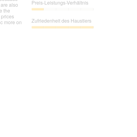
5
Preis-Leistungs-Verhältnis
 are also
von
e the
5
Preis-
 prices
Leistungs-
Zufriedenheit des Haustiers
50c more on
Verhältnis,
1
Zufriedenheit
von
des
5
Haustiers,
5
von
5