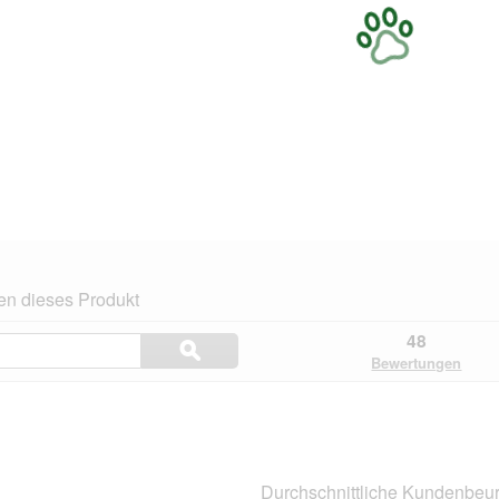
en dieses Produkt
Themen
48
ϙ
und
Suchen
Bewertungen
Bewertungen
suchen
.
Durchschnittliche Kundenbeur