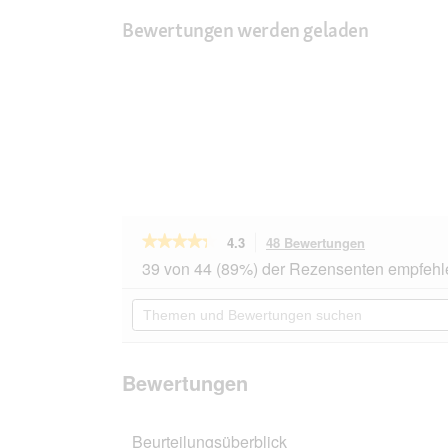
Bewertungen werden geladen
★★★★★
★★★★★
4.3
48 Bewertungen
Mit
dieser
4.3
39 von 44 (89%) der Rezensenten empfehl
von
Aktion
5
navigierst
Themen
Sternen.
du
und
Bewertungen
zu
Bewertungen
lesen
den
suchen
für
Bewertungen
MOMENTS
Bewertungen
Kitten
Huhn,
Filet
Beurteilungsüberblick
12x70