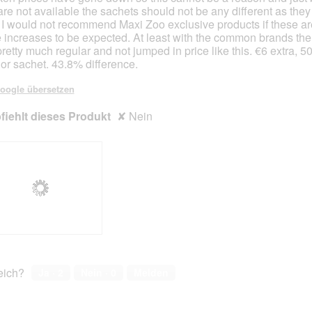
 are not available the sachets should not be any different as they
 I would not recommend Maxi Zoo exclusive products if these ar
e increases to be expected. At least with the common brands the
pretty much regular and not jumped in price like this. €6 extra, 
n or sachet. 43.8% difference.
oogle übersetzen
iehlt dieses Produkt
✘
Nein
reich?
Ja ·
2
Nein ·
0
Melden