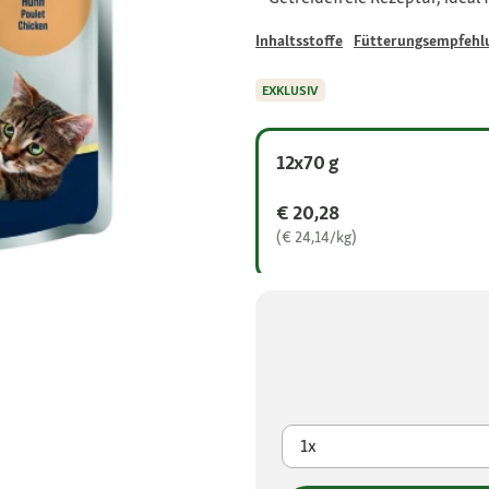
Inhaltsstoffe
Fütterungsempfehl
EXKLUSIV
12x70 g
€ 20,28
(€ 24,14/kg)
1x