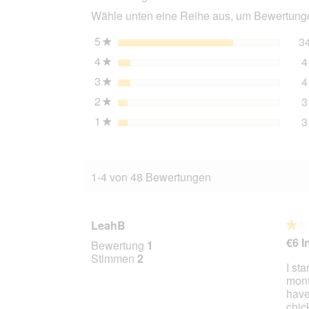
g
Wähle unten eine Reihe aus, um Bewertungen
5
Sterne
3
★
4
Sterne
4
★
3
Sterne
4
★
2
Sterne
3
★
1
Sterne
3
★
1-4 von 48 Bewertungen
LeahB
★★
★★
1
€6 I
Bewertung
1
von
Stimmen
2
I sta
5
mont
Stern
have
chic