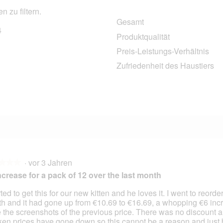
 zu filtern.
Gesamt
4
34 Bewertungen mit 5 Sternen.
Auswählen, um nach Bewertungen mit 5 Sternen zu filtern.
Produktqualität
4 Bewertungen mit 4 Sternen.
Auswählen, um nach Bewertungen mit 4 Sternen zu filtern.
Preis-Leistungs-Verhältnis
4 Bewertungen mit 3 Sternen.
Auswählen, um nach Bewertungen mit 3 Sternen zu filtern.
Zufriedenheit des Haustiers
3 Bewertungen mit 2 Sternen.
Auswählen, um nach Bewertungen mit 2 Sternen zu filtern.
3 Bewertungen mit 1 Stern.
Auswählen, um nach Bewertungen mit 1 Stern zu filtern.
·
vor 3 Jahren
★★★
★★★
ncrease for a pack of 12 over the last month
rted to get this for our new kitten and he loves it. I went to reorder 
h and it had gone up from €10.69 to €16.69, a whopping €6 incr
en.
 the screenshots of the previous price. There was no discount 
ken prices have gone down so this cannot be a reason and just