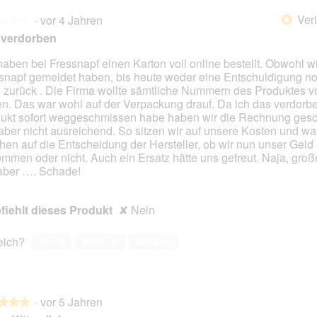
Veri
·
vor 4 Jahren
*
★★★
★★★
 verdorben
haben bei Fressnapf einen Karton voll online bestellt. Obwohl wi
snapf gemeldet haben, bis heute weder eine Entschuldigung n
en.
 zurück . Die Firma wollte sämtliche Nummern des Produktes v
n. Das war wohl auf der Verpackung drauf. Da ich das verdorb
ukt sofort weggeschmissen habe haben wir die Rechnung gesc
aber nicht ausreichend. So sitzen wir auf unsere Kosten und war
en auf die Entscheidung der Hersteller, ob wir nun unser Geld
mmen oder nicht. Auch ein Ersatz hätte uns gefreut. Naja, groß
aber …. Schade!
iehlt dieses Produkt
✘
Nein
reich?
Ja ·
2
Nein ·
0
Melden
·
vor 5 Jahren
★★★
★★★