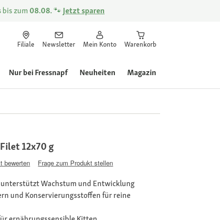
s
bis zum
08.08.
🐾
Jetzt sparen
Filiale
Newsletter
Mein Konto
Warenkorb
Nur bei Fressnapf
Neuheiten
Magazin
ilet 12x70 g
t bewerten
Frage zum Produkt stellen
lt, unterstützt Wachstum und Entwicklung
rn und Konservierungsstoffen für reine
 für ernährungssensible Kitten