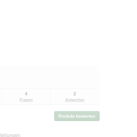
4
2
Fragen
Antworten
Produkt bewerten
.
Mit
dieser
Aktion
teilungen