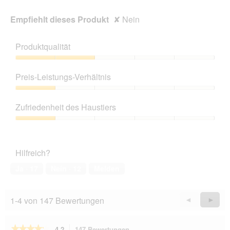
Empfiehlt dieses Produkt
✘
Nein
Produktqualität
Produktqualität,
2
Preis-Leistungs-Verhältnis
von
5
Preis-
Leistungs-
Zufriedenheit des Haustiers
Verhältnis,
1
Zufriedenheit
von
des
5
Haustiers,
Hilfreich?
1
von
Ja ·
17
Nein ·
12
Melden
5
1-4 von 147 Bewertungen
Zurück
◄
Weiter
►
Reviews
Revie
★★★★★
★★★★★
4.2
147 Bewertungen
Mit