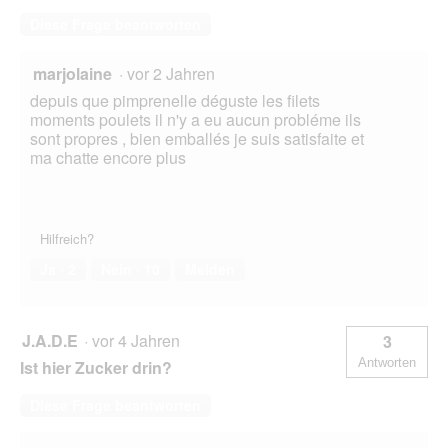
Diese Frage beantworten
marjolaine
·
vor 2 Jahren
depuis que pimprenelle déguste les filets
moments poulets il n'y a eu aucun probléme ils
sont propres , bien emballés je suis satisfaite et
ma chatte encore plus
Hilfreich?
Ja ·
2
Nein ·
10
Melden
J.A.D.E
·
vor 4 Jahren
3
Antworten
Ist hier Zucker drin?
Diese Frage beantworten