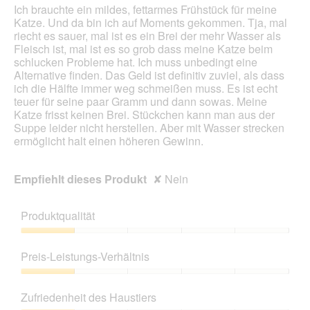
Ich brauchte ein mildes, fettarmes Frühstück für meine
Katze. Und da bin ich auf Moments gekommen. Tja, mal
riecht es sauer, mal ist es ein Brei der mehr Wasser als
Fleisch ist, mal ist es so grob dass meine Katze beim
schlucken Probleme hat. Ich muss unbedingt eine
Alternative finden. Das Geld ist definitiv zuviel, als dass
ich die Hälfte immer weg schmeißen muss. Es ist echt
teuer für seine paar Gramm und dann sowas. Meine
Katze frisst keinen Brei. Stückchen kann man aus der
Suppe leider nicht herstellen. Aber mit Wasser strecken
ermöglicht halt einen höheren Gewinn.
Empfiehlt dieses Produkt
✘
Nein
Produktqualität
Produktqualität,
1
Preis-Leistungs-Verhältnis
von
5
Preis-
Leistungs-
Zufriedenheit des Haustiers
Verhältnis,