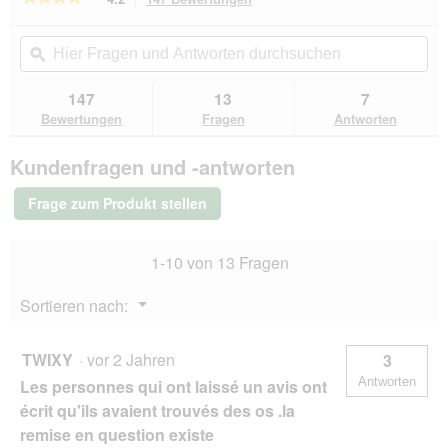
dieser
4.2
von
Aktion
Hier
Hie
5
navigierst
Fragen
ϙ
Fra
Sternen.
du
und
un
Bewertungen
zu
Antworten
Ant
147
13
7
lesen
den
durchsuchen
du
für
Bewertungen
Fragen
Antworten
Bewertungen.
MOMENTS
Adult
Kundenfragen und -antworten
Thunfisch
mit
Sardinen
Frage zum Produkt stellen
12x70
g
1-10 von 13 Fragen
Menü
Sortieren nach:
▼
TWIXY
·
vor 2 Jahren
3
Antworten
Les personnes qui ont laissé un avis ont
écrit qu'ils avaient trouvés des os .la
remise en question existe