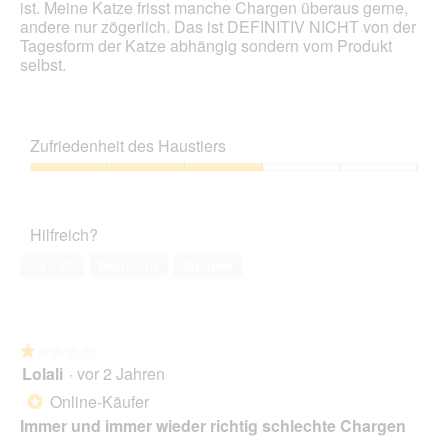
ö
ist. Meine Katze frisst manche Chargen überaus gerne,
a
f
andere nur zögerlich. Das ist DEFINITIV NICHT von der
l
f
Tagesform der Katze abhängig sondern vom Produkt
e
n
selbst.
s
e
D
t
i
.
a
l
Zufriedenheit des Haustiers
o
g
Zufriedenheit
f
des
e
Haustiers,
Hilfreich?
l
3
d
von
Ja ·
22
Nein ·
10
Melden
g
5
e
ö
f
f
★★★★★
★★★★★
n
Lolali
·
vor 2 Jahren
1
e
von
Online-Käufer
*
t
5
Immer und immer wieder richtig schlechte Chargen
.
Sternen.