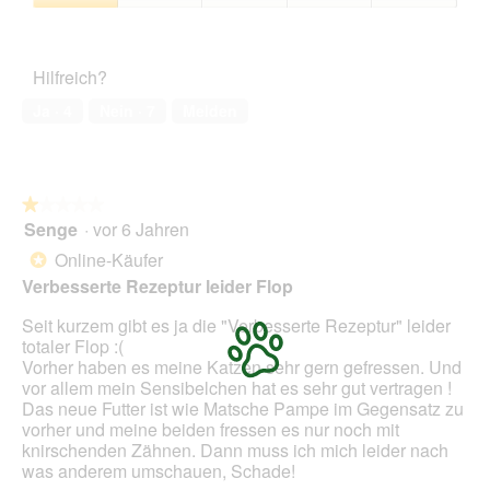
1
Zufriedenheit
von
des
5
Haustiers,
Hilfreich?
1
von
Ja ·
4
Nein ·
7
Melden
5
★★★★★
★★★★★
Senge
·
vor 6 Jahren
1
von
Online-Käufer
*
5
Verbesserte Rezeptur leider Flop
Sternen.
Seit kurzem gibt es ja die "Verbesserte Rezeptur" leider
totaler Flop :(
Vorher haben es meine Katzen sehr gern gefressen. Und
vor allem mein Sensibelchen hat es sehr gut vertragen !
Das neue Futter ist wie Matsche Pampe im Gegensatz zu
vorher und meine beiden fressen es nur noch mit
knirschenden Zähnen. Dann muss ich mich leider nach
was anderem umschauen, Schade!