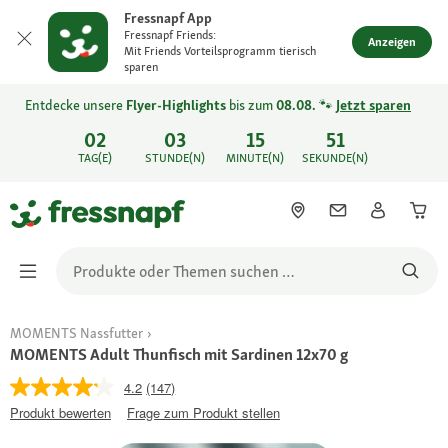
Fressnapf App
Fressnapf Friends:
Anzeigen
Mit Friends Vorteilsprogramm tierisch
sparen
Entdecke unsere
Flyer-Highlights
bis zum
08.08.
🐾
Jetzt sparen
02
03
15
51
TAG(E)
STUNDE(N)
MINUTE(N)
SEKUNDE(N)
MOMENTS Nassfutter
MOMENTS Adult Thunfisch mit Sardinen 12x70 g
4.2
(147)
Produkt bewerten
Frage zum Produkt stellen