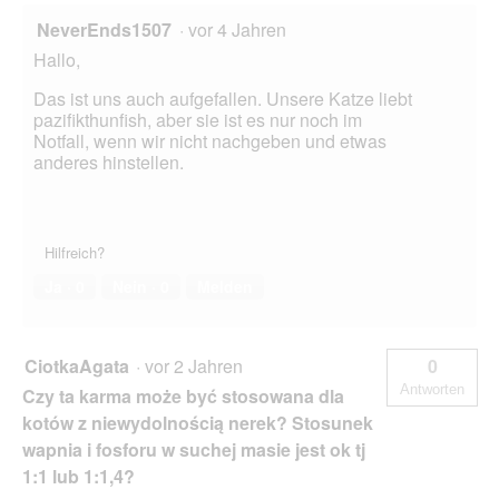
NeverEnds1507
·
vor 4 Jahren
Hallo,
Das ist uns auch aufgefallen. Unsere Katze liebt
pazifikthunfish, aber sie ist es nur noch im
Notfall, wenn wir nicht nachgeben und etwas
anderes hinstellen.
Hilfreich?
Ja ·
0
Nein ·
0
Melden
CiotkaAgata
·
vor 2 Jahren
0
Antworten
Czy ta karma może być stosowana dla
kotów z niewydolnością nerek? Stosunek
wapnia i fosforu w suchej masie jest ok tj
1:1 lub 1:1,4?