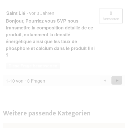
Saint Lié
·
vor 3 Jahren
0
Antworten
Bonjour, Pourriez vous SVP nous
transmettre la composition détaillé de ce
produit, notamment la densité
énergétique ainsi que les taux de
phosphore et calcium dans le produit fini
?
Diese Frage beantworten
1-10 von 13 Fragen
Zurück
◄
Weiter
►
Questions
Quest
Weitere passende Kategorien