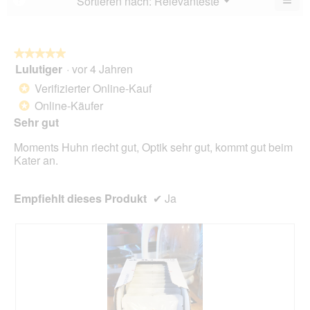
Sortieren nach:
Relevanteste
▼
5.
Wen
du
auf
die
folg
★★★★★
★★★★★
Scha
Lulutiger
·
vor 4 Jahren
5
klick
von
wird
Verifizierter Online-Kauf
*
der
5
unte
Online-Käufer
*
Sternen.
aufg
Sehr gut
Inhal
aktua
Moments Huhn riecht gut, Optik sehr gut, kommt gut beim
Kater an.
Empfiehlt dieses Produkt
✔
Ja