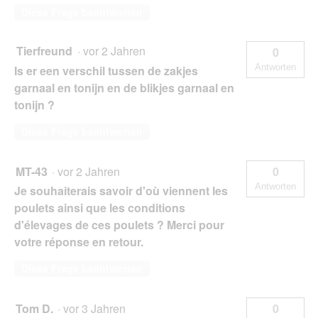
Diese Frage beantworten
Tierfreund
·
vor 2 Jahren
0
Antworten
Is er een verschil tussen de zakjes
garnaal en tonijn en de blikjes garnaal en
tonijn ?
Diese Frage beantworten
MT-43
·
vor 2 Jahren
0
Antworten
Je souhaiterais savoir d'où viennent les
poulets ainsi que les conditions
d'élevages de ces poulets ? Merci pour
votre réponse en retour.
Diese Frage beantworten
Tom D.
·
vor 3 Jahren
0