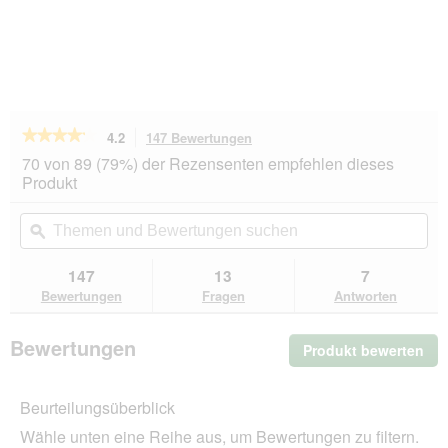
★★★★★
★★★★★
4.2
147 Bewertungen
Mit
dieser
4.2
70 von 89 (79%) der Rezensenten empfehlen dieses
von
Aktion
Produkt
5
navigierst
Sternen.
du
Themen
Th
Bewertungen
zu
und
ϙ
un
lesen
den
Bewertungen
Be
für
Bewertungen.
MOMENTS
suchen
su
147
13
7
Adult
Bewertungen
Fragen
Antworten
Thunfisch
mit
Sardinen
Bewertungen
Produkt bewerten
.
12x70
g
Mit
die
Beurteilungsüberblick
Akt
wir
Wähle unten eine Reihe aus, um Bewertungen zu filtern.
ein