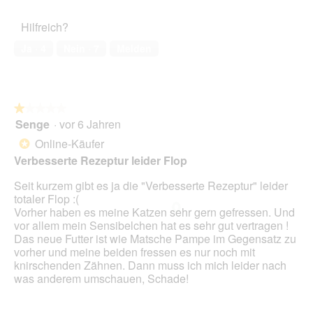
von
des
5
Haustiers,
Hilfreich?
1
von
Ja ·
4
Nein ·
7
Melden
5
★★★★★
★★★★★
Senge
·
vor 6 Jahren
1
von
Online-Käufer
*
5
Verbesserte Rezeptur leider Flop
Sternen.
Seit kurzem gibt es ja die "Verbesserte Rezeptur" leider
totaler Flop :(
Vorher haben es meine Katzen sehr gern gefressen. Und
vor allem mein Sensibelchen hat es sehr gut vertragen !
Das neue Futter ist wie Matsche Pampe im Gegensatz zu
vorher und meine beiden fressen es nur noch mit
knirschenden Zähnen. Dann muss ich mich leider nach
was anderem umschauen, Schade!