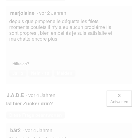
marjolaine
·
vor 2 Jahren
depuis que pimprenelle déguste les filets
moments poulets il n'y a eu aucun probléme ils
sont propres , bien emballés je suis satisfaite et
ma chatte encore plus
Hilfreich?
Ja ·
2
Nein ·
10
Melden
J.A.D.E
·
vor 4 Jahren
3
Antworten
Ist hier Zucker drin?
Diese Frage beantworten
bär2
·
vor 4 Jahren