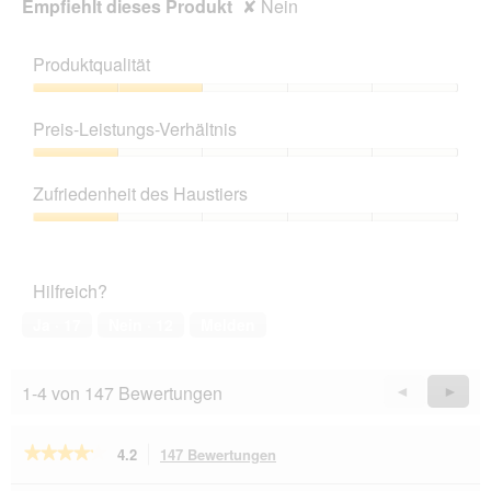
Empfiehlt dieses Produkt
✘
Nein
Produktqualität
Produktqualität,
2
Preis-Leistungs-Verhältnis
von
5
Preis-
Leistungs-
Zufriedenheit des Haustiers
Verhältnis,
1
Zufriedenheit
von
des
5
Haustiers,
Hilfreich?
1
von
Ja ·
17
Nein ·
12
Melden
5
1-4 von 147 Bewertungen
Zurück
◄
Weiter
►
Reviews
Revie
★★★★★
★★★★★
4.2
147 Bewertungen
Mit
dieser
4.2
von