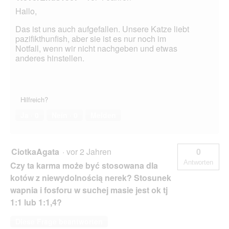
Hallo,
Das ist uns auch aufgefallen. Unsere Katze liebt
pazifikthunfish, aber sie ist es nur noch im
Notfall, wenn wir nicht nachgeben und etwas
anderes hinstellen.
Hilfreich?
Ja ·
0
Nein ·
0
Melden
CiotkaAgata
·
vor 2 Jahren
0
Antworten
Czy ta karma może być stosowana dla
kotów z niewydolnością nerek? Stosunek
wapnia i fosforu w suchej masie jest ok tj
1:1 lub 1:1,4?
Diese Frage beantworten