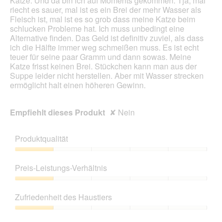
Katze. Und da bin ich auf Moments gekommen. Tja, mal
riecht es sauer, mal ist es ein Brei der mehr Wasser als
Fleisch ist, mal ist es so grob dass meine Katze beim
schlucken Probleme hat. Ich muss unbedingt eine
Alternative finden. Das Geld ist definitiv zuviel, als dass
ich die Hälfte immer weg schmeißen muss. Es ist echt
teuer für seine paar Gramm und dann sowas. Meine
Katze frisst keinen Brei. Stückchen kann man aus der
Suppe leider nicht herstellen. Aber mit Wasser strecken
ermöglicht halt einen höheren Gewinn.
Empfiehlt dieses Produkt
✘
Nein
Produktqualität
Produktqualität,
1
Preis-Leistungs-Verhältnis
von
5
Preis-
Leistungs-
Zufriedenheit des Haustiers
Verhältnis,
1
Zufriedenheit