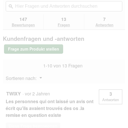
Aktion
Hier
Hie
5
navigierst
Fragen
ϙ
Fra
Sternen.
du
und
un
Bewertungen
zu
Antworten
Ant
147
13
7
lesen
den
durchsuchen
du
für
Bewertungen
Fragen
Antworten
Bewertungen.
MOMENTS
Adult
Kundenfragen und -antworten
Pazifikthunfisch
48x70
g
Frage zum Produkt stellen
1-10 von 13 Fragen
Menü
Sortieren nach:
▼
TWIXY
·
vor 2 Jahren
3
Antworten
Les personnes qui ont laissé un avis ont
écrit qu'ils avaient trouvés des os .la
remise en question existe
Diese Frage beantworten