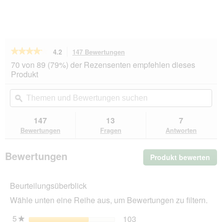
★★★★★
★★★★★
4.2
147 Bewertungen
Mit
dieser
4.2
70 von 89 (79%) der Rezensenten empfehlen dieses
von
Aktion
Produkt
5
navigierst
Sternen.
du
Themen
Th
Bewertungen
zu
und
ϙ
un
lesen
den
Bewertungen
Be
für
Bewertungen.
MOMENTS
suchen
su
147
13
7
Adult
Bewertungen
Fragen
Antworten
Pazifikthunfisch
48x70
g
Bewertungen
Produkt bewerten
.
Mit
die
Beurteilungsüberblick
Akt
wir
Wähle unten eine Reihe aus, um Bewertungen zu filtern.
ein
mo
5
Sterne
103
103 Bewertungen mit 5 
Auswählen, um nach Bewe
★