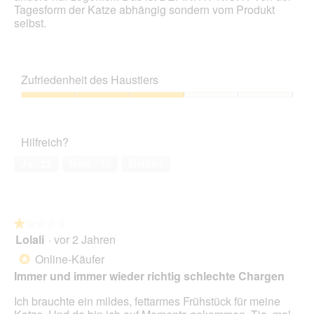
f
Tagesform der Katze abhängig sondern vom Produkt
e
n
selbst.
s
e
D
t
i
.
a
l
Zufriedenheit des Haustiers
o
g
Zufriedenheit
f
des
e
Haustiers,
Hilfreich?
l
3
d
von
Ja ·
22
Nein ·
10
Melden
g
5
e
ö
f
f
★★★★★
★★★★★
n
Lolali
·
vor 2 Jahren
1
e
von
Online-Käufer
*
t
5
Immer und immer wieder richtig schlechte Chargen
.
Sternen.
Ich brauchte ein mildes, fettarmes Frühstück für meine