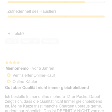
e
n
d
e
5
Preis-
i
g
i
l
Leistungs-
n
z
e
Zufriedenheit des Haustiers
d
Verhältnis,
m
u
s
g
4
o
Zufriedenheit
F
e
e
von
d
des
o
r
ö
5
a
Haustiers,
t
A
f
Hilfreich?
l
5
o
k
f
e
von
3
t
Ja ·
2
Nein ·
19
Melden
n
s
5
.
i
e
D
o
t
i
n
.
a
w
l
★★★★★
★★★★★
i
o
Memomemo
·
vor 5 Jahren
r
4
g
d
von
Verifizierter Online-Kauf
*
f
e
5
Online-Käufer
e
*
i
Sternen.
l
n
Gut aber Qualität nicht immer gleichbleibend
d
m
g
Ich bestelle immer online mehrere 12-er-Packs. Dabei
o
e
zeigt sich, dass die Qualität nicht immer gleichbleibend
d
ö
ist. Meine Katze frisst manche Chargen überaus gerne,
a
f
andere nur zögerlich. Das ist DEFINITIV NICHT von der
l