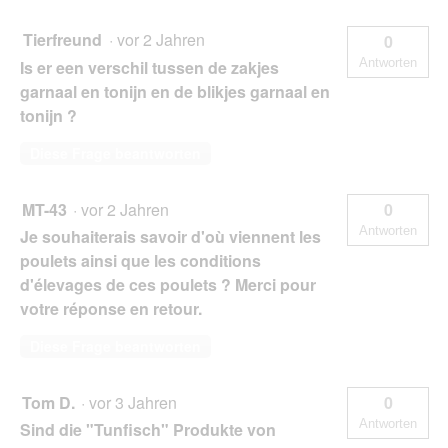
Tierfreund
·
vor 2 Jahren
0
Antworten
Is er een verschil tussen de zakjes
garnaal en tonijn en de blikjes garnaal en
tonijn ?
Diese Frage beantworten
MT-43
·
vor 2 Jahren
0
Antworten
Je souhaiterais savoir d'où viennent les
poulets ainsi que les conditions
d'élevages de ces poulets ? Merci pour
votre réponse en retour.
Diese Frage beantworten
Tom D.
·
vor 3 Jahren
0
Antworten
Sind die "Tunfisch" Produkte von