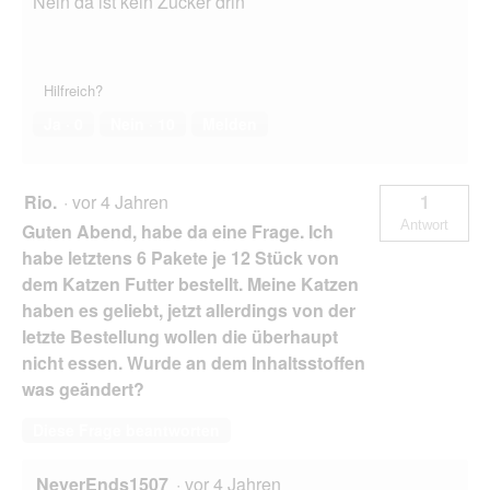
Nein da ist kein Zucker drin
Hilfreich?
Ja ·
0
Nein ·
10
Melden
Rio.
·
vor 4 Jahren
1
Antwort
Guten Abend, habe da eine Frage. Ich
habe letztens 6 Pakete je 12 Stück von
dem Katzen Futter bestellt. Meine Katzen
haben es geliebt, jetzt allerdings von der
letzte Bestellung wollen die überhaupt
nicht essen. Wurde an dem Inhaltsstoffen
was geändert?
Diese Frage beantworten
NeverEnds1507
·
vor 4 Jahren