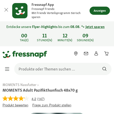
Fressnapf App
Fressnapf Friends:
Anzeigen
Mit Friends Vorteilsprogramm tierisch
sparen
Entdecke unsere
Flyer-Highlights
bis zum
08.08.
🐾
Jetzt sparen
00
11
12
09
TAG(E)
STUNDE(N)
MINUTE(N)
SEKUNDE(N)
MOMENTS Nassfutter
MOMENTS Adult Pazifikthunfisch 48x70 g
4.2
(147)
Produkt bewerten
Frage zum Produkt stellen