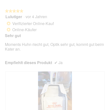
du
auf
die
folg
★★★★★
★★★★★
Scha
Lulutiger
·
vor 4 Jahren
5
klick
von
wird
Verifizierter Online-Kauf
*
der
5
unte
Online-Käufer
*
Sternen.
aufg
Sehr gut
Inhal
aktua
Moments Huhn riecht gut, Optik sehr gut, kommt gut beim
Kater an.
Empfiehlt dieses Produkt
✔
Ja