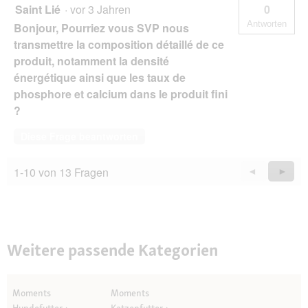
Saint Lié
·
vor 3 Jahren
0
Antworten
Bonjour, Pourriez vous SVP nous
transmettre la composition détaillé de ce
produit, notamment la densité
énergétique ainsi que les taux de
phosphore et calcium dans le produit fini
?
Diese Frage beantworten
1-10 von 13 Fragen
Zurück
◄
Weiter
►
Questions
Quest
Weitere passende Kategorien
Moments
Moments
Hundefutter
Katzenfutter