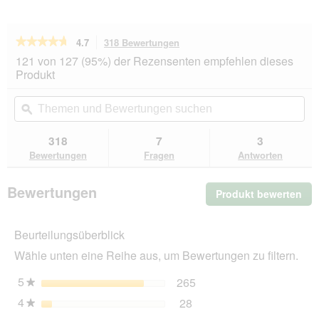
★★★★★
★★★★★
4.7
318 Bewertungen
Mit
dieser
4.7
121 von 127 (95%) der Rezensenten empfehlen dieses
von
Aktion
Produkt
5
navigierst
Sternen.
du
Themen
Th
Bewertungen
zu
und
ϙ
un
lesen
den
Bewertungen
Be
für
Bewertungen.
Miamor
suchen
su
318
7
3
Pastete
Bewertungen
Fragen
Antworten
Geflügelleber
24x85
g
Bewertungen
Produkt bewerten
.
Mit
die
Beurteilungsüberblick
Akt
wir
Wähle unten eine Reihe aus, um Bewertungen zu filtern.
ein
mo
5
Sterne
265
265 Bewertungen mit 5 
Auswählen, um nach Bewe
★
Dia
4
Sterne
28
geö
28 Bewertungen mit 4 St
Auswählen, um nach Bewer
★