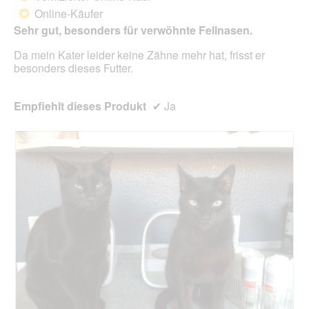
f
e
5
Online-Käufer
e
*
i
Sternen.
l
n
Sehr gut, besonders für verwöhnte Fellnasen.
d
m
g
Da mein Kater leider keine Zähne mehr hat, frisst er
o
e
besonders dieses Futter.
d
ö
a
f
l
f
Empfiehlt dieses Produkt
✔
Ja
e
n
s
e
D
t
i
.
a
l
o
g
f
e
l
d
g
e
ö
f