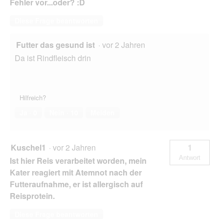
Fehler vor...oder? :D
Diese Frage beantworten
Futter das gesund ist
·
vor 2 Jahren
Da ist Rindfleisch drin
Hilfreich?
Ja ·
0
Nein ·
10
Melden
Kuschel1
·
vor 2 Jahren
1
Antwort
Ist hier Reis verarbeitet worden, mein
Kater reagiert mit Atemnot nach der
Futteraufnahme, er ist allergisch auf
Reisprotein.
Diese Frage beantworten