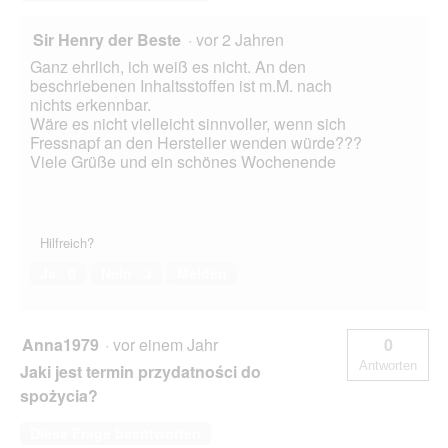
Sir Henry der Beste
·
vor 2 Jahren
Ganz ehrlich, ich weiß es nicht. An den
beschriebenen Inhaltsstoffen ist m.M. nach
nichts erkennbar.
Wäre es nicht vielleicht sinnvoller, wenn sich
Fressnapf an den Hersteller wenden würde???
Viele Grüße und ein schönes Wochenende
Hilfreich?
Ja ·
0
Nein ·
3
Melden
Anna1979
·
vor einem Jahr
0
Antworten
Jaki jest termin przydatności do
spożycia?
Diese Frage beantworten