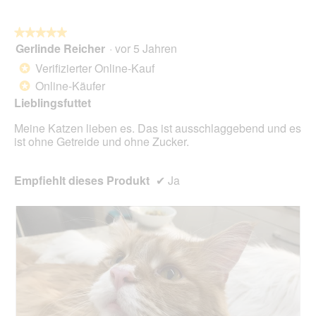
o
r
t
A
★★★★★
★★★★★
o
k
Gerlinde Reicher
·
vor 5 Jahren
5
1
t
von
.
i
Verifizierter Online-Kauf
*
5
o
Online-Käufer
*
Sternen.
n
Lieblingsfuttet
w
i
Meine Katzen lieben es. Das ist ausschlaggebend und es
r
ist ohne Getreide und ohne Zucker.
d
e
i
Empfiehlt dieses Produkt
✔
Ja
n
m
o
d
a
l
e
s
D
i