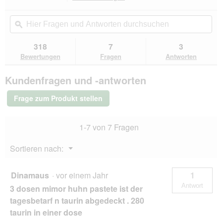
d
dieser
4.7
e
von
Aktion
Hier
Hie
i
5
navigierst
Fragen
ϙ
Fra
n
Sternen.
du
und
un
m
Bewertungen
zu
Antworten
Ant
318
7
3
lesen
o
den
durchsuchen
du
für
Bewertungen
Fragen
Antworten
d
Bewertungen.
Miamor
a
Pastete
l
Kundenfragen und -antworten
Geflügelleber
e
24x85
s
g
Frage zum Produkt stellen
D
i
a
1-7 von 7 Fragen
l
o
Menü
Sortieren nach:
g
▼
f
e
Dinamaus
·
vor einem Jahr
1
l
Antwort
3 dosen mimor huhn pastete ist der
d
g
tagesbetarf n taurin abgedeckt . 280
e
taurin in einer dose
ö