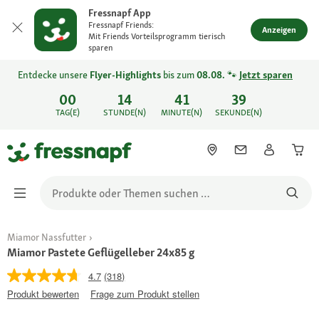
Fressnapf App
Fressnapf Friends:
Anzeigen
Mit Friends Vorteilsprogramm tierisch
sparen
Entdecke unsere
Flyer-Highlights
bis zum
08.08.
🐾
Jetzt sparen
00
14
41
39
TAG(E)
STUNDE(N)
MINUTE(N)
SEKUNDE(N)
Miamor Nassfutter
Miamor Pastete Geflügelleber 24x85 g
4.7
(318)
Produkt bewerten
Frage zum Produkt stellen