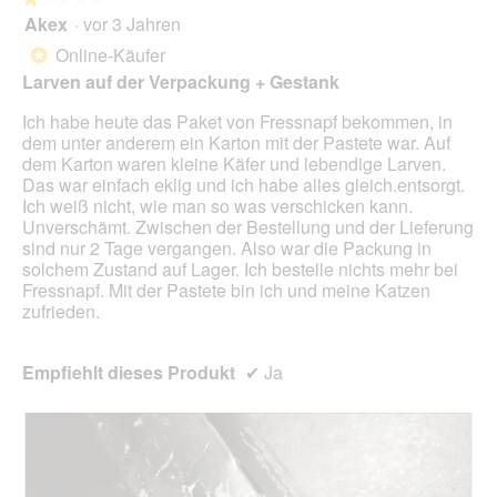
Scha
Akex
·
vor 3 Jahren
1
klick
von
wird
Online-Käufer
*
der
5
unte
Larven auf der Verpackung + Gestank
Sternen.
aufg
Inhal
Ich habe heute das Paket von Fressnapf bekommen, in
aktua
dem unter anderem ein Karton mit der Pastete war. Auf
dem Karton waren kleine Käfer und lebendige Larven.
Das war einfach eklig und ich habe alles gleich.entsorgt.
Ich weiß nicht, wie man so was verschicken kann.
Unverschämt. Zwischen der Bestellung und der Lieferung
sind nur 2 Tage vergangen. Also war die Packung in
solchem Zustand auf Lager. Ich bestelle nichts mehr bei
Fressnapf. Mit der Pastete bin ich und meine Katzen
zufrieden.
Empfiehlt dieses Produkt
✔
Ja