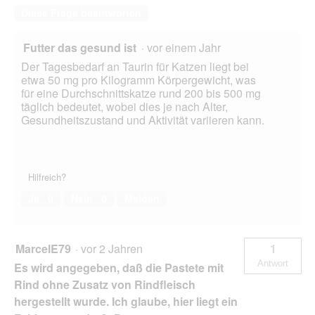
f
Diese Frage beantworten
f
n
e
Futter das gesund ist
·
vor einem Jahr
t
Der Tagesbedarf an Taurin für Katzen liegt bei
.
etwa 50 mg pro Kilogramm Körpergewicht, was
für eine Durchschnittskatze rund 200 bis 500 mg
täglich bedeutet, wobei dies je nach Alter,
Gesundheitszustand und Aktivität variieren kann.
Hilfreich?
Ja ·
0
Nein ·
0
Melden
MarcelE79
·
vor 2 Jahren
1
Antwort
Es wird angegeben, daß die Pastete mit
Rind ohne Zusatz von Rindfleisch
hergestellt wurde. Ich glaube, hier liegt ein