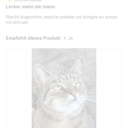
r
Lecker meint die mieze
d
e
Riecht angenehm, weiche pastete mit einiges an sosse
i
mit drinnen
n
m
o
Empfiehlt dieses Produkt
✔
Ja
d
a
l
e
s
D
i
a
l
o
g
f
e
l
d
g
e