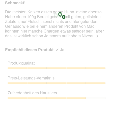
o
k
Schmeckt!
1
t
.
i
Die meisten Katzen essen gerne Huhn, meine ebenso.
o
Habe einen 100g Beutel gesucht mit guten, gelisteten
n
Zutaten, nur Fleisch, sonst nichts und hier gefunden.
w
Genauso wie bei einem anderen Produkt von Mac
i
könnten hier manche Chargen etwas saftiger sein, aber
r
das ist wirklich schon Jammern auf hohem Niveau ;)
d
e
Empfiehlt dieses Produkt
✔
Ja
i
n
m
Produktqualität
o
d
Produktqualität,
a
5
Preis-Leistungs-Verhältnis
l
von
e
5
Preis-
s
Leistungs-
Zufriedenheit des Haustiers
D
Verhältnis,
i
5
Zufriedenheit
a
von
des
l
5
Haustiers,
o