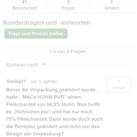
41
4
1
lesen
den
durchsuchen
du
für
Bewertungen
Fragen
Antwort
Bewertungen.
MAC's
Nassfutter
Kundenfragen und -antworten
Katze
Adult
Rind
Frage zum Produkt stellen
und
Kalb
12x100
1-4 von 4 Fragen
g
Menü
Sortieren nach:
▼
Smilla21
·
vor 3 Jahren
1
Antwort
Bevor die Verpackung geändert wurde,
hatte „ MACs HUHN PUR“ einen
Fleischanteil von 98,9% Huhn. Nun heißt
es „Hühnchen pur“ und hat nur noch
70% Fleischanteil. Dann wurde doch auch
die Rezeptur geändert und nicht nur das
Design der Verpackung?