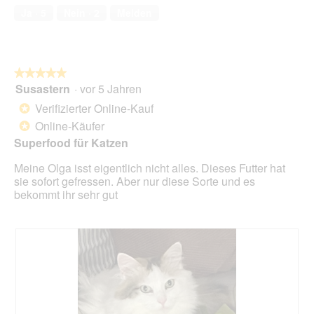
n
a
e
Ja ·
5
Nein ·
2
Melden
m
ï
s
o
a
e
d
e
r
a
t
A
★★★★★
★★★★★
l
O
k
Susastern
·
vor 5 Jahren
e
5
l
t
s
von
i
i
Verifizierter Online-Kauf
*
D
5
v
o
Online-Käufer
*
i
Sternen.
e
n
a
Superfood für Katzen
r
w
l
i
Meine Olga isst eigentlich nicht alles. Dieses Futter hat
o
r
sie sofort gefressen. Aber nur diese Sorte und es
g
d
bekommt ihr sehr gut
f
e
e
i
l
n
d
m
g
o
e
d
ö
a
f
l
f
e