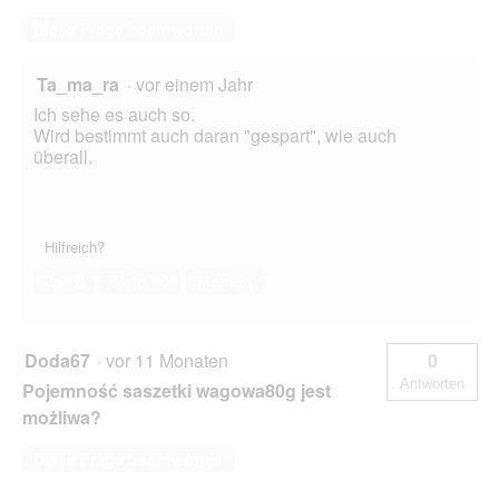
Diese Frage beantworten
Ta_ma_ra
·
vor einem Jahr
Ich sehe es auch so.
Wird bestimmt auch daran "gespart", wie auch
überall.
Hilfreich?
Ja ·
0
Nein ·
0
Melden
Doda67
·
vor 11 Monaten
0
Antworten
Pojemność saszetki wagowa80g jest
możliwa?
Diese Frage beantworten