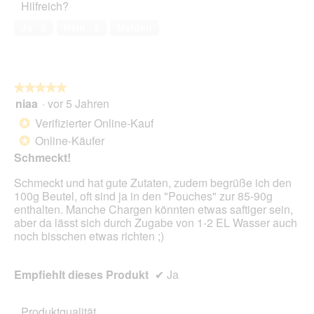
Hilfreich?
4
g
von
f
Ja ·
6
Nein ·
2
Melden
5
e
l
d
g
★★★★★
★★★★★
e
niaa
·
vor 5 Jahren
ö
5
f
von
Verifizierter Online-Kauf
*
f
5
Online-Käufer
*
n
Sternen.
Schmeckt!
e
t
Schmeckt und hat gute Zutaten, zudem begrüße ich den
.
100g Beutel, oft sind ja in den "Pouches" zur 85-90g
enthalten. Manche Chargen könnten etwas saftiger sein,
aber da lässt sich durch Zugabe von 1-2 EL Wasser auch
noch bisschen etwas richten ;)
Empfiehlt dieses Produkt
✔
Ja
Produktqualität