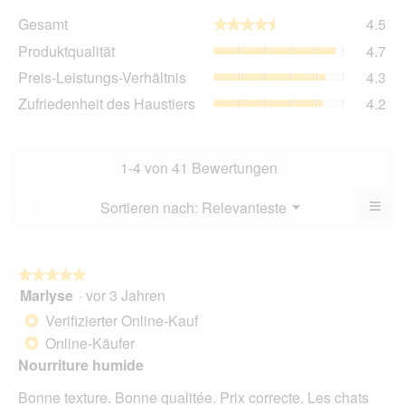
Ge
Gesamt
4.5
★★★★★
★★★★★
Dur
Pro
Produktqualität
4.7
Bew
Dur
4.5
Pre
Preis-Leistungs-Verhältnis
4.3
Bew
von
Lei
4.7
Zuf
Zufriedenheit des Haustiers
4.2
5.
Ver
von
des
Dur
5.
Hau
Bew
Dur
4.3
Bew
1-4 von 41 Bewertungen
von
4.2
5.
von
≡
Menü
Sortieren nach:
Relevanteste
?
▼
5.
Wen
du
auf
die
folg
★★★★★
★★★★★
Scha
Marlyse
·
vor 3 Jahren
5
klick
von
wird
Verifizierter Online-Kauf
*
der
5
unte
Online-Käufer
*
Sternen.
aufg
Nourriture humide
Inhal
aktua
Bonne texture. Bonne qualitée. Prix correcte. Les chats