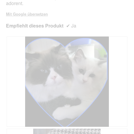
adorent.
Mit Google übersetzen
Empfiehlt dieses Produkt
✔
Ja
B
F