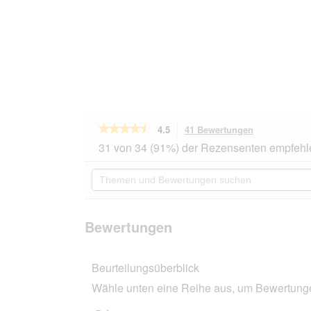
★★★★★
★★★★★
4.5
41 Bewertungen
Mit
dieser
4.5
31 von 34 (91%) der Rezensenten empfehl
von
Aktion
5
navigierst
Themen
Sternen.
du
und
Bewertungen
zu
Bewertungen
lesen
den
suchen
für
Bewertungen
MAC's
Bewertungen
Nassfutter
Katze
Adult
Beurteilungsüberblick
Kaninchen
und
Wähle unten eine Reihe aus, um Bewertungen
Geflügel
12x100
g