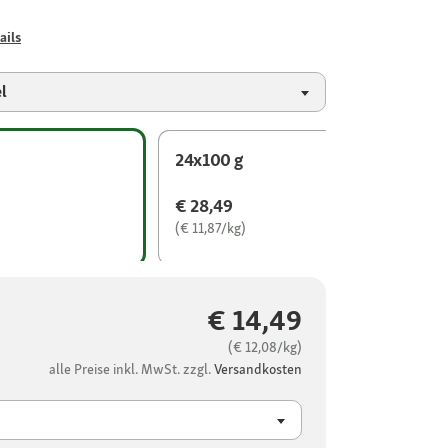
ails
l
24x100 g
€ 28,49
(€ 11,87/kg)
€ 14,49
(€ 12,08/kg)
alle Preise inkl. MwSt. zzgl.
Versandkosten