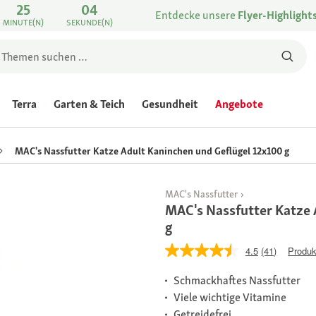
25
04
Entdecke unsere
Flyer-Highlight
MINUTE(N)
SEKUNDE(N)
Terra
Garten & Teich
Gesundheit
Angebote
MAC's Nassfutter Katze Adult Kaninchen und Geflügel 12x100 g
MAC's Nassfutter
MAC's Nassfutter Katze 
g
4.5
(41)
Produk
Schmackhaftes Nassfutter
Viele wichtige Vitamine
Getreidefrei