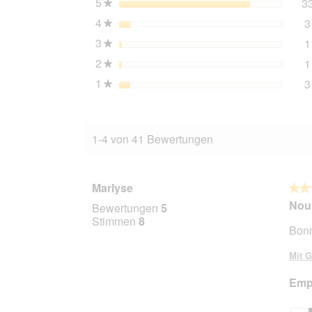
5
Sterne
3
★
4
Sterne
3
★
3
Sterne
1
★
2
Sterne
1
★
1
Sterne
3
★
1-4 von 41 Bewertungen
Marlyse
★★
★★
5
Nour
Bewertungen
5
von
Stimmen
8
Bonn
5
Stern
Mit G
Empf