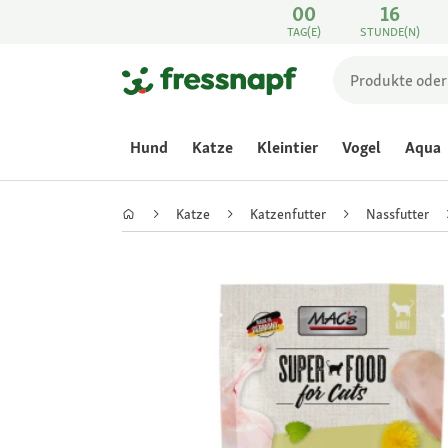
00
16
TAG(E)
STUNDE(N)
Hund
Katze
Kleintier
Vogel
Aqua
Katze
Katzenfutter
Nassfutter