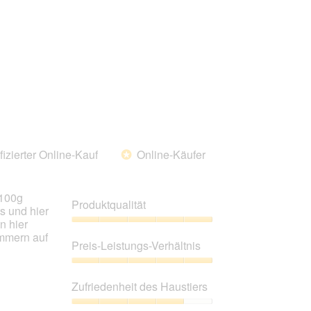
fizierter Online-Kauf
Online-Käufer
*
 100g
Produktqualität
ts und hier
n hier
Produktqualität,
ammern auf
5
Preis-Leistungs-Verhältnis
von
5
Preis-
Leistungs-
Zufriedenheit des Haustiers
Verhältnis,
5
Zufriedenheit