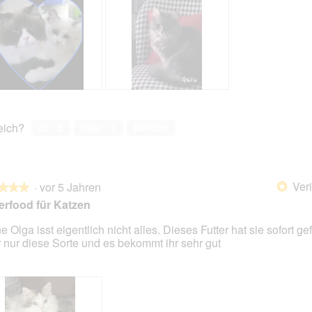
A
F
p
o
o
t
reich?
Ja ·
5
Nein ·
2
Melden
p
o
h
M
i
i
s
t
Veri
·
vor 5 Jahren
,
d
*
★★★
★★★
G
i
rfood für Katzen
a
e
ï
s
e Olga isst eigentlich nicht alles. Dieses Futter hat sie sofort ge
a
e
 nur diese Sorte und es bekommt ihr sehr gut
en.
e
r
t
A
O
k
l
t
i
i