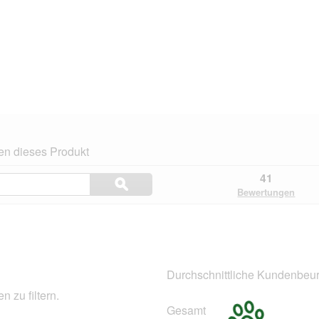
en dieses Produkt
Themen
41
ϙ
und
Suchen
Bewertungen
Bewertungen
suchen
.
Durchschnittliche Kundenbeur
 zu filtern.
Gesamt