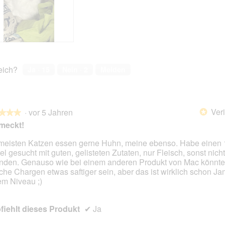
v
o
e
n
r
w
i
r
d
e
reich?
Ja ·
15
Nein ·
2
Melden
i
n
m
o
Veri
d
·
vor 5 Jahren
*
★★★
★★★
a
meckt!
l
e
meisten Katzen essen gerne Huhn, meine ebenso. Habe einen
s
el gesucht mit guten, gelisteten Zutaten, nur Fleisch, sonst nich
en.
D
nden. Genauso wie bei einem anderen Produkt von Mac könnte
i
he Chargen etwas saftiger sein, aber das ist wirklich schon J
a
m Niveau ;)
l
o
g
iehlt dieses Produkt
✔
Ja
f