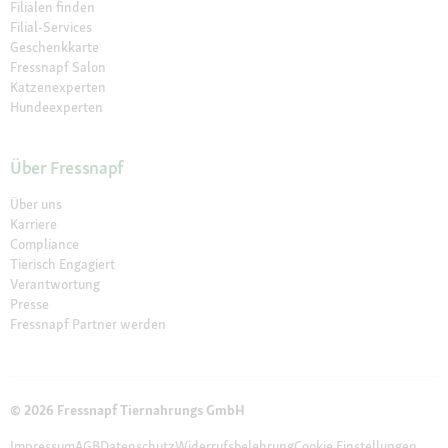
Filialen finden
Filial-Services
Geschenkkarte
Fressnapf Salon
Katzenexperten
Hundeexperten
Über Fressnapf
Über uns
Karriere
Compliance
Tierisch Engagiert
Verantwortung
Presse
Fressnapf Partner werden
© 2026 Fressnapf Tiernahrungs GmbH
Impressum
AGB
Datenschutz
Widerrufsbelehrung
Cookie Einstellungen