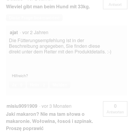
l
Antwort
Wieviel gibt man beim Hund mit 33kg.
d
g
Diese Frage beantworten
e
ö
f
ajat
·
vor 2 Jahren
f
Die Fütterungsempfehlung ist in der
n
Beschreibung angegeben, Sie finden diese
e
direkt unter dem Reiter mit den Produktdetails. :-)
t
.
Hilfreich?
Ja ·
0
Nein ·
2
Melden
misiu9091909
·
vor 3 Monaten
0
Antworten
Jaki makaron? Nie ma tam słowa o
makaronie. Wołowina, łosoś i szpinak.
Proszę poprawić