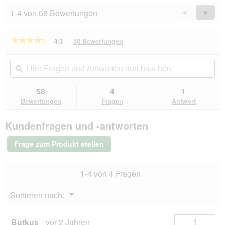
i
n
1-4 von 58 Bewertungen
Zurück
◄
Weiter
►
a
w
Reviews
Revie
l
i
o
r
★★★★★
★★★★★
4.3
58 Bewertungen
Mit
g
d
dieser
4.3
f
e
von
Aktion
Hier
Hie
e
i
5
navigierst
Fragen
ϙ
Fra
l
n
Sternen.
du
und
un
d
m
Bewertungen
zu
Antworten
Ant
g
58
4
1
lesen
o
den
durchsuchen
du
e
für
Bewertungen
Fragen
Antwort
d
Bewertungen.
MAC's
ö
a
Nassfutter
f
l
Kundenfragen und -antworten
Hund
f
e
Adult
n
s
Pute
Frage zum Produkt stellen
e
und
D
Heidelbeeren
t
i
6x800
.
a
1-4 von 4 Fragen
g
l
o
Menü
Sortieren nach:
g
▼
f
e
Butkus
·
vor 2 Jahren
1