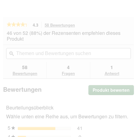
★★★★★
★★★★★
4.3
58 Bewertungen
Mit
dieser
4.3
46 von 52 (88%) der Rezensenten empfehlen dieses
von
Aktion
Produkt
5
navigierst
Sternen.
du
Themen
Th
Bewertungen
zu
und
ϙ
un
lesen
den
Bewertungen
Be
für
Bewertungen.
MAC's
suchen
su
58
4
1
Nassfutter
Bewertungen
Fragen
Antwort
Hund
Adult
Pute
Bewertungen
Produkt bewerten
.
und
Heidelbeeren
Mit
6x800
die
g
Beurteilungsüberblick
Akt
wir
Wähle unten eine Reihe aus, um Bewertungen zu filtern.
ein
mo
5
Sterne
41
41 Bewertungen mit 5 St
Auswählen, um nach Bewer
★
Dia
4
Sterne
9
geö
★