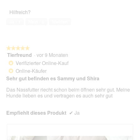
des
n
i
e
Haustiers,
m
m
s
Hilfreich?
5
o
m
e
von
d
e
r
Ja ·
1
Nein ·
0
Melden
5
a
r
A
l
a
k
e
u
t
s
f
i
D
★★★★★
★★★★★
'
o
i
Tierfreund
·
vor 9 Monaten
5
s
n
a
von
G
w
Verifizierter Online-Kauf
*
l
5
a
i
Online-Käufer
*
o
Sternen.
s
r
Sehr gut befinden es Sammy und Shira
g
s
d
f
i
e
Das Nassfutter riecht schon beim öffnen sehr gut. Meine
e
g
i
Hunde lieben es und vertragen es auch sehr gut
l
e
n
d
h
m
g
e
o
Empfiehlt dieses Produkt
✔
Ja
e
n
d
ö
a
f
l
f
e
n
s