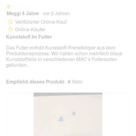
die
folg
★★★★★
★★★★★
Scha
Meggi 4 Jahre
·
vor 2 Jahren
1
klick
von
wird
Verifizierter Online-Kauf
*
der
5
unte
Online-Käufer
*
Sternen.
aufg
Kunststoff im Futter
Inhal
aktua
Das Futter enthält Kunststoff-Fremdkörper aus dem
Produktionsprozess. Wir haben schon mehrfach blaue
Kunststoffteile in verschiedenen MAC‘s Futtersorten
gefunden.
Empfiehlt dieses Produkt
✘
Nein