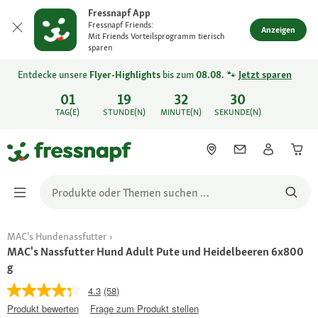
Fressnapf App
Fressnapf Friends:
Anzeigen
Mit Friends Vorteilsprogramm tierisch
sparen
Entdecke unsere
Flyer-Highlights
bis zum
08.08.
🐾
Jetzt sparen
01
19
32
30
TAG(E)
STUNDE(N)
MINUTE(N)
SEKUNDE(N)
MAC's Hundenassfutter
MAC's Nassfutter Hund Adult Pute und Heidelbeeren 6x800
g
4.3
(58)
Produkt bewerten
Frage zum Produkt stellen