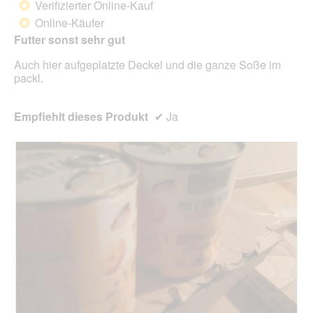
Verifizierter Online-Kauf
*
f
e
5
Online-Käufer
e
*
i
Sternen.
l
n
Futter sonst sehr gut
d
m
g
Auch hier aufgeplatzte Deckel und die ganze Soße im
o
e
packl.
d
ö
a
f
l
f
Empfiehlt dieses Produkt
✔
Ja
e
n
s
e
D
t
i
.
a
l
o
g
f
e
l
d
g
e
ö