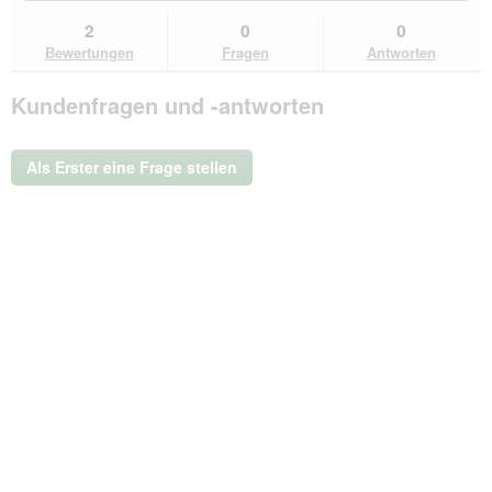
du
und
un
Bewertungen
zu
Antworten
Ant
2
0
0
lesen
den
durchsuchen
du
für
Bewertungen
Fragen
Antworten
Bewertungen.
Knuffelwuff
Damen
Kundenfragen und -antworten
Softshell
Jacke
Manhattan
khaki
Als Erster eine Frage stellen
36