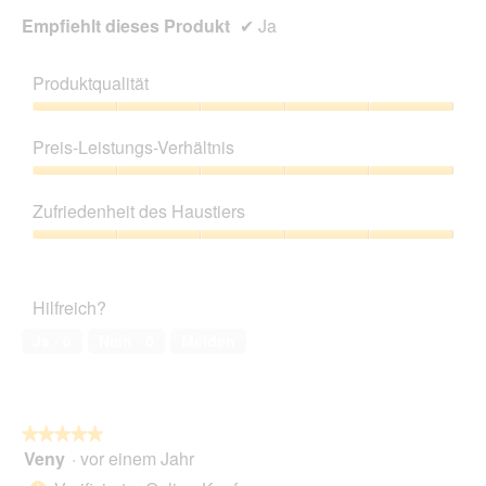
Empfiehlt dieses Produkt
✔
Ja
Produktqualität
Produktqualität,
5
Preis-Leistungs-Verhältnis
von
5
Preis-
Leistungs-
Zufriedenheit des Haustiers
Verhältnis,
5
Zufriedenheit
von
des
5
Haustiers,
Hilfreich?
5
von
Ja ·
0
Nein ·
0
Melden
5
★★★★★
★★★★★
Veny
·
vor einem Jahr
5
von