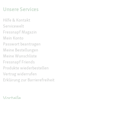
Unsere Services
Hilfe & Kontakt
Servicewelt
Fressnapf Magazin
Mein Konto
Passwort beantragen
Meine Bestellungen
Meine Wunschliste
Fressnapf Friends
Produkte wiederbestellen
Vertrag widerrufen
Erklärung zur Barrierefreiheit
Vorteile
Aktuelle Angebote
Exklusiv bei Fressnapf
Vet Diäten
Newsletter
Lieferung in 1-3 Tagen