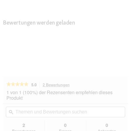
Bewertungen werden geladen
★★★★★
★★★★★
5.0
2 Bewertungen
Mit
dieser
5
1 von 1 (100%) der Rezensenten empfehlen dieses
von
Aktion
Produkt
5
navigierst
Sternen.
du
Themen
Th
Bewertungen
zu
und
ϙ
un
lesen
den
Bewertungen
Be
für
Bewertungen.
Knuffelwuff
suchen
su
2
0
0
Damen
Bewertungen
Fragen
Antworten