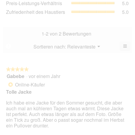
Pre
Preis-Leistungs-Verhältnis
5.0
Bew
von
Lei
5
Zuf
Zufriedenheit des Haustiers
5.0
5.
Ver
von
des
Dur
5.
Hau
Bew
Dur
5
Bew
1-2 von 2 Bewertungen
von
5
5.
von
≡
Menü
Sortieren nach:
Relevanteste
?
▼
5.
Wen
du
auf
die
folg
★★★★★
★★★★★
Scha
Gabebe
·
vor einem Jahr
5
klick
von
wird
Online-Käufer
*
der
5
unte
Tolle Jacke
Sternen.
aufg
Inhal
Ich habe eine Jacke für den Sommer gesucht, die aber
aktua
auch mal an kühleren Tagen etwas wärmt. Diese Jacke
ist perfekt. Auch etwas länger als auf dem Foto. Größe
ein Tick zu groß. Aber o passt sogar nochmal im Herbst
ein Pullover drunter.