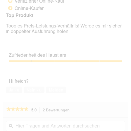
Verifizierter Online-Kauf
*
5
Online-Käufer
*
Sternen.
Top Produkt
Toooles Preis-Leistungs-Verhältnis! Werde es mir sicher
in doppelter Ausführung holen
Zufriedenheit des Haustiers
Zufriedenheit
des
Haustiers,
Hilfreich?
5
von
Ja ·
0
Nein ·
0
Melden
5
★★★★★
★★★★★
5.0
2 Bewertungen
Mit
dieser
5
von
Aktion
Hier
Hie
5
navigierst
Fragen
ϙ
Fra
Sternen.