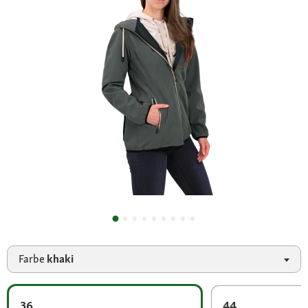
Farbe
khaki
36
44