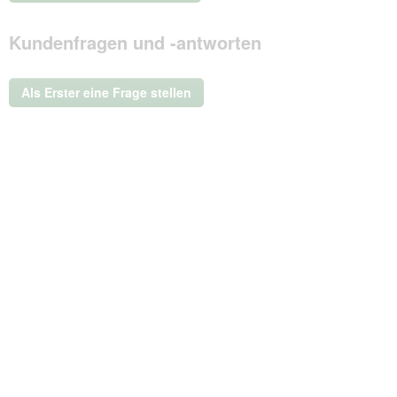
.
Mit
Kundenfragen und -antworten
dieser
Aktion
wird
ein
Als Erster eine Frage stellen
modales
Dialogfeld
geöffnet.