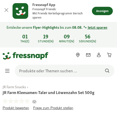
Fressnapf App
Fressnapf Friends:
Anzeigen
Mit Friends Vorteilsprogramm tierisch
sparen
Entdecke unsere
Flyer-Highlights
bis zum
08.08.
🐾
Jetzt sparen
01
19
09
56
TAG(E)
STUNDE(N)
MINUTE(N)
SEKUNDE(N)
JR Farm Snacks
JR Farm Kleesamen-Taler und Löwenzahn Set 500g
(0)
Produkt bewerten
Frage zum Produkt stellen