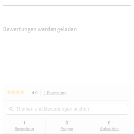
Bewertungen werden geladen
★★★★★
★★★★★
4.0
1 Bewertung
Mit
dieser
4
von
Aktion
Themen
Th
5
navigierst
und
ϙ
un
Sternen.
du
Bewertungen
Be
Bewertungen
zu
suchen
su
1
3
0
lesen
den
für
Bewertung
Fragen
Antworten
Bewertungen.
Hunter