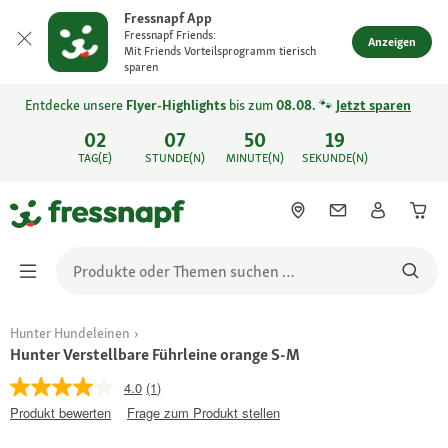
Fressnapf App
Fressnapf Friends:
Anzeigen
Mit Friends Vorteilsprogramm tierisch
sparen
Entdecke unsere
Flyer-Highlights
bis zum
08.08.
🐾
Jetzt sparen
02
07
50
19
TAG(E)
STUNDE(N)
MINUTE(N)
SEKUNDE(N)
Hunter Hundeleinen
Hunter Verstellbare Führleine orange S-M
4.0
(1)
Produkt bewerten
Frage zum Produkt stellen