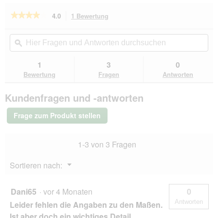
★★★★★
★★★★★
4.0
1 Bewertung
Mit
dieser
4
von
Aktion
Hier
Hie
5
navigierst
Fragen
ϙ
Fra
Sternen.
du
und
un
Bewertungen
zu
Antworten
Ant
1
3
0
lesen
den
durchsuchen
du
für
Bewertung
Fragen
Antworten
Bewertungen.
Hunter
Verstellbare
Kundenfragen und -antworten
Führleine
orange
S-
Frage zum Produkt stellen
M
1-3 von 3 Fragen
Menü
Sortieren nach:
▼
Dani65
·
vor 4 Monaten
0
Antworten
Leider fehlen die Angaben zu den Maßen.
Ist aber doch ein wichtiges Detail.