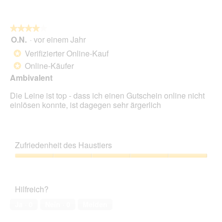
Dur
5.
Bew
5
★★★★★
★★★★★
von
O.N.
·
vor einem Jahr
4
5.
von
Verifizierter Online-Kauf
*
5
Online-Käufer
*
Sternen.
Ambivalent
Die Leine ist top - dass ich einen Gutschein online nicht
einlösen konnte, ist dagegen sehr ärgerlich
Zufriedenheit des Haustiers
Zufriedenheit
des
Haustiers,
Hilfreich?
5
von
Ja ·
0
Nein ·
0
Melden
5