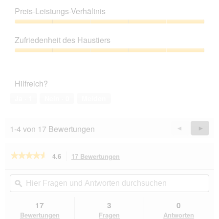
5
Preis-Leistungs-Verhältnis
von
5
Preis-
Leistungs-
Zufriedenheit des Haustiers
Verhältnis,
5
Zufriedenheit
von
des
5
Haustiers,
Hilfreich?
5
von
Ja ·
1
Nein ·
0
Melden
5
1-4 von 17 Bewertungen
Zurück
◄
Weiter
►
Reviews
Revie
★★★★★
★★★★★
4.6
17 Bewertungen
Mit
dieser
4.6
von
Aktion
Hier
Hie
5
navigierst
Fragen
ϙ
Fra
Sternen.
du
und
un
Bewertungen
zu
Antworten
Ant
17
3
0
lesen
den
durchsuchen
du
für
Bewertungen
Fragen
Antworten