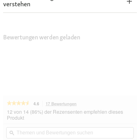
verstehen
Bewertungen werden geladen
★★★★★
★★★★★
4.6
17 Bewertungen
Mit
dieser
4.6
12 von 14 (86%) der Rezensenten empfehlen dieses
von
Aktion
Produkt
5
navigierst
Sternen.
du
Themen
Th
Bewertungen
zu
und
ϙ
un
lesen
den
Bewertungen
Be
für