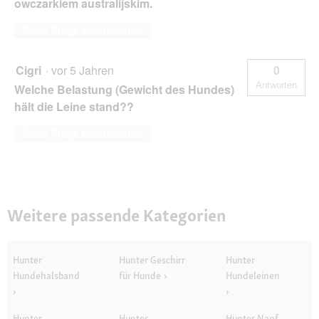
owczarkiem australijskim.
Diese Frage beantworten
Cigri
·
vor 5 Jahren
0
Antworten
Welche Belastung (Gewicht des Hundes)
hält die Leine stand??
Diese Frage beantworten
Weitere passende Kategorien
Hunter
Hunter Geschirr
Hunter
Hundehalsband
für Hunde
Hundeleinen
Hunter
Hunter
Hunter Napf