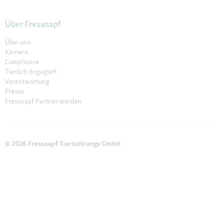
Über Fressnapf
Über uns
Karriere
Compliance
Tierisch Engagiert
Verantwortung
Presse
Fressnapf Partner werden
© 2026 Fressnapf Tiernahrungs GmbH
Impressum
AGB
Datenschutz
Widerrufsbelehrung
Cookie Einstellungen
Die genannten Preise gelten nur für den Fressnapf-Online-Shop in
Österreich der Fressnapf Tiernahrungs GmbH; alle Preisangaben in EUR
inkl. gesetzl. MwSt. Wir weisen darauf hin, dass unser Online-Sortiment