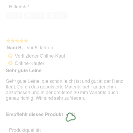
ö
5
a
Haustiers,
t
A
f
Hilfreich?
l
5
o
k
f
e
von
3
t
Ja ·
1
Nein ·
0
Melden
n
s
5
.
i
e
D
o
t
i
n
.
a
w
l
★★★★★
★★★★★
i
o
Nani B.
·
vor 5 Jahren
r
5
g
d
von
Verifizierter Online-Kauf
*
f
e
5
Online-Käufer
e
*
i
Sternen.
l
n
Sehr gute Leine
d
m
g
Sehr gute Leine, die schön leicht ist und gut in der Hand
o
e
liegt. Durch das gepolsterte Material sehr angenehm
d
ö
anzufassen und in der breiteren 20 mm Variante auch
a
f
genau richtig. Wir sind sehr zufrieden.
l
f
e
n
s
e
Empfiehlt dieses Produkt
✔
Ja
D
t
i
.
a
Produktqualität
l