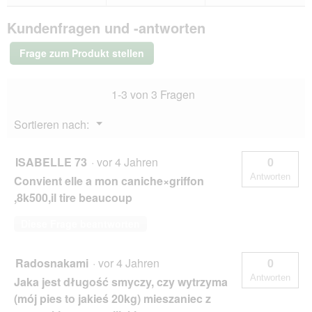
Bewertungen.
Hunter
Verstellbare
Kundenfragen und -antworten
Führleine
Neopren
schwarz/
Frage zum Produkt stellen
grau
2,5
cm,
1-3 von 3 Fragen
3
m
Menü
Sortieren nach:
▼
ISABELLE 73
·
vor 4 Jahren
0
Antworten
Convient elle a mon caniche×griffon
,8k500,il tire beaucoup
Diese Frage beantworten
Radosnakami
·
vor 4 Jahren
0
Antworten
Jaka jest długość smyczy, czy wytrzyma
(mój pies to jakieś 20kg) mieszaniec z