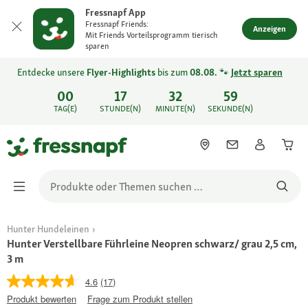
Fressnapf App
Fressnapf Friends:
Anzeigen
Mit Friends Vorteilsprogramm tierisch
sparen
Entdecke unsere
Flyer-Highlights
bis zum
08.08.
🐾
Jetzt sparen
00
17
32
59
TAG(E)
STUNDE(N)
MINUTE(N)
SEKUNDE(N)
Hunter Hundeleinen
Hunter Verstellbare Führleine Neopren schwarz/ grau 2,5 cm,
3 m
4.6
(17)
Produkt bewerten
Frage zum Produkt stellen