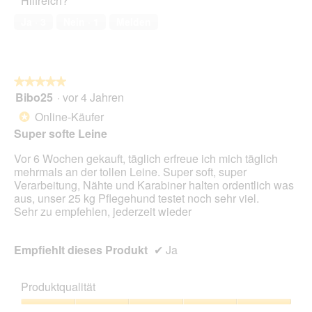
Hilfreich?
Ja ·
3
Nein ·
1
Melden
★★★★★
★★★★★
Bibo25
·
vor 4 Jahren
5
von
Online-Käufer
*
5
Super softe Leine
Sternen.
Vor 6 Wochen gekauft, täglich erfreue ich mich täglich
mehrmals an der tollen Leine. Super soft, super
Verarbeitung, Nähte und Karabiner halten ordentlich was
aus, unser 25 kg Pflegehund testet noch sehr viel.
Sehr zu empfehlen, jederzeit wieder
Empfiehlt dieses Produkt
✔
Ja
Produktqualität
Produktqualität,