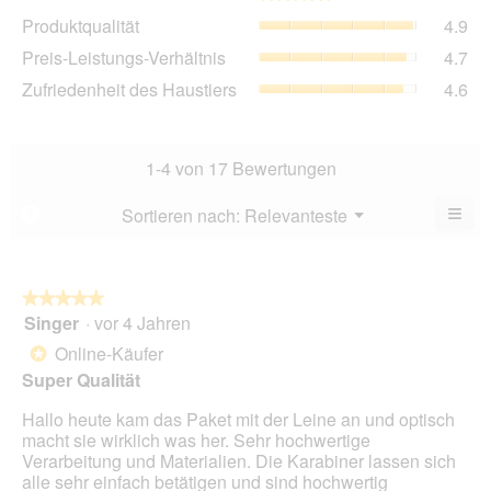
Dur
Pro
Produktqualität
4.9
Bew
Dur
4.6
Pre
Preis-Leistungs-Verhältnis
4.7
Bew
von
Lei
4.9
Zuf
Zufriedenheit des Haustiers
4.6
5.
Ver
von
des
Dur
5.
Hau
Bew
Dur
4.7
Bew
1-4 von 17 Bewertungen
von
4.6
5.
von
≡
Menü
Sortieren nach:
Relevanteste
?
▼
5.
Wen
du
auf
die
folg
★★★★★
★★★★★
Scha
Singer
·
vor 4 Jahren
5
klick
von
wird
Online-Käufer
*
der
5
unte
Super Qualität
Sternen.
aufg
Inhal
Hallo heute kam das Paket mit der Leine an und optisch
aktua
macht sie wirklich was her. Sehr hochwertige
Verarbeitung und Materialien. Die Karabiner lassen sich
alle sehr einfach betätigen und sind hochwertig