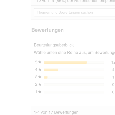
12 von 14 (86%) der Rezensenten empfehl
von
Aktion
5
navigierst
Themen
Sternen.
du
und
Bewertungen
zu
Bewertungen
lesen
den
suchen
für
Bewertungen
Hunter
Bewertungen
Verstellbare
Führleine
Neopren
Beurteilungsüberblick
pfirsich
1,5
Wähle unten eine Reihe aus, um Bewertungen
cm,
2
m
5
Sterne
1
★
4
Sterne
4
★
3
Sterne
1
★
2
Sterne
0
★
1
Sterne
0
★
1-4 von 17 Bewertungen