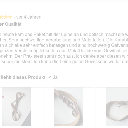
·
vor 4 Jahren
★★★
★★★
r Qualität
o heute kam das Paket mit der Leine an und optisch macht sie w
her. Sehr hochwertige Verarbeitung und Materialien. Die Karab
en.
en sich alle sehr einfach betätigen und sind hochwertig Galvanisi
ganzen Verstellmöglichkeiten aus Metall ist sie vom Gewicht se
nehm. Der Praxistest steht noch aus. Ich denke aber diesen wir
 super meistern. Ich kann die Leine guten Gewissens weiter em
iehlt dieses Produkt
✔
Ja