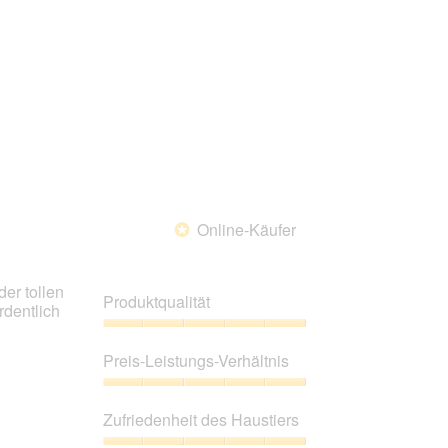
5
Online-Käufer
*
er tollen
Produktqualität
rdentlich
Produktqualität,
5
Preis-Leistungs-Verhältnis
von
5
Preis-
Leistungs-
Zufriedenheit des Haustiers
Verhältnis,