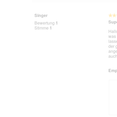
Singer
★★
★★
5
Supe
Bewertung
1
von
Stimme
1
Hall
5
was 
Stern
lass
der 
ange
auch
Empf