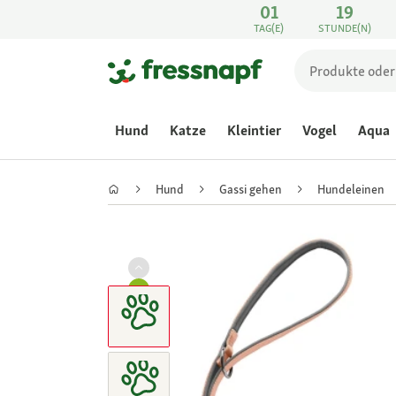
01
19
TAG(E)
STUNDE(N)
Hund
Katze
Kleintier
Vogel
Aqua
Hund
Gassi gehen
Hundeleinen