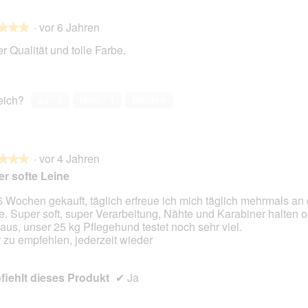
i
i
n
n
·
vor 6 Jahren
★★★
★★★
m
m
o
o
r Qualität und tolle Farbe.
d
d
a
a
en.
l
l
e
e
reich?
Ja ·
3
Nein ·
1
Melden
s
s
D
D
i
i
a
a
·
vor 4 Jahren
★★★
★★★
l
l
r softe Leine
o
o
g
g
6 Wochen gekauft, täglich erfreue ich mich täglich mehrmals an d
f
f
e. Super soft, super Verarbeitung, Nähte und Karabiner halten o
en.
e
e
aus, unser 25 kg Pflegehund testet noch sehr viel.
l
l
 zu empfehlen, jederzeit wieder
d
d
g
g
e
e
iehlt dieses Produkt
✔
Ja
ö
ö
f
f
f
f