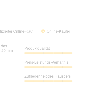
fizierter Online-Kauf
Online-Käufer
*
h das
Produktqualität
en 20 mm
Produktqualität,
5
Preis-Leistungs-Verhältnis
von
5
Preis-
Leistungs-
Zufriedenheit des Haustiers
Verhältnis,
5
Zufriedenheit
von
des
5
Haustiers,
5
von