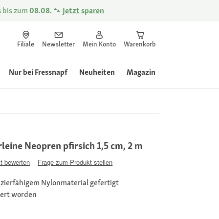
s
bis zum
08.08.
🐾
Jetzt sparen
Filiale
Newsletter
Mein Konto
Warenkorb
Nur bei Fressnapf
Neuheiten
Magazin
leine Neopren pfirsich 1,5 cm, 2 m
t bewerten
Frage zum Produkt stellen
ierfähigem Nylonmaterial gefertigt
tert worden