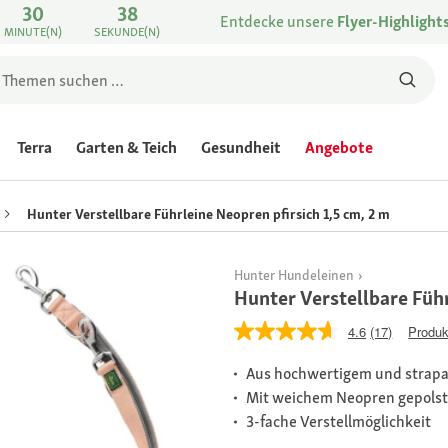
30
38
Entdecke unsere
Flyer-Highlight
MINUTE(N)
SEKUNDE(N)
Terra
Garten & Teich
Gesundheit
Angebote
Hunter Verstellbare Führleine Neopren pfirsich 1,5 cm, 2 m
Hunter Hundeleinen
Hunter Verstellbare Führ
4.6
(17)
Produk
Aus hochwertigem und strapaz
Mit weichem Neopren gepols
3-fache Verstellmöglichkeit