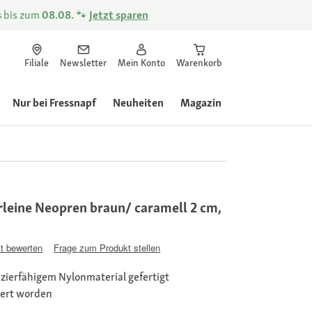
s
bis zum
08.08.
🐾
Jetzt sparen
Filiale
Newsletter
Mein Konto
Warenkorb
Nur bei Fressnapf
Neuheiten
Magazin
rleine Neopren braun/ caramell 2 cm,
t bewerten
Frage zum Produkt stellen
ierfähigem Nylonmaterial gefertigt
tert worden