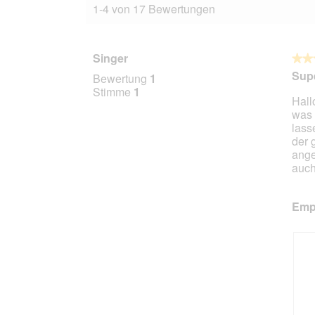
1-4 von 17 Bewertungen
Singer
★★
★★
5
Supe
Bewertung
1
von
Stimme
1
Hall
5
was 
Stern
lass
der 
ange
auch
Empf