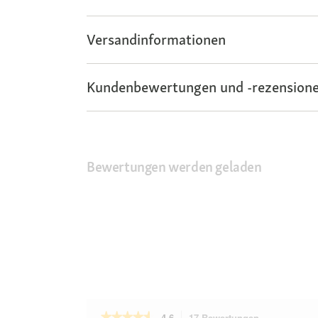
Versandinformationen
Kundenbewertungen und -rezensione
Bewertungen werden geladen
★★★★★
★★★★★
4.6
17 Bewertungen
Mit