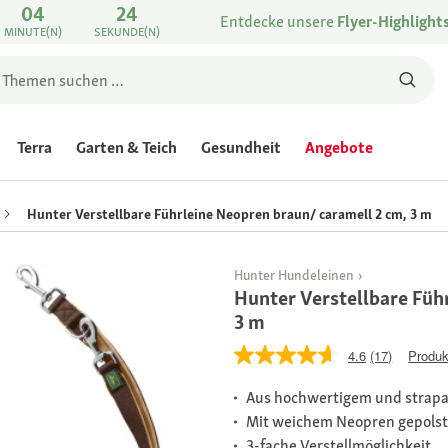
04
24
Entdecke unsere
Flyer-Highlight
MINUTE(N)
SEKUNDE(N)
Terra
Garten & Teich
Gesundheit
Angebote
Hunter Verstellbare Führleine Neopren braun/ caramell 2 cm, 3 m
Hunter Hundeleinen
Hunter Verstellbare Füh
3 m
4.6
(17)
Produk
Aus hochwertigem und strapaz
Mit weichem Neopren gepols
3-fache Verstellmöglichkeit