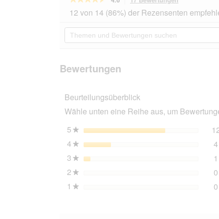
dieser
4.6
12 von 14 (86%) der Rezensenten empfehl
von
Aktion
5
navigierst
Themen
Sternen.
du
und
Bewertungen
zu
Bewertungen
lesen
den
suchen
für
Bewertungen
Hunter
Bewertungen
Verstellbare
Führleine
Neopren
Beurteilungsüberblick
braun/
caramell
Wähle unten eine Reihe aus, um Bewertungen
2
cm,
3
5
Sterne
1
★
m
4
Sterne
4
★
3
Sterne
1
★
2
Sterne
0
★
1
Sterne
0
★