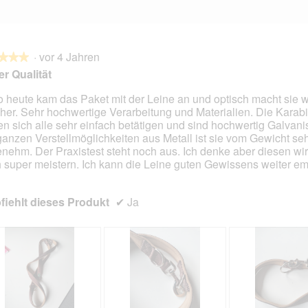
·
vor 4 Jahren
★★★
★★★
r Qualität
o heute kam das Paket mit der Leine an und optisch macht sie w
her. Sehr hochwertige Verarbeitung und Materialien. Die Karab
en.
en sich alle sehr einfach betätigen und sind hochwertig Galvanisi
ganzen Verstellmöglichkeiten aus Metall ist sie vom Gewicht se
nehm. Der Praxistest steht noch aus. Ich denke aber diesen wir
 super meistern. Ich kann die Leine guten Gewissens weiter em
iehlt dieses Produkt
✔
Ja