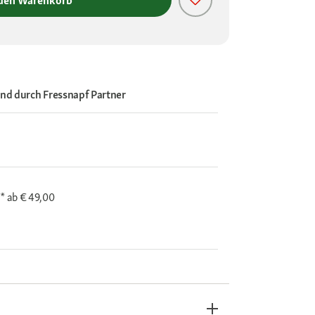
 den Warenkorb
and durch
Fressnapf Partner
i*
ab € 49,00