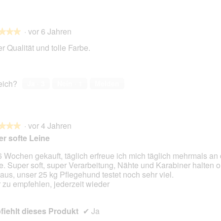
e
e
i
i
n
n
·
vor 6 Jahren
★★★
★★★
m
m
o
o
r Qualität und tolle Farbe.
d
d
a
a
en.
l
l
e
e
reich?
Ja ·
3
Nein ·
1
Melden
s
s
D
D
i
i
a
a
·
vor 4 Jahren
★★★
★★★
l
l
r softe Leine
o
o
g
g
6 Wochen gekauft, täglich erfreue ich mich täglich mehrmals an d
f
f
e. Super soft, super Verarbeitung, Nähte und Karabiner halten o
en.
e
e
aus, unser 25 kg Pflegehund testet noch sehr viel.
l
l
 zu empfehlen, jederzeit wieder
d
d
g
g
e
e
iehlt dieses Produkt
✔
Ja
ö
ö