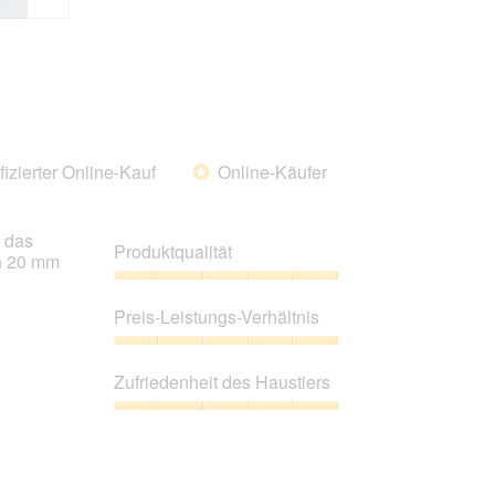
fizierter Online-Kauf
Online-Käufer
*
h das
Produktqualität
en 20 mm
Produktqualität,
5
Preis-Leistungs-Verhältnis
von
5
Preis-
Leistungs-
Zufriedenheit des Haustiers
Verhältnis,
5
Zufriedenheit
von
des
5
Haustiers,
5