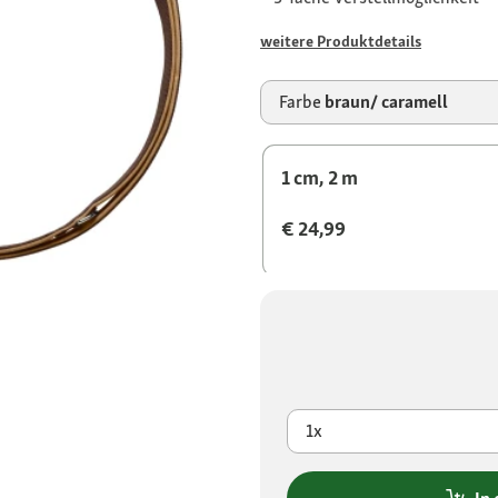
weitere Produktdetails
Farbe
braun/ caramell
1 cm, 2 m
€ 24,99
1x