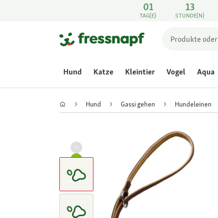
01
13
TAG(E)
STUNDE(N)
Hund
Katze
Kleintier
Vogel
Aqua
Hund
Gassi gehen
Hundeleinen