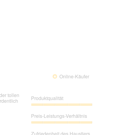
von
5
Online-Käufer
*
er tollen
Produktqualität
rdentlich
Produktqualität,
5
Preis-Leistungs-Verhältnis
von
5
Preis-
Leistungs-
Zufriedenheit des Haustiers