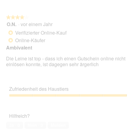
Dur
5.
Bew
5
★★★★★
★★★★★
von
O.N.
·
vor einem Jahr
4
5.
von
Verifizierter Online-Kauf
*
5
Online-Käufer
*
Sternen.
Ambivalent
Die Leine ist top - dass ich einen Gutschein online nicht
einlösen konnte, ist dagegen sehr ärgerlich
Zufriedenheit des Haustiers
Zufriedenheit
des
Haustiers,
Hilfreich?
5
von
Ja ·
0
Nein ·
0
Melden
5