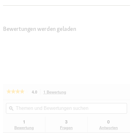
Bewertungen werden geladen
★★★★★
★★★★★
4.0
1 Bewertung
Mit
dieser
4
von
Aktion
Themen
Th
5
navigierst
und
ϙ
un
Sternen.
du
Bewertungen
Be
Bewertungen
zu
suchen
su
1
3
0
lesen
den
für
Bewertung
Fragen
Antworten
Bewertungen.
Hunter