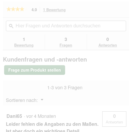
★★★★★
★★★★★
4.0
1 Bewertung
Mit
dieser
4
von
Aktion
Hier
Hie
5
navigierst
Fragen
ϙ
Fra
Sternen.
du
und
un
Bewertungen
zu
Antworten
Ant
1
3
0
lesen
den
durchsuchen
du
für
Bewertung
Fragen
Antworten
Bewertungen.
Hunter
Verstellbare
Kundenfragen und -antworten
Führleine
dunkelbraun
L-
Frage zum Produkt stellen
XL
1-3 von 3 Fragen
Menü
Sortieren nach:
▼
Dani65
·
vor 4 Monaten
0
Antworten
Leider fehlen die Angaben zu den Maßen.
Ist aber doch ein wichtiges Detail.