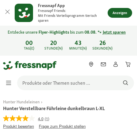
Fressnapf App
Fressnapf Friends:
Anzeigen
Mit Friends Vorteilsprogramm tierisch
sparen
Entdecke unsere
Flyer-Highlights
bis zum
08.08.
🐾
Jetzt sparen
00
20
43
26
TAG(E)
STUNDE(N)
MINUTE(N)
SEKUNDE(N)
Hunter Hundeleinen
Hunter Verstellbare Führleine dunkelbraun L-XL
4.0
(1)
Produkt bewerten
Frage zum Produkt stellen