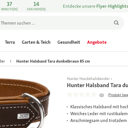
37
14
Entdecke unsere
Flyer-Highlight
MINUTE(N)
SEKUNDE(N)
Terra
Garten & Teich
Gesundheit
Angebote
der
Hunter Halsband Tara dunkelbraun 85 cm
Hunter Hundehalsbänder
Hunter Halsband Tara d
(0)
Produkt be
Klassisches Halsband mit hoc
Weiches Leder mit rustikalem
Anschmiegsam und trotzdem 