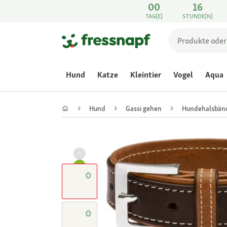
00
16
TAG(E)
STUNDE(N)
Hund
Katze
Kleintier
Vogel
Aqua
Hund
Gassi gehen
Hundehalsbän