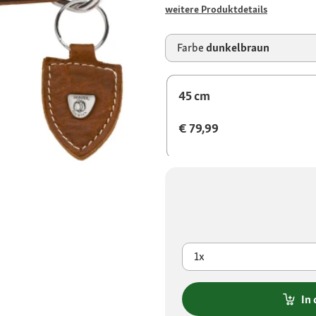
weitere Produktdetails
Farbe
dunkelbraun
45 cm
€ 79,99
1x
In