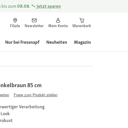
s
bis zum
08.08.
🐾
Jetzt sparen
Filiale
Newsletter
Mein Konto
Warenkorb
Nur bei Fressnapf
Neuheiten
Magazin
unkelbraun 85 cm
werten
Frage zum Produkt stellen
hwertiger Verarbeitung
 Look
robust