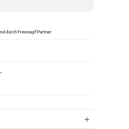
and durch
Fressnapf Partner
i*