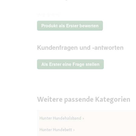
★★★★★
Kein
Produkt als Erster bewerten
Beurteilungswert
.
Mit
dieser
Kundenfragen und -antworten
Aktion
wird
ein
Als Erster eine Frage stellen
modales
Dialogfeld
geöffnet.
Weitere passende Kategorien
Hunter Hundehalsband
Hunter Hundebett