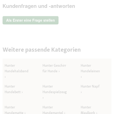
Kundenfragen und -antworten
dieser
Aktion
wird
ein
Als Erster eine Frage stellen
modales
Dialogfeld
geöffnet.
Weitere passende Kategorien
Hunter
Hunter Geschirr
Hunter
Hundehalsband
für Hunde
Hundeleinen
Hunter
Hunter
Hunter Napf
Hundebett
Hundespielzeug
Hunter
Hunter
Hunter
Hundematte
Hundemantel
Maulkorb