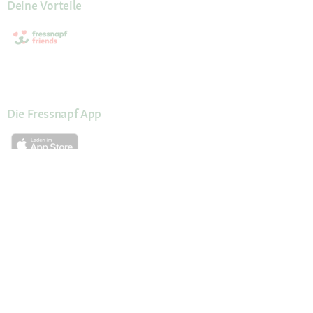
Deine Vorteile
Die Fressnapf App
Unsere Services
Hilfe & Kontakt
Servicewelt
Fressnapf Magazin
Mein Konto