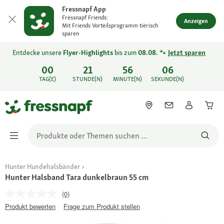
Fressnapf App
Fressnapf Friends:
Anzeigen
Mit Friends Vorteilsprogramm tierisch
sparen
Entdecke unsere
Flyer-Highlights
bis zum
08.08.
🐾
Jetzt sparen
00
21
56
06
TAG(E)
STUNDE(N)
MINUTE(N)
SEKUNDE(N)
Hunter Hundehalsbänder
Hunter Halsband Tara dunkelbraun 55 cm
(0)
Produkt bewerten
Frage zum Produkt stellen