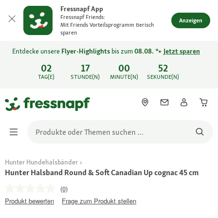
Fressnapf App
Fressnapf Friends:
Anzeigen
Mit Friends Vorteilsprogramm tierisch
sparen
Entdecke unsere
Flyer-Highlights
bis zum
08.08.
🐾
Jetzt sparen
02
17
00
52
TAG(E)
STUNDE(N)
MINUTE(N)
SEKUNDE(N)
Hunter Hundehalsbänder
Hunter Halsband Round & Soft Canadian Up cognac 45 cm
(0)
Produkt bewerten
Frage zum Produkt stellen