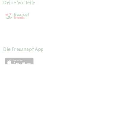
Deine Vorteile
Die Fressnapf App
Unsere Services
Hilfe & Kontakt
Servicewelt
Fressnapf Magazin
Mein Konto