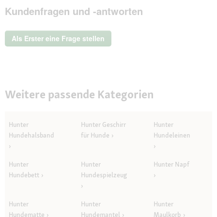
Kundenfragen und -antworten
dieser
Aktion
wird
ein
Als Erster eine Frage stellen
modales
Dialogfeld
geöffnet.
Weitere passende Kategorien
Hunter
Hunter Geschirr
Hunter
Hundehalsband
für Hunde
Hundeleinen
Hunter
Hunter
Hunter Napf
Hundebett
Hundespielzeug
Hunter
Hunter
Hunter
Hundematte
Hundemantel
Maulkorb