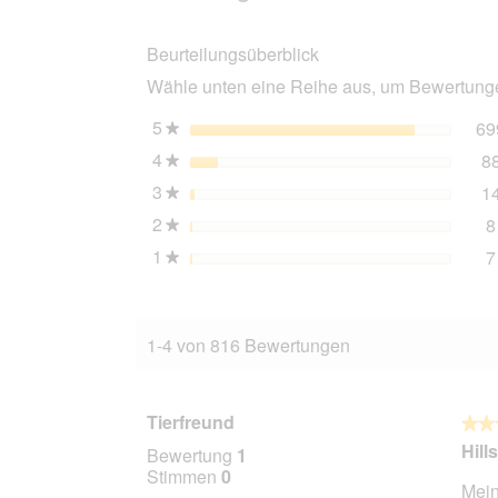
Plan
Trockenfutter
Beurteilungsüberblick
Katze,
Adult,
Wähle unten eine Reihe aus, um Bewertungen
mit
Huhn
3
5
Sterne
69
★
kg
4
Sterne
8
★
3
Sterne
1
★
2
Sterne
8
★
1
Sterne
7
★
1-4 von 816 Bewertungen
Tierfreund
★★
★★
5
Hill
Bewertung
1
von
Stimmen
0
Mein
5