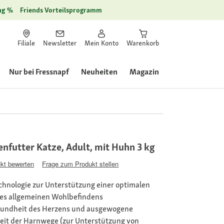
ng
Friends Vorteilsprogramm
Filiale
Newsletter
Mein Konto
Warenkorb
Nur bei Fressnapf
Neuheiten
Magazin
kenfutter Katze, Adult, mit Huhn 3 kg
kt bewerten
Frage zum Produkt stellen
chnologie zur Unterstützung einer optimalen
es allgemeinen Wohlbefindens
Gesundheit des Herzens und ausgewogene
heit der Harnwege (zur Unterstützung von