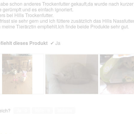
habe schon anderes Trockenfutter gekauft,da wurde nach kurzer 
en.
 gerümpft und es einfach ignoriert.
rs bei Hills Trockenfutter.
risst sie sehr gern und ich füttere zusätzlich das Hills Nassfutte
 meine Tierärztin empfiehlt.Ich finde beide Produkte sehr gut.
iehlt dieses Produkt
✔
Ja
B
F
H
F
e
o
a
o
w
t
p
t
reich?
Ja ·
0
Nein ·
0
Melden
e
o
p
o
r
M
y
M
t
i
B
i
u
t
i
t