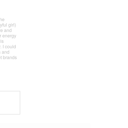
she
ul girl)
re and
r energy
is
. I could
h and
et brands