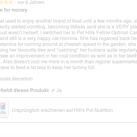
·
vor 6 Jahren
n
d
r
d
★★★
★★★
g
i
t
i
e for money
z
e
h
e
u
s
d
s
at used to enjoy another brand of food until a few months ago, 
F
e
a
e
enly started vomiting, becoming listless (and she is a VERY playf
en.
o
r
y
r
just wasn't herself. I switched her to Pet Hills Feline Optimal Ca
t
A
k
A
and still is a very happy cat-momma. She has regained back he
o
k
l
k
stamina for running around at cheetah speed in the garden, she 
2
t
e
t
bing her favourite tree and "catching" her humans quite regularly
.
i
i
i
 see an improvement in her coat condition as well as in her teet
o
n
o
. Also doesn't cost me more in a month than regular supermark
n
e
n
have to feed a lot less to keep her tummy full.
w
L
w
i
e
i
oogle übersetzen
r
a
r
iehlt dieses Produkt
d
✔
Ja
😻
d
e
🎉
e
i
i
n
n
Ursprünglich erschienen auf Hill's Pet Nutrition
m
m
o
o
d
d
a
a
l
l