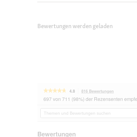
Bewertungen werden geladen
★★★★★
★★★★★
4.8
816 Bewertungen
Mit
dieser
4.8
697 von 711 (98%) der Rezensenten empfe
von
Aktion
5
navigierst
Themen
Sternen.
du
und
Bewertungen
zu
Bewertungen
lesen
den
suchen
für
Bewertunge
Hill's
Bewertungen
Science