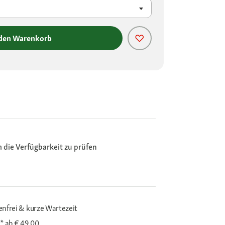
 den Warenkorb
m die Verfügbarkeit zu prüfen
enfrei & kurze Wartezeit
i*
ab € 49,00