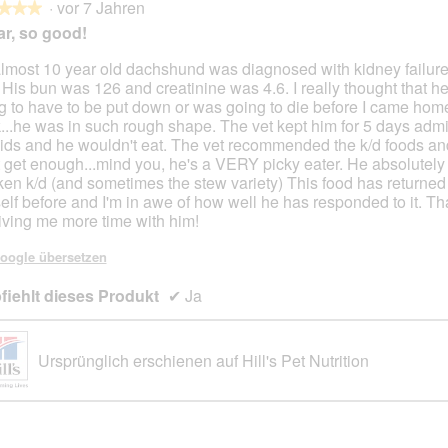
·
vor 7 Jahren
d
★★★
★★★
i
ar, so good!
e
s
lmost 10 year old dachshund was diagnosed with kidney failur
e
 His bun was 126 and creatinine was 4.6. I really thought that h
en.
r
g to have to be put down or was going to die before I came hom
A
...he was in such rough shape. The vet kept him for 5 days admi
k
luids and he wouldn't eat. The vet recommended the k/d foods an
t
t get enough...mind you, he's a VERY picky eater. He absolutely
i
ken k/d (and sometimes the stew variety) This food has returned 
o
self before and I'm in awe of how well he has responded to it. T
n
giving me more time with him!
w
i
oogle übersetzen
r
iehlt dieses Produkt
d
✔
Ja
e
i
n
Ursprünglich erschienen auf Hill's Pet Nutrition
m
o
d
a
l