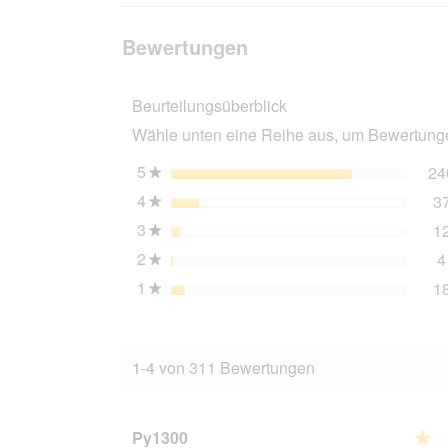
zu
Bewertungen
lesen
den
suchen
für
Bewertunge
Hill's
Bewertungen
Prescription
Diet
Kidney
Beurteilungsüberblick
Care
k/d
Wähle unten eine Reihe aus, um Bewertungen
12
kg
5
Sterne
24
★
4
Sterne
3
★
3
Sterne
1
★
2
Sterne
4
★
1
Sterne
1
★
1-4 von 311 Bewertungen
Py1300
★★
★★