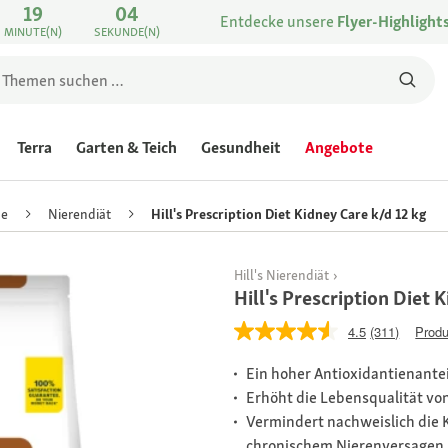
19
04
Entdecke unsere
Flyer-Highlight
MINUTE(N)
SEKUNDE(N)
Terra
Garten & Teich
Gesundheit
Angebote
de
Nierendiät
Hill's Prescription Diet Kidney Care k/d 12 kg
Hill's Nierendiät
Hill's Prescription Diet 
4.5
(311)
Produ
Ein hoher Antioxidantienanteil
Erhöht die Lebensqualität vo
Vermindert nachweislich die
chronischem Nierenversagen 