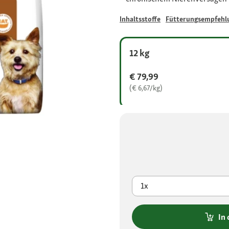
Inhaltsstoffe
Fütterungsempfehl
12 kg
€ 79,99
(€ 6,67/kg)
1x
In