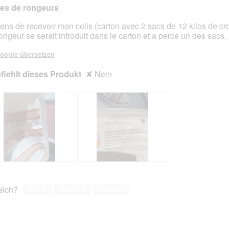
es de rongeurs
iens de recevoir mon colis (carton avec 2 sacs de 12 kilos de cr
ongeur se serait introduit dans le carton et a percé un des sacs.
en.
oogle übersetzen
iehlt dieses Produkt
✘
Nein
L
F
c
o
s
t
reich?
Ja ·
0
Nein ·
0
Melden
a
o
c
M
i
t