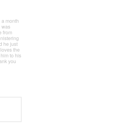
e a month
e was
e from
nistering
d he just
 loves the
him to his
hank you