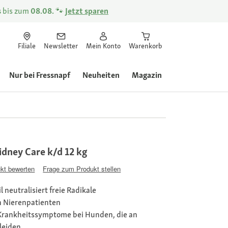
s
bis zum
08.08.
🐾
Jetzt sparen
Filiale
Newsletter
Mein Konto
Warenkorb
Nur bei Fressnapf
Neuheiten
Magazin
Kidney Care k/d 12 kg
kt bewerten
Frage zum Produkt stellen
 neutralisiert freie Radikale
n Nierenpatienten
 Krankheitssymptome bei Hunden, die an
leiden