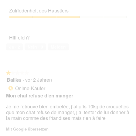
5
Preis-
Leistungs-
Zufriedenheit des Haustiers
Verhältnis,
4
Zufriedenheit
von
des
5
Haustiers,
Hilfreich?
3
von
Ja ·
2
Nein ·
0
Melden
5
★★★★★
★★★★★
Balika
·
vor 2 Jahren
1
von
Online-Käufer
*
5
Mon chat refuse d’en manger
Sternen.
Je me retrouve bien embêtée, j’ai pris 10kg de croquettes
que mon chat refuse de manger, j’ai tenter de lui donner à
la main comme des friandises mais rien à faire
Mit Google übersetzen