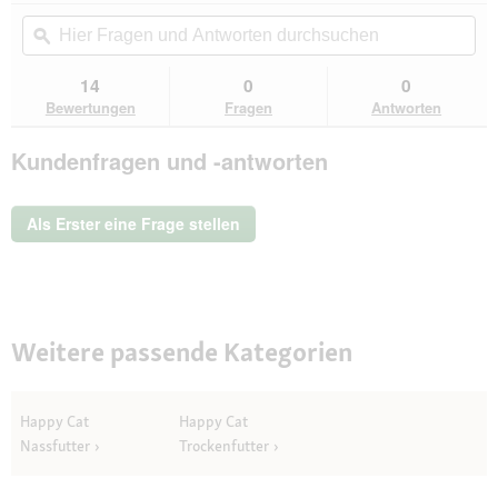
von
Aktion
Hier
Hie
5
navigierst
Fragen
ϙ
Fra
Sternen.
du
und
un
Bewertungen
zu
Antworten
Ant
14
0
0
lesen
den
durchsuchen
du
für
Bewertungen
Fragen
Antworten
Bewertungen.
HAPPY
CAT
Kundenfragen und -antworten
Trockenfutter
Katze
Adult,
Sterilised,
Als Erster eine Frage stellen
Voralpen-
Rind
1,3
kg
Weitere passende Kategorien
Happy Cat
Happy Cat
Nassfutter
Trockenfutter