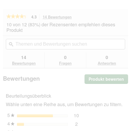
★★★★★
★★★★★
4.3
14 Bewertungen
Mit
dieser
4.3
10 von 12 (83%) der Rezensenten empfehlen dieses
von
Aktion
Produkt
5
navigierst
Sternen.
du
Themen
Th
Bewertungen
zu
und
ϙ
un
lesen
den
Bewertungen
Be
für
Bewertungen.
HAPPY
suchen
su
14
0
0
CAT
Bewertungen
Fragen
Antworten
Trockenfutter
Katze
Adult,
Bewertungen
Produkt bewerten
.
Sterilised,
Voralpen-
Mit
Rind
die
1,3
Beurteilungsüberblick
Akt
kg
wir
Wähle unten eine Reihe aus, um Bewertungen zu filtern.
ein
mo
5
Sterne
10
10 Bewertungen mit 5 St
Auswählen, um nach Bewer
★
Dia
4
Sterne
2
geö
2 Bewertungen mit 4 Ster
Auswählen, um nach Bewer
★