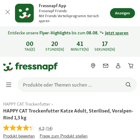
Fressnapf App
Fressnapf Friends:
Anzeigen
Mit Friends Vorteilsprogramm tierisch
sparen
Entdecke unsere
Flyer-Highlights
bis zum
08.08.
🐾
Jetzt sparen
00
20
41
17
TAG(E)
STUNDE(N)
MINUTE(N)
SEKUNDE(N)
HAPPY CAT Trockenfutter
HAPPY CAT Trockenfutter Katze Adult, Sterilised, Voralpen-
Rind 1,3 kg
4.3
(14)
Produkt bewerten
Frage zum Produkt stellen