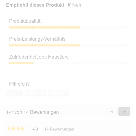
Empfiehlt dieses Produkt
✘
Nein
Produktqualität
Produktqualität,
3
Preis-Leistungs-Verhältnis
von
5
Preis-
Leistungs-
Zufriedenheit des Haustiers
Verhältnis,
3
Zufriedenheit
von
des
5
Haustiers,
Hilfreich?
1
von
Ja ·
1
Nein ·
0
Melden
5
1-4 von 14 Bewertungen
Zurück
◄
Weiter
►
Reviews
Revie
★★★★★
★★★★★
4.3
14 Bewertungen
Mit
dieser
4.3