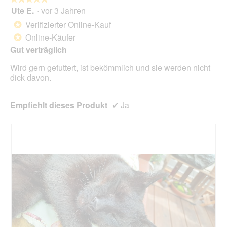
Scha
Ute E.
·
vor 3 Jahren
5
klick
von
wird
Verifizierter Online-Kauf
*
der
5
unte
Online-Käufer
*
Sternen.
aufg
Gut verträglich
Inhal
aktua
Wird gern gefuttert, ist bekömmlich und sie werden nicht
dick davon.
Empfiehlt dieses Produkt
✔
Ja