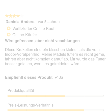
e
D
t
i
.
a
l
★★★★★
★★★★★
o
Daniela Anders
·
vor 5 Jahren
4
g
von
Verifizierter Online-Kauf
*
f
5
e
Online-Käufer
*
Sternen.
l
Wird gefressen, aber nicht veschlungen
d
g
Diese Kroketten sind ein bisschen kleiner, als die vom
e
Indoor-Voralpenrind. Meine Mädels futtern es recht gerne,
ö
fahren aber nicht komplett darauf ab. Mir würde das Futter
f
besser gefallen, wenn es getreidefrei wäre.
f
n
e
Empfiehlt dieses Produkt
✔
Ja
t
.
Produktqualität
Produktqualität,
3
Preis-Leistungs-Verhältnis
von