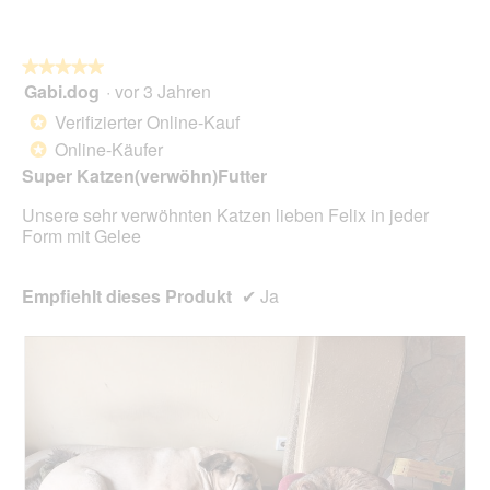
i
a
l
o
★★★★★
★★★★★
g
Gabi.dog
·
vor 3 Jahren
5
f
von
Verifizierter Online-Kauf
*
e
5
l
Online-Käufer
*
Sternen.
d
Super Katzen(verwöhn)Futter
g
e
Unsere sehr verwöhnten Katzen lieben Felix in jeder
ö
Form mit Gelee
f
f
n
Empfiehlt dieses Produkt
✔
Ja
e
t
.