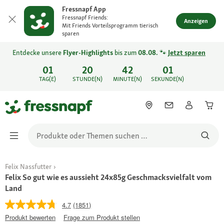
Fressnapf App
Fressnapf Friends:
Anzeigen
Mit Friends Vorteilsprogramm tierisch
sparen
Entdecke unsere
Flyer-Highlights
bis zum
08.08.
🐾
Jetzt sparen
01
20
42
01
TAG(E)
STUNDE(N)
MINUTE(N)
SEKUNDE(N)
Felix Nassfutter
Felix So gut wie es aussieht 24x85g Geschmacksvielfalt vom
Land
4.7
(1851)
Produkt bewerten
Frage zum Produkt stellen