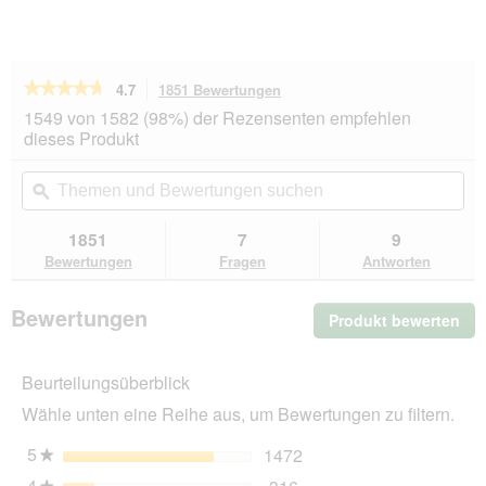
★★★★★
★★★★★
4.7
1851 Bewertungen
Mit
dieser
4.7
1549 von 1582 (98%) der Rezensenten empfehlen
von
Aktion
dieses Produkt
5
navigierst
Sternen.
du
Themen
Th
Bewertungen
zu
und
ϙ
un
lesen
den
Bewertungen
Be
für
Bewertungen.
Felix
suchen
su
1851
7
9
So
Bewertungen
Fragen
Antworten
gut
wie
es
Bewertungen
Produkt bewerten
.
aussieht
24x85g
Mit
Geschmacksvielfalt
die
vom
Beurteilungsüberblick
Akt
Land
wir
Wähle unten eine Reihe aus, um Bewertungen zu filtern.
ein
mo
5
Sterne
1472
1472 Bewertungen mit 5
Auswählen, um nach Bew
★
Dia
4
Sterne
geö