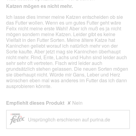
n
F
e
von
Katzen mögen es nicht mehr.
e
o
r
5
t
t
A
Sternen.
Ich lasse dies immer meine Katzen entscheiden ob sie
.
o
k
das Futter wollen. Wenn es um gutes Futter geht wäre
1
t
Felix nicht meine erste Wahl! Aber ich muß es ja nicht
.
i
mögen sondern meine Katzen. Leider gibt es keine
o
Vielfalt in den Futter Sorten. Meine ältere Katze hat
n
Kaninchen geliebt worauf ich natürlich mehr von der
w
Sorte kaufte. Aber jetzt mag sie Kaninchen überhaupt
i
nicht mehr. Rind, Ente, Lachs und Huhn sind leider auch
r
sehr sehr oft vertreten. Fisch wird leider auch
d
grundsätzlich stehen gelassen. Die neuen Sorten mögen
e
sie überhaupt nicht. Würde mir Gans, Leber und Herz
i
wünschen eben mal was anderes im Futter das ich dann
n
ausprobieren könnte.
m
o
d
Empfiehlt dieses Produkt
✘
Nein
a
l
e
Ursprünglich erschienen auf purina.de
s
D