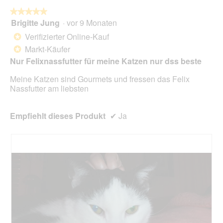
die
folg
★★★★★
★★★★★
Scha
Brigitte Jung
·
vor 9 Monaten
5
klick
von
wird
Verifizierter Online-Kauf
*
der
5
unte
Markt-Käufer
*
Sternen.
aufg
Nur Felixnassfutter für meine Katzen nur dss beste
Inhal
aktua
Meine Katzen sind Gourmets und fressen das Felix
Nassfutter am liebsten
Empfiehlt dieses Produkt
✔
Ja