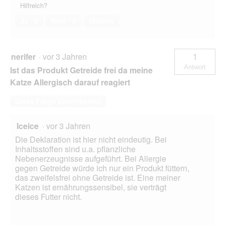
Hilfreich?
Ja ·
0
Nein ·
0
Melden
nerifer
·
vor 3 Jahren
1
Antwort
Ist das Produkt Getreide frei da meine
Katze Allergisch darauf reagiert
Diese Frage beantworten
Iceice
·
vor 3 Jahren
Die Deklaration ist hier nicht eindeutig. Bei
Inhaltsstoffen sind u.a. pflanzliche
Nebenerzeugnisse aufgeführt. Bei Allergie
gegen Getreide würde ich nur ein Produkt füttern,
das zweifelsfrei ohne Getreide ist. Eine meiner
Katzen ist ernährungssensibel, sie verträgt
dieses Futter nicht.