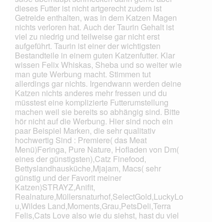
dieses Futter ist nicht artgerecht zudem ist
Getreide enthalten, was in dem Katzen Magen
nichts verloren hat. Auch der Taurin Gehalt ist
viel zu niedrig und teilweise gar nicht erst
aufgeführt. Taurin ist einer der wichtigsten
Bestandteile in einem guten Katzenfutter. Klar
wissen Felix Whiskas, Sheba und so weiter wie
man gute Werbung macht. Stimmen tut
allerdings gar nichts. Irgendwann werden deine
Katzen nichts anderes mehr fressen und du
müsstest eine komplizierte Futterumstellung
machen weil sie bereits so abhängig sind. Bitte
hör nicht auf die Werbung. Hier sind noch ein
paar Beispiel Marken, die sehr qualitativ
hochwertig Sind : Premiere( das Meat
Menü)Feringa, Pure Nature, Hofladen von Dm(
eines der günstigsten),Catz Finefood,
Bettyslandhausküche,Mjajam, Macs( sehr
günstig und der Favorit meiner
Katzen)STRAYZ,Anifit,
Realnature,Müllersnaturhof,SelectGold,LuckyLo
u,Wildes Land,Moments,Grau,PetsDeli,Terra
Felis,Cats Love also wie du siehst, hast du viel