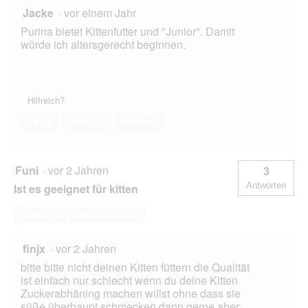
f
Jacke
·
vor einem Jahr
f
Purina bietet Kittenfutter und "Junior". Damit
n
würde ich altersgerecht beginnen.
e
t
.
Hilfreich?
Ja ·
0
Nein ·
8
Melden
Funi
·
vor 2 Jahren
3
Antworten
Ist es geeignet für kitten
Diese Frage beantworten
finjx
·
vor 2 Jahren
bitte bitte nicht deinen Kitten füttern die Qualität
ist einfach nur schlecht wenn du deine Kitten
Zuckerabhäning machen willst ohne dass sie
süße überhaupt schmecken dann gerne aber