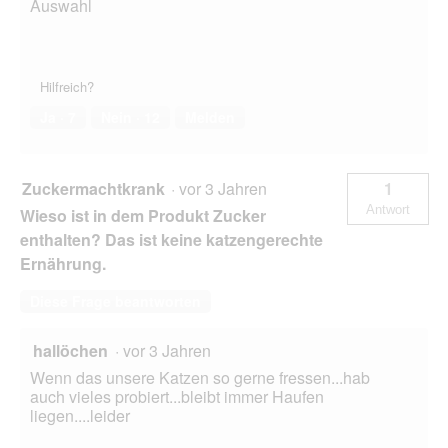
Auswahl
Hilfreich?
Ja ·
7
Nein ·
12
Melden
Zuckermachtkrank
·
vor 3 Jahren
1
Antwort
Wieso ist in dem Produkt Zucker
enthalten? Das ist keine katzengerechte
Ernährung.
Diese Frage beantworten
hallöchen
·
vor 3 Jahren
Wenn das unsere Katzen so gerne fressen...hab
auch vieles probiert...bleibt immer Haufen
liegen....leider