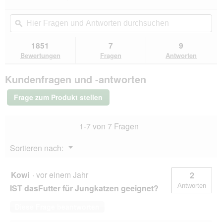
d
dieser
4.7
f
e
von
Aktion
Hier
Hie
e
i
5
navigierst
Fragen
ϙ
Fra
l
n
Sternen.
du
und
un
d
m
Bewertungen
zu
Antworten
Ant
g
1851
7
9
lesen
o
den
durchsuchen
du
e
für
Bewertungen
Fragen
Antworten
d
Bewertungen.
Felix
ö
a
So
f
l
Kundenfragen und -antworten
gut
f
e
wie
n
s
es
Frage zum Produkt stellen
e
aussieht
D
24x85g
t
i
Geschmacksvielfalt
.
a
1-7 von 7 Fragen
vom
l
Land
o
Menü
Sortieren nach:
g
▼
f
e
Kowi
·
vor einem Jahr
2
l
Antworten
IST dasFutter für Jungkatzen geeignet?
d
g
Diese Frage beantworten
e
ö