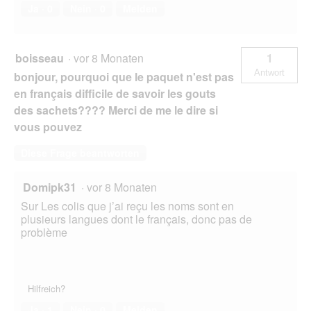
Ja ·
0
Nein ·
0
Melden
boisseau
·
vor 8 Monaten
1
Antwort
bonjour, pourquoi que le paquet n'est pas
en français difficile de savoir les gouts
des sachets???? Merci de me le dire si
vous pouvez
Diese Frage beantworten
Domipk31
·
vor 8 Monaten
Sur Les colis que j’ai reçu les noms sont en
plusieurs langues dont le français, donc pas de
problème
Hilfreich?
Ja ·
1
Nein ·
0
Melden