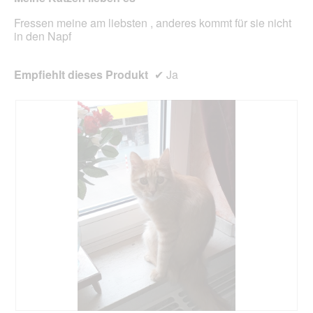
d
m
g
Fressen meine am liebsten , anderes kommt für sie nicht
o
e
in den Napf
d
ö
a
f
l
f
Empfiehlt dieses Produkt
✔
Ja
e
n
s
e
D
t
i
.
a
l
o
g
f
e
l
d
g
e
ö
f
f
n