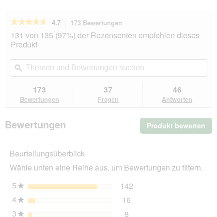
★★★★★
★★★★★
4.7
173 Bewertungen
Mit
dieser
4.7
131 von 135 (97%) der Rezensenten empfehlen dieses
von
Aktion
Produkt
5
navigierst
Sternen.
du
Themen
Th
Bewertungen
zu
und
ϙ
un
lesen
den
Bewertungen
Be
für
Bewertungen.
Felix
suchen
su
173
37
46
Nassfutter
Bewertungen
Fragen
Antworten
Katze
in
Gelee
Bewertungen
Produkt bewerten
.
44x85
g
Mit
Geschmacksvielfalt
die
vom
Beurteilungsüberblick
Akt
Land
wir
Wähle unten eine Reihe aus, um Bewertungen zu filtern.
ein
mo
5
Sterne
142
142 Bewertungen mit 5 
Auswählen, um nach Bewe
★
Dia
4
Sterne
16
geö
16 Bewertungen mit 4 St
Auswählen, um nach Bewer
★
3
Sterne
8
8 Bewertungen mit 3 Ster
Auswählen, um nach Bewer
★