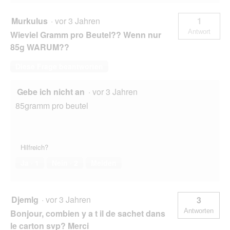
Murkulus
·
vor 3 Jahren
1
Antwort
Wieviel Gramm pro Beutel?? Wenn nur
85g WARUM??
Diese Frage beantworten
Gebe ich nicht an
·
vor 3 Jahren
85gramm pro beutel
Hilfreich?
Ja ·
1
Nein ·
2
Melden
Djemlg
·
vor 3 Jahren
3
Antworten
Bonjour, combien y a t il de sachet dans
le carton svp? Merci