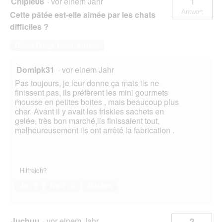
Chipie08
·
vor einem Jahr
1
Antwort
Cette pâtée est-elle aimée par les chats
difficiles ?
Diese Frage beantworten
Domipk31
·
vor einem Jahr
Pas toujours, je leur donne ça mais ils ne
finissent pas, ils préfèrent les mini gourmets
mousse en petites boites , mais beaucoup plus
cher. Avant il y avait les friskies sachets en
gelée, très bon marché,ils finissaient tout,
malheureusement ils ont arrêté la fabrication .
Hilfreich?
Ja ·
0
Nein ·
0
Melden
Juchuu
·
vor einem Jahr
2