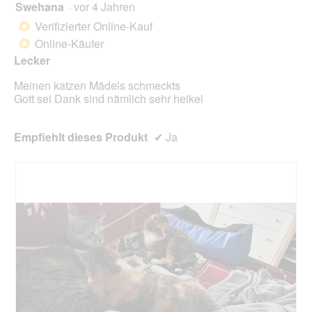
Swehana
·
vor 4 Jahren
5
klick
von
wird
Verifizierter Online-Kauf
*
der
5
unte
Online-Käufer
*
Sternen.
aufg
Lecker
Inhal
aktua
Meinen katzen Mädels schmeckts
Gott sei Dank sind nämlich sehr heikel
Empfiehlt dieses Produkt
✔
Ja