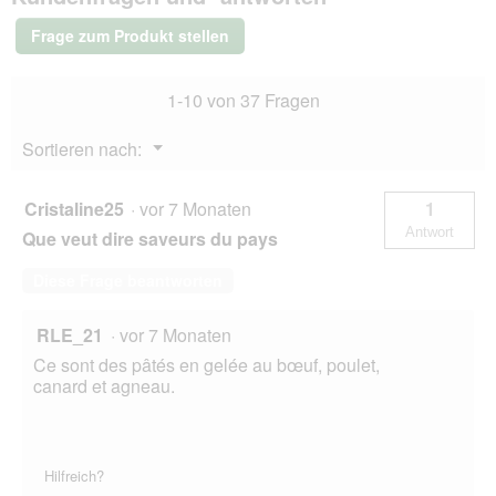
f
e
in
n
s
Gelee
Frage zum Produkt stellen
e
44x85
D
g
t
i
Geschmacksvielfalt
.
a
1-10 von 37 Fragen
vom
l
Land
o
Menü
Sortieren nach:
g
▼
f
e
Cristaline25
·
vor 7 Monaten
1
l
Antwort
Que veut dire saveurs du pays
d
g
Diese Frage beantworten
e
ö
f
RLE_21
·
vor 7 Monaten
f
Ce sont des pâtés en gelée au bœuf, poulet,
n
canard et agneau.
e
t
.
Hilfreich?