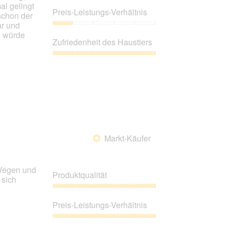
al gelingt
aktualisiert.
3
Preis-Leistungs-Verhältnis
schon der
von
ar und
5
Preis-
s würde
Leistungs-
Zufriedenheit des Haustiers
Verhältnis,
1
Zufriedenheit
von
des
5
Haustiers,
5
von
5
Markt-Käufer
*
 Wegen und
Produktqualität
 sich
Produktqualität,
5
Preis-Leistungs-Verhältnis
von
5
Preis-