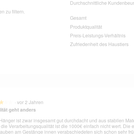
Durchschnittliche Kundenbeur
 zu filtern.
Gesamt
1 Bewertung mit 5 Sternen.
Auswählen, um nach Bewertungen mit 5 Sternen zu filtern.
Produktqualität
0 Bewertungen mit 4 Sternen.
Auswählen, um nach Bewertungen mit 4 Sternen zu filtern.
Preis-Leistungs-Verhältnis
2 Bewertungen mit 3 Sternen.
Auswählen, um nach Bewertungen mit 3 Sternen zu filtern.
Zufriedenheit des Haustiers
0 Bewertungen mit 2 Sternen.
Auswählen, um nach Bewertungen mit 2 Sternen zu filtern.
0 Bewertungen mit 1 Stern.
Auswählen, um nach Bewertungen mit 1 Stern zu filtern.
·
vor 2 Jahren
★★★
★★★
ität geht anders
Hänger ist zwar insgesamt gut durchdacht und aus stabilen Mate
 die Verarbeitungsqualität ist die 1000€ einfach nicht wert. Die 
en.
auben am Gestänge innen verabschiedeten sich schon sehr früh