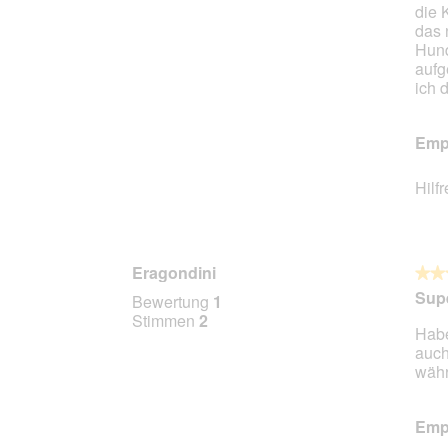
die 
das 
Hund
aufg
ich 
Empf
Hilf
Eragondini
★★
★★
5
Sup
Bewertung
1
von
Stimmen
2
Habe
5
auch
Stern
währ
Empf