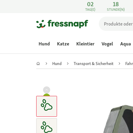
02
18
TAG(E)
STUNDE(N)
Hund
Katze
Kleintier
Vogel
Aqua
Hund
Transport & Sicherheit
Fah