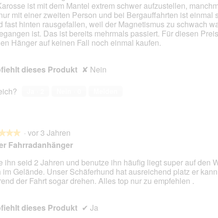
Karosse ist mit dem Mantel extrem schwer aufzustellen, manchm
nur mit einer zweiten Person und bei Bergauffahrten ist einmal 
 fast hinten rausgefallen, weil der Magnetismus zu schwach w
egangen ist. Das ist bereits mehrmals passiert. Für diesen Prei
den Hänger auf keinen Fall noch einmal kaufen.
iehlt dieses Produkt
✘
Nein
reich?
Ja ·
2
Nein ·
0
Melden
·
vor 3 Jahren
★★★
★★★
er Fahrradanhänger
 ihn seid 2 Jahren und benutze ihn häufig liegt super auf den
 im Gelände. Unser Schäferhund hat ausreichend platz er kann
en.
end der Fahrt sogar drehen. Alles top nur zu empfehlen .
iehlt dieses Produkt
✔
Ja