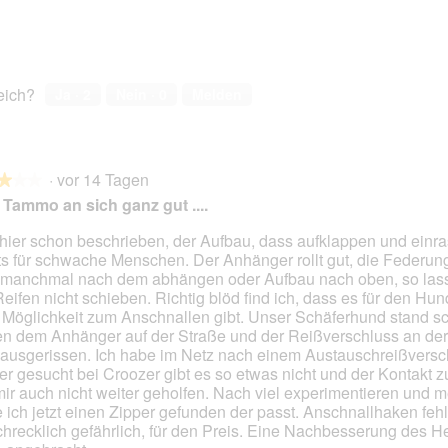
reich?
Ja ·
2
Nein ·
0
Melden
·
vor 14 Tagen
★★★
★★★
Tammo an sich ganz gut ....
hier schon beschrieben, der Aufbau, dass aufklappen und einras
ts für schwache Menschen. Der Anhänger rollt gut, die Federung
en.
 manchmal nach dem abhängen oder Aufbau nach oben, so las
Reifen nicht schieben. Richtig blöd find ich, dass es für den Hun
 Möglichkeit zum Anschnallen gibt. Unser Schäferhund stand s
n dem Anhänger auf der Straße und der Reißverschluss an der 
t ausgerissen. Ich habe im Netz nach einem Austauschreißversch
er gesucht bei Croozer gibt es so etwas nicht und der Kontakt 
mir auch nicht weiter geholfen. Nach viel experimentieren und 
 ich jetzt einen Zipper gefunden der passt. Anschnallhaken feh
schrecklich gefährlich, für den Preis. Eine Nachbesserung des He