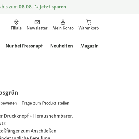
s
bis zum
08.08.
🐾
Jetzt sparen
Filiale
Newsletter
Mein Konto
Warenkorb
Nur bei Fressnapf
Neuheiten
Magazin
osgrün
 bewerten
Frage zum Produkt stellen
er Druckknopf + Herausnehmbarer,
utz
Stoßfänger zum Anschließen
ändetaugliche Bereifung