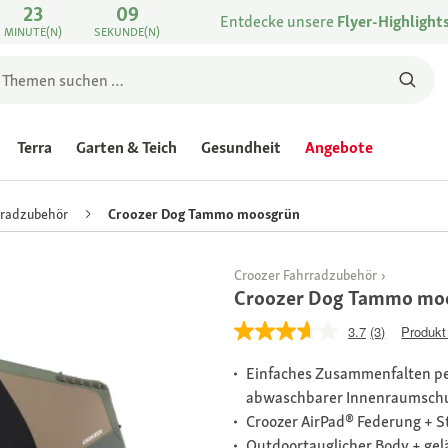
23
09
Entdecke unsere
Flyer-Highlight
MINUTE(N)
SEKUNDE(N)
Terra
Garten & Teich
Gesundheit
Angebote
rradzubehör
Croozer Dog Tammo moosgrün
Croozer Fahrradzubehör
Croozer Dog Tammo mo
3.7
(3)
Produkt
Einfaches Zusammenfalten p
abwaschbarer Innenraumsch
Croozer AirPad® Federung + 
Outdoortauglicher Body + gel