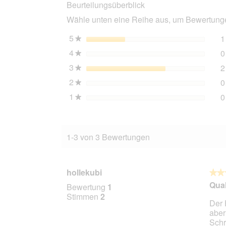
Beurteilungsüberblick
Wähle unten eine Reihe aus, um Bewertungen
5
Sterne
1
★
4
Sterne
0
★
3
Sterne
2
★
2
Sterne
0
★
1
Sterne
0
★
1-3 von 3 Bewertungen
hollekubi
★★
★★
3
Qual
Bewertung
1
von
Stimmen
2
Der 
5
aber
Stern
Schr