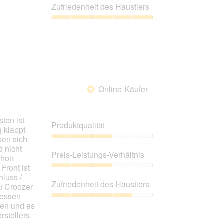
Leistungs-
Zufriedenheit des Haustiers
Verhältnis,
5
Zufriedenheit
von
des
5
Haustiers,
5
von
5
Online-Käufer
*
ten ist
Produktqualität
 klappt
sen sich
Produktqualität,
d nicht
3
Preis-Leistungs-Verhältnis
chon
von
Front ist
5
Preis-
luss /
Leistungs-
Zufriedenheit des Haustiers
zu Croozer
Verhältnis,
messen
3
Zufriedenheit
len und es
von
des
rstellers
5
Haustiers,