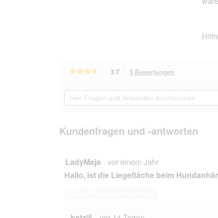
wäre
Hilf
★★★★★
★★★★★
3.7
3 Bewertungen
Mit
dieser
3.7
von
Aktion
Hier
5
navigierst
Fragen
Sternen.
du
und
Bewertungen
zu
Antworten
lesen
den
durchsuchen
Kundenfragen und -antworten
für
Bewertungen.
Croozer
Dog
Tammo
moosgrün
LadyMaja
·
vor einem Jahr
Hallo, ist die Liegefläche beim Hundanhä
Diese Frage beantworten
betzi5
·
vor 14 Tagen