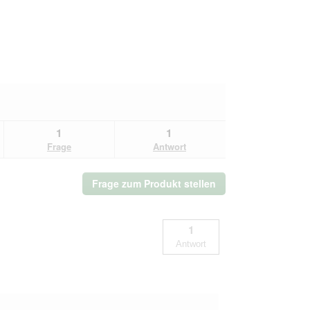
4
von
5
1
1
Frage
Antwort
Frage zum Produkt stellen
1
Antwort