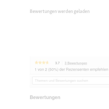
Bewertungen werden geladen
★★★★★
★★★★★
3.7
3 Bewertungen
Mit
dieser
3.7
1 von 2 (50%) der Rezensenten empfehlen 
von
Aktion
5
navigierst
Themen
Sternen.
du
und
Bewertungen
zu
Bewertungen
lesen
den
suchen
für
Bewertungen.
Croozer
Bewertungen
Dog
Tammo
moosgrün