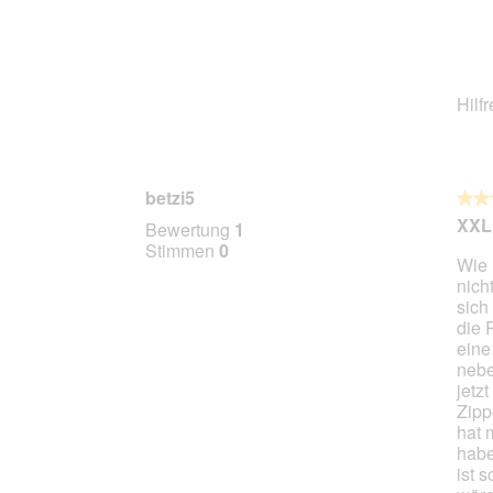
Hilf
betzi5
★★
★★
3
XXL 
Bewertung
1
von
Stimmen
0
Wie 
5
nich
Stern
sich
die 
eine
nebe
jetz
Zipp
hat 
habe
ist 