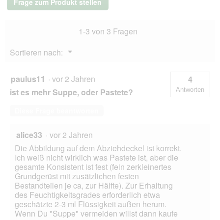
Frage zum Produkt stellen
14x150
g
1-3 von 3 Fragen
Menü
Sortieren nach:
▼
paulus11
·
vor 2 Jahren
4
Antworten
ist es mehr Suppe, oder Pastete?
Diese Frage beantworten
alice33
·
vor 2 Jahren
Die Abbildung auf dem Abziehdeckel ist korrekt.
Ich weiß nicht wirklich was Pastete ist, aber die
gesamte Konsistent ist fest (fein zerkleinertes
Grundgerüst mit zusätzlichen festen
Bestandteilen je ca, zur Hälfte). Zur Erhaltung
des Feuchtigkeitsgrades erforderlich etwa
geschätzte 2-3 ml Flüssigkeit außen herum.
Wenn Du "Suppe" vermeiden willst dann kaufe