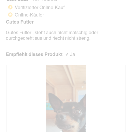
klick
von
wird
Verifizierter Online-Kauf
*
der
5
unte
Online-Käufer
*
Sternen.
aufg
Gutes Futter
Inhal
aktua
Gutes Futter , sieht auch nicht matschig oder
durchgedreht sus und riecht nicht streng.
Empfiehlt dieses Produkt
✔
Ja