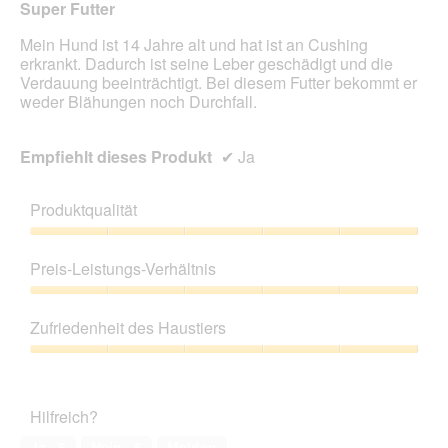
n
Super Futter
m
Mein Hund ist 14 Jahre alt und hat ist an Cushing
o
erkrankt. Dadurch ist seine Leber geschädigt und die
d
Verdauung beeinträchtigt. Bei diesem Futter bekommt er
a
weder Blähungen noch Durchfall.
l
e
s
Empfiehlt dieses Produkt
✔
Ja
D
i
a
Produktqualität
l
o
Produktqualität,
g
5
Preis-Leistungs-Verhältnis
f
von
e
5
Preis-
l
Leistungs-
Zufriedenheit des Haustiers
d
Verhältnis,
g
5
Zufriedenheit
e
von
des
ö
5
Haustiers,
f
Hilfreich?
5
f
von
n
Ja ·
5
Nein ·
5
Melden