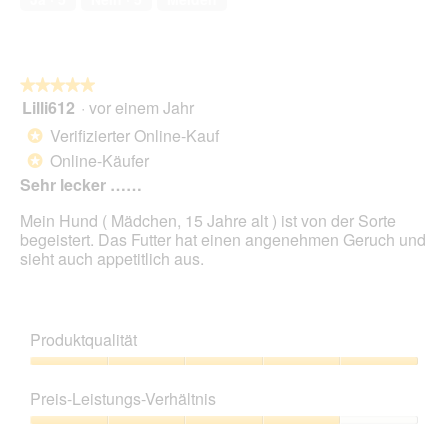
5
e
t
.
★★★★★
★★★★★
Lilli612
·
vor einem Jahr
5
von
Verifizierter Online-Kauf
*
5
Online-Käufer
*
Sternen.
Sehr lecker ……
Mein Hund ( Mädchen, 15 Jahre alt ) ist von der Sorte
begeistert. Das Futter hat einen angenehmen Geruch und
sieht auch appetitlich aus.
Produktqualität
Produktqualität,
5
Preis-Leistungs-Verhältnis
von
5
Preis-