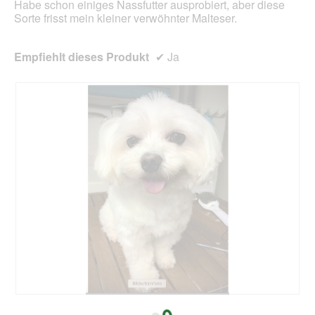
g
Habe schon einiges Nassfutter ausprobiert, aber diese
o
e
Sorte frisst mein kleiner verwöhnter Malteser.
d
ö
a
f
l
f
Empfiehlt dieses Produkt
✔
Ja
e
n
s
e
D
t
i
.
a
l
o
g
f
e
l
d
g
e
ö
f
f
n
e
B
F
t
e
o