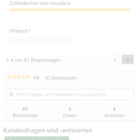
Leistungs-
Zufriedenheit des Haustiers
Verhältnis,
4
Zufriedenheit
von
des
5
Haustiers,
Hilfreich?
5
von
Ja ·
1
Nein ·
0
Melden
5
1-4 von 87 Bewertungen
Zurück
◄
Weiter
►
Reviews
Revie
★★★★★
★★★★★
4.9
87 Bewertungen
Mit
dieser
4.9
von
Aktion
Hier
Hie
5
navigierst
Fragen
ϙ
Fra
Sternen.
du
und
un
Bewertungen
zu
Antworten
Ant
87
3
4
lesen
den
durchsuchen
du
für
Bewertungen
Fragen
Antworten
Bewertungen.
Cesar
Klassiker
Kundenfragen und -antworten
Kalb
und
Geflügel