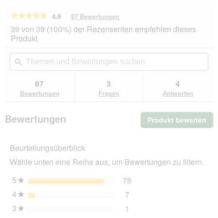
★★★★★
★★★★★
4.9
87 Bewertungen
Mit
dieser
4.9
39 von 39 (100%) der Rezensenten empfehlen dieses
von
Aktion
Produkt
5
navigierst
Sternen.
du
Themen
Th
Bewertungen
zu
und
ϙ
un
lesen
den
Bewertungen
Be
für
Bewertungen.
Cesar
suchen
su
87
3
4
Klassiker
Bewertungen
Fragen
Antworten
Kalb
und
Geflügel
Bewertungen
Produkt bewerten
.
14x150
g
Mit
die
Beurteilungsüberblick
Akt
wir
Wähle unten eine Reihe aus, um Bewertungen zu filtern.
ein
mo
5
Sterne
78
78 Bewertungen mit 5 St
Auswählen, um nach Bewer
★
Dia
4
Sterne
7
geö
7 Bewertungen mit 4 Ster
Auswählen, um nach Bewer
★
3
Sterne
1
1 Bewertung mit 3 Sterne
Auswählen, um nach Bewer
★